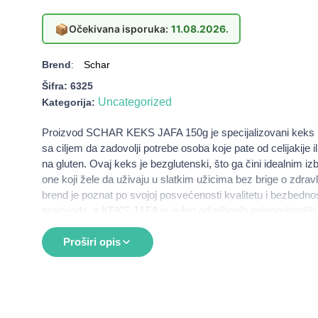
📦
Očekivana isporuka:
11.08.2026.
Brend
:
Schar
Šifra:
6325
Uncategorized
Kategorija:
Proizvod SCHAR KEKS JAFA 150g je specijalizovani keks ko
sa ciljem da zadovolji potrebe osoba koje pate od celijakije il
na gluten. Ovaj keks je bezglutenski, što ga čini idealnim i
one koji žele da uživaju u slatkim užicima bez brige o zdra
brend je poznat po svojoj posvećenosti kvalitetu i bezbednos
proizvoda, a KEKS JAFA je jedan od njihovih najpopularnijih
keks se odlikuje bogatim ukusom i hrskavom teksturom, što
savršenim za uživanje uz kafu ili čaj.
Proširi opis
Namena
Idealno za osobe sa celijakijom ili intolerancijom na gl
Prikladno za sve koji žele uživati u slatkim užicima b