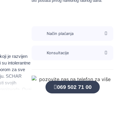
biti poslata prvog narednog radnog dana.
Način plaćanja
Konsultacije
ji je razvijen
i su intolerantne
zborom za sve
vlju. SCHAR
ti svojih
069 502 71 00
 proizvoda. Ovaj
 ga čini
uten.
ez glutena.