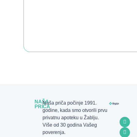
NAŠA
Naša priča počinje 1991.
PRIČA
godine, kada smo otvorili prvu
privatnu apoteku u Žablju.
Više od 30 godina Vašeg
poverenja.