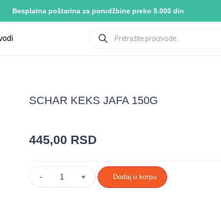
Besplatna poštarina za porudžbine preko 5.000 din
vodi
SCHAR KEKS JAFA 150G
445,00
RSD
-
+
Dodaj u korpu