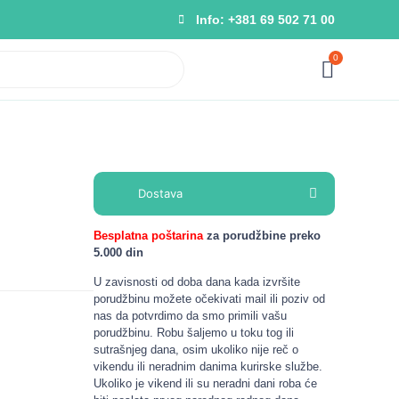
Info: +381 69 502 71 00
0
Dostava
Besplatna poštarina
za porudžbine preko
5.000 din
U zavisnosti od doba dana kada izvršite
porudžbinu možete očekivati mail ili poziv od
nas da potvrdimo da smo primili vašu
porudžbinu. Robu šaljemo u toku tog ili
sutrašnjeg dana, osim ukoliko nije reč o
vikendu ili neradnim danima kurirske službe.
Ukoliko je vikend ili su neradni dani roba će