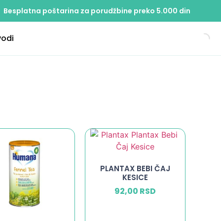
Besplatna poštarina za porudžbine preko 5.000 din
vodi
PLANTAX BEBI ČAJ
KESICE
92,00
RSD