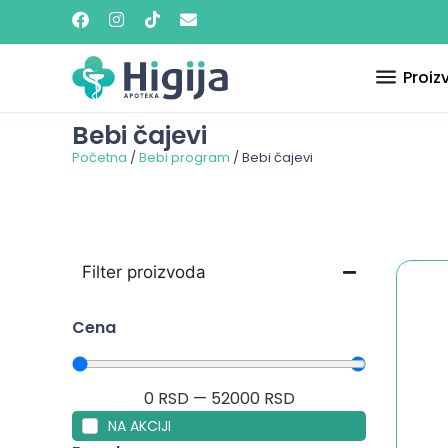
Proiz
Bebi čajevi
Početna
/
Bebi program
/ Bebi čajevi
Filter proizvoda
Cena
0
RSD
—
52000
RSD
NA AKCIJI