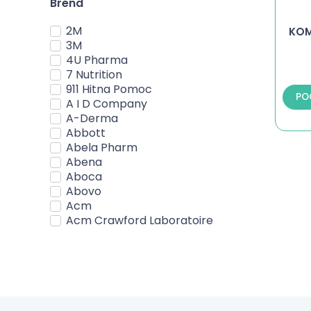
Brend
2M
KOM
3M
4U Pharma
7 Nutrition
911 Hitna Pomoc
PO
A I D Company
A-Derma
Abbott
Abela Pharm
Abena
Aboca
Abovo
Acm
Acm Crawford Laboratoire
Acm Laboratoire
Actavis
Activ Pharm
Active Life
Adexilis
Adoc