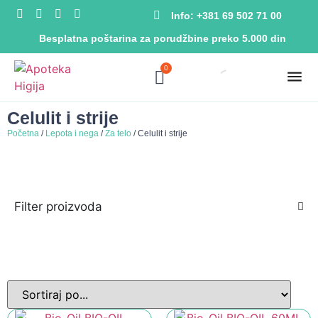
Info: +381 69 502 71 00
Besplatna poštarina za porudžbine preko 5.000 din
0
Celulit i strije
Početna
/
Lepota i nega
/
Za telo
/ Celulit i strije
Filter proizvoda