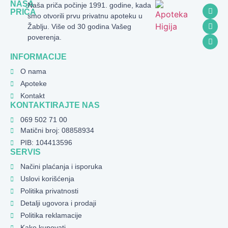
NAŠA
Naša priča počinje 1991. godine, kada
PRIČA
smo otvorili prvu privatnu apoteku u
Žablju. Više od 30 godina Vašeg
poverenja.
INFORMACIJE
O nama
Apoteke
Kontakt
KONTAKTIRAJTE NAS
069 502 71 00
Matični broj: 08858934
PIB: 104413596
SERVIS
Načini plaćanja i isporuka
Uslovi korišćenja
Politika privatnosti
Detalji ugovora i prodaji
Politika reklamacije
Kako kupovati