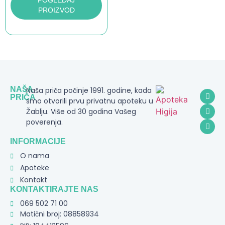
POGLEDAJ
PROIZVOD
NAŠA
Naša priča počinje 1991. godine, kada
PRIČA
smo otvorili prvu privatnu apoteku u
Žablju. Više od 30 godina Vašeg
poverenja.
INFORMACIJE
O nama
Apoteke
Kontakt
KONTAKTIRAJTE NAS
069 502 71 00
Matični broj: 08858934