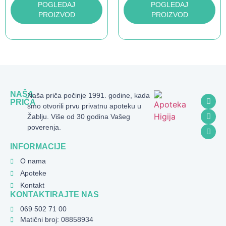
POGLEDAJ
POGLEDAJ
PROIZVOD
PROIZVOD
NAŠA
Naša priča počinje 1991. godine, kada
PRIČA
smo otvorili prvu privatnu apoteku u
Žablju. Više od 30 godina Vašeg
poverenja.
INFORMACIJE
O nama
Apoteke
Kontakt
KONTAKTIRAJTE NAS
069 502 71 00
Matični broj: 08858934