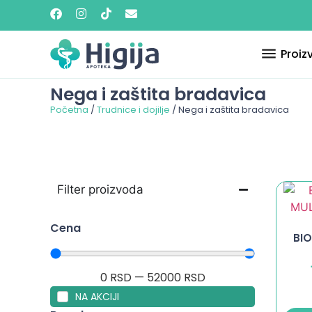
Proiz
Nega i zaštita bradavica
Početna
/
Trudnice i dojilje
/ Nega i zaštita bradavica
Filter proizvoda
Cena
BI
0
RSD
—
52000
RSD
NA AKCIJI