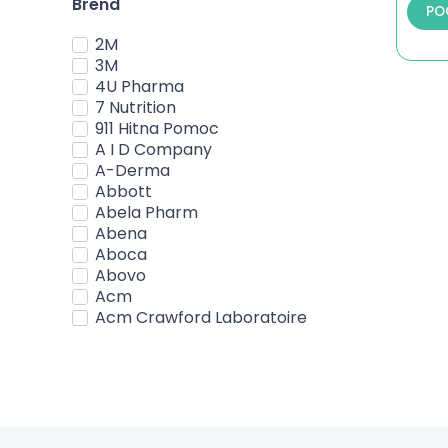
Brend
PO
2M
3M
4U Pharma
7 Nutrition
911 Hitna Pomoc
A I D Company
A-Derma
Abbott
Abela Pharm
Abena
Aboca
Abovo
Acm
Acm Crawford Laboratoire
Acm Laboratoire
Actavis
Activ Pharm
Active Life
Adexilis
Adoc