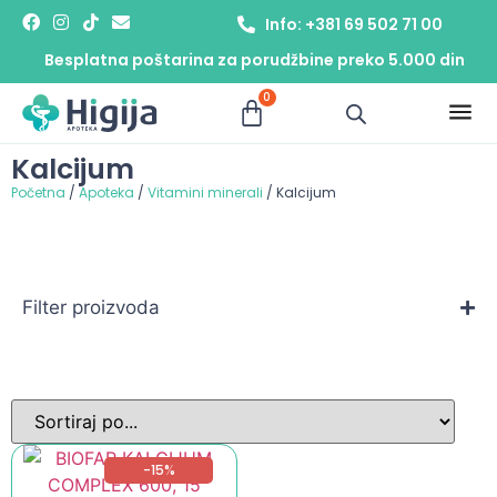
Info: +381 69 502 71 00
Besplatna poštarina za porudžbine preko 5.000 din
0
Kalcijum
Početna
/
Apoteka
/
Vitamini minerali
/ Kalcijum
Filter proizvoda
-15%