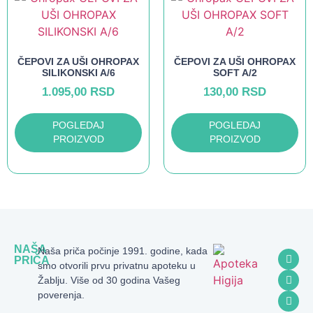
ČEPOVI ZA UŠI OHROPAX
ČEPOVI ZA UŠI OHROPAX
SILIKONSKI A/6
SOFT A/2
1.095,00
RSD
130,00
RSD
POGLEDAJ
POGLEDAJ
PROIZVOD
PROIZVOD
NAŠA
Naša priča počinje 1991. godine, kada
PRIČA
smo otvorili prvu privatnu apoteku u
Žablju. Više od 30 godina Vašeg
poverenja.