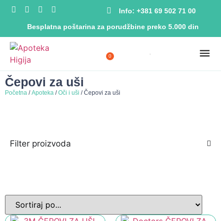
Info: +381 69 502 71 00
Besplatna poštarina za porudžbine preko 5.000 din
0
Čepovi za uši
Početna
/
Apoteka
/
Oči i uši
/ Čepovi za uši
Filter proizvoda