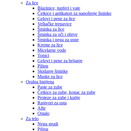
Za lice
Blazinice, tupferi i vate
Četkice i aplikatori za nanošenje šminke
Gelovi i pene za lice
Veštačke trepavice
Šminka za lice
Šminka za oči i obrve
Šminka i nega za usne
Kreme za lice
Micelarne vode
Tonici
Gelovi i pene za brijanje
Piling
Skidanje šminke
Maske za lice
Oralna higijena
Paste za zube
Četkice za zube, konac za zube
Proteze za zube i kutije
Rastvori za usta
Afte
Ostalo
Za telo
Nega grudi
Piling