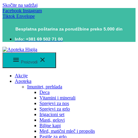
Skočite na sadržaj
Facebook
Instagram
Tiktok
Envelope
Besplatna poštarina za porudžbine preko 5.000 din
Info: +381 69 502 71 00
Proizvodi
Akcije
Apoteka
Imunitet, prehlada
Deca
Vitamini i minerali
Sprejevi za nos
Sprejevi za grlo
Irigacioni set
Masti, gelovi
Biljne kapi
Med, matični mleč i propolis
Pastile za grlo