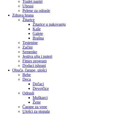
Toalet papiri
Ubrusi
Pelene za odrasle
Zdrava hrana
Žitarice
Žitarice u pakovanju
Kaše
Galete
Brašna
Testenine
Začini
Semenke
Jestiva ulja i puteri
Fitnes program
Dodaci ishrani
Obuća, čarape, ulošci
Bebe
Deca
Dečaci
Devojčice
Odrasli
Muškarci
Žene
Čarape za vene
Ulošci za stopala