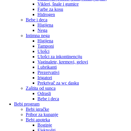
Vikleri, šnale i gumice
Farbe za kosu
Hidrogen
Bebe i deca
Higijena
Nega
Intimna nega
Higijena
Tamponi
Ulošci
Ulošci za inkontinenciju
Vaginalete, kremovi, gelovi
Lubrikanti
Prezervativi
Irigatori
Prekrivač za wc dasku
Zaštita od sunca
Odrasli
Bebe i deca
Bebi program
Bebi igračke
Pribor za kupanje
Bebi apoteka
Boginje
Elektroliti