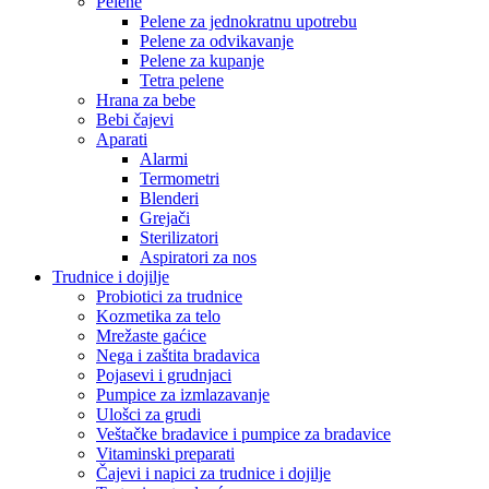
Pelene
Pelene za jednokratnu upotrebu
Pelene za odvikavanje
Pelene za kupanje
Tetra pelene
Hrana za bebe
Bebi čajevi
Aparati
Alarmi
Termometri
Blenderi
Grejači
Sterilizatori
Aspiratori za nos
Trudnice i dojilje
Probiotici za trudnice
Kozmetika za telo
Mrežaste gaćice
Nega i zaštita bradavica
Pojasevi i grudnjaci
Pumpice za izmlazavanje
Ulošci za grudi
Veštačke bradavice i pumpice za bradavice
Vitaminski preparati
Čajevi i napici za trudnice i dojilje