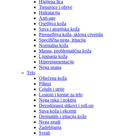
Higijena lica
Trepavice i obrve
Hidratacija
Anti-age
Osetljiva koža
Suva i atopijska koža
Preosetljiva koža, sklona crvenilu
Specifična nega, iritacija
Normalna koža
Masna, problematična koža
Ljuspasta koža
Hiperpigmentacije
Nega usana
Telo
Oštećena koža
Pilinzi
Celulit i strije
Losioni i kreme za telo
Nega ruku i noktiju
Dezodoransi stikovi i roll-on
Suva koža i ekcemi
Dermatitis i iritacija kože
Nega grudi
Zadebljanja
Svrab