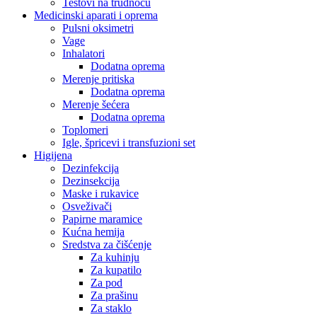
Testovi na trudnoću
Medicinski aparati i oprema
Pulsni oksimetri
Vage
Inhalatori
Dodatna oprema
Merenje pritiska
Dodatna oprema
Merenje šećera
Dodatna oprema
Toplomeri
Igle, špricevi i transfuzioni set
Higijena
Dezinfekcija
Dezinsekcija
Maske i rukavice
Osveživači
Papirne maramice
Kućna hemija
Sredstva za čišćenje
Za kuhinju
Za kupatilo
Za pod
Za prašinu
Za staklo