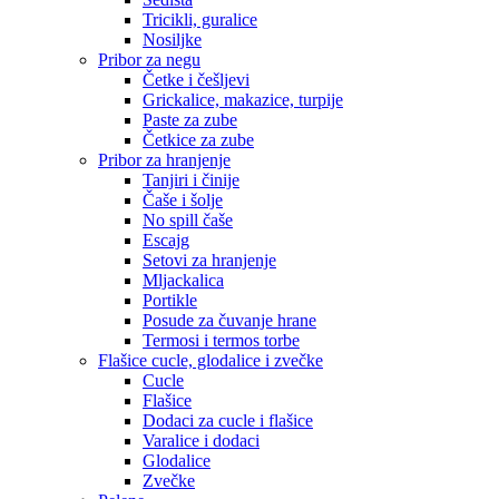
Tricikli, guralice
Nosiljke
Pribor za negu
Četke i češljevi
Grickalice, makazice, turpije
Paste za zube
Četkice za zube
Pribor za hranjenje
Tanjiri i činije
Čaše i šolje
No spill čaše
Escajg
Setovi za hranjenje
Mljackalica
Portikle
Posude za čuvanje hrane
Termosi i termos torbe
Flašice cucle, glodalice i zvečke
Cucle
Flašice
Dodaci za cucle i flašice
Varalice i dodaci
Glodalice
Zvečke