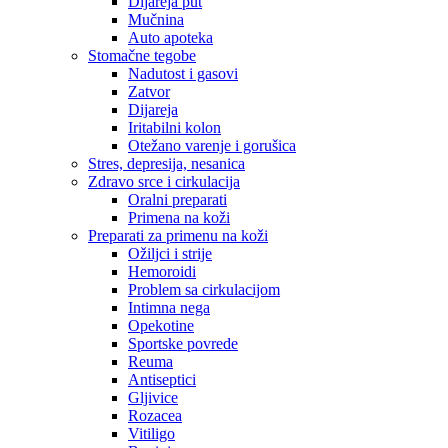
Dijareja put
Mučnina
Auto apoteka
Stomačne tegobe
Nadutost i gasovi
Zatvor
Dijareja
Iritabilni kolon
Otežano varenje i gorušica
Stres, depresija, nesanica
Zdravo srce i cirkulacija
Oralni preparati
Primena na koži
Preparati za primenu na koži
Ožiljci i strije
Hemoroidi
Problem sa cirkulacijom
Intimna nega
Opekotine
Sportske povrede
Reuma
Antiseptici
Gljivice
Rozacea
Vitiligo