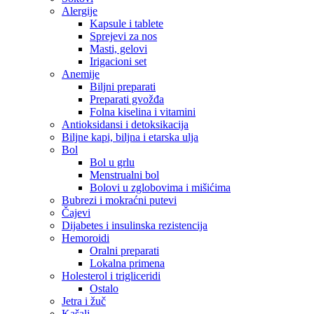
Alergije
Kapsule i tablete
Sprejevi za nos
Masti, gelovi
Irigacioni set
Anemije
Biljni preparati
Preparati gvožđa
Folna kiselina i vitamini
Antioksidansi i detoksikacija
Biljne kapi, biljna i etarska ulja
Bol
Bol u grlu
Menstrualni bol
Bolovi u zglobovima i mišićima
Bubrezi i mokraćni putevi
Čajevi
Dijabetes i insulinska rezistencija
Hemoroidi
Oralni preparati
Lokalna primena
Holesterol i trigliceridi
Ostalo
Jetra i žuč
Kašalj