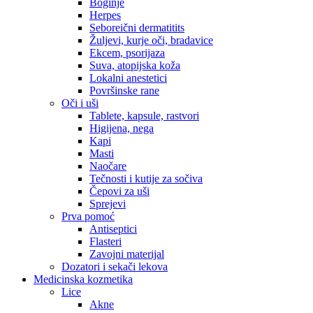
Boginje
Herpes
Seboreični dermatitits
Žuljevi, kurje oči, bradavice
Ekcem, psorijaza
Suva, atopijska koža
Lokalni anestetici
Površinske rane
Oči i uši
Tablete, kapsule, rastvori
Higijena, nega
Kapi
Masti
Naočare
Tečnosti i kutije za sočiva
Čepovi za uši
Sprejevi
Prva pomoć
Antiseptici
Flasteri
Zavojni materijal
Dozatori i sekači lekova
Medicinska kozmetika
Lice
Akne