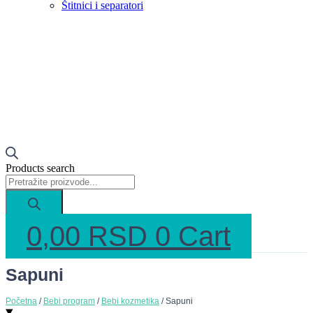
Štitnici i separatori
Products search
0,00
RSD
0
Cart
Sapuni
Početna
/
Bebi program
/
Bebi kozmetika
/ Sapuni