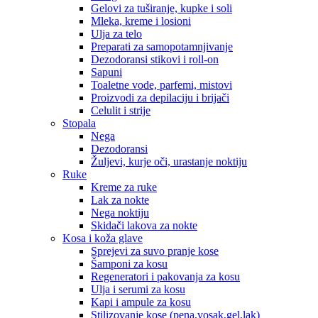
Gelovi za tuširanje, kupke i soli
Mleka, kreme i losioni
Ulja za telo
Preparati za samopotamnjivanje
Dezodoransi stikovi i roll-on
Sapuni
Toaletne vode, parfemi, mistovi
Proizvodi za depilaciju i brijači
Celulit i strije
Stopala
Nega
Dezodoransi
Žuljevi, kurje oči, urastanje noktiju
Ruke
Kreme za ruke
Lak za nokte
Nega noktiju
Skidači lakova za nokte
Kosa i koža glave
Sprejevi za suvo pranje kose
Šamponi za kosu
Regeneratori i pakovanja za kosu
Ulja i serumi za kosu
Kapi i ampule za kosu
Stilizovanje kose (pena,vosak,gel,lak)