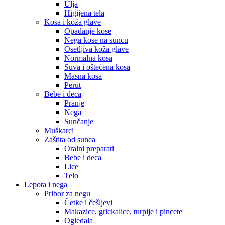
Ulja
Higijena tela
Kosa i koža glave
Opadanje kose
Nega kose na suncu
Osetljiva koža glave
Normalna kosa
Suva i oštećena kosa
Masna kosa
Perut
Bebe i deca
Pranje
Nega
Sunčanje
Muškarci
Zaštita od sunca
Oralni preparati
Bebe i deca
Lice
Telo
Lepota i nega
Pribor za negu
Četke i češljevi
Makazice, grickalice, turpije i pincete
Ogledala