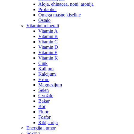
Aloja, ehinacea, noni, aronija
Probiotici
Omega masne kiseline
Ostalo
Vitamini minerali
Vitamin A
Vitamin B
Vitamin C
Vitamin D
Vitamin E
Vitamin K
Cink
Kalijum
Kalcijum
Hrom
Magnezijum
Selen
Gvožđe
Bakar
Bor
Fluor
Fosfor
Riblja ulja
Energija i umor
Sokovi