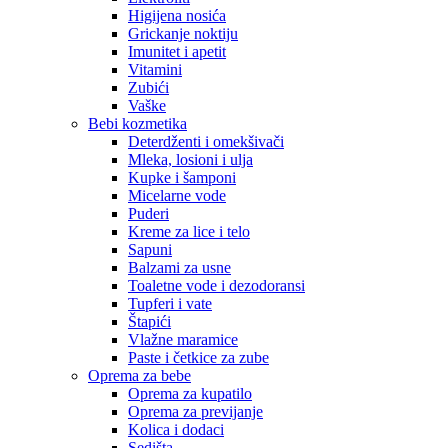
Higijena nosića
Grickanje noktiju
Imunitet i apetit
Vitamini
Zubići
Vaške
Bebi kozmetika
Deterdženti i omekšivači
Mleka, losioni i ulja
Kupke i šamponi
Micelarne vode
Puderi
Kreme za lice i telo
Sapuni
Balzami za usne
Toaletne vode i dezodoransi
Tupferi i vate
Štapići
Vlažne maramice
Paste i četkice za zube
Oprema za bebe
Oprema za kupatilo
Oprema za previjanje
Kolica i dodaci
Sedišta