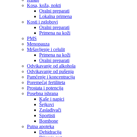
Kosa, koža, nokti
Oralni preparati
Lokalna primena
Kosti i zglobovi
Oralni preparati
Primena na koži
PMS
Menopauza
Mršavljenje i celulit
Primena na koži
Oralni preparati
Odvikavanje od alkohola
Odvikavanje od pušenja
Pamćenje i koncentracija
Poremećaj fertiliteta
Prostata i potencija
Posebna ishrana
Kaše i napici
Šejkovi
Zaslađivači
Sportisti
Bombone
Putna apoteka
Dehidracija