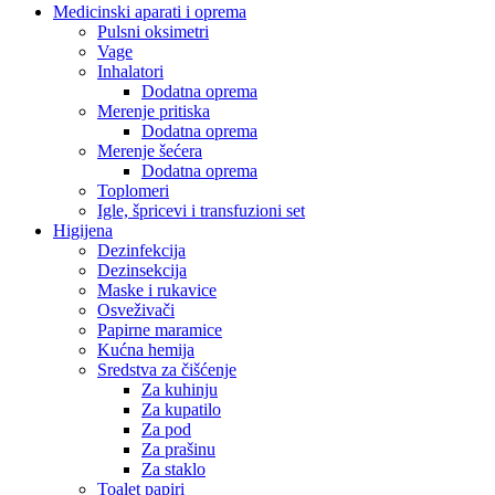
Medicinski aparati i oprema
Pulsni oksimetri
Vage
Inhalatori
Dodatna oprema
Merenje pritiska
Dodatna oprema
Merenje šećera
Dodatna oprema
Toplomeri
Igle, špricevi i transfuzioni set
Higijena
Dezinfekcija
Dezinsekcija
Maske i rukavice
Osveživači
Papirne maramice
Kućna hemija
Sredstva za čišćenje
Za kuhinju
Za kupatilo
Za pod
Za prašinu
Za staklo
Toalet papiri