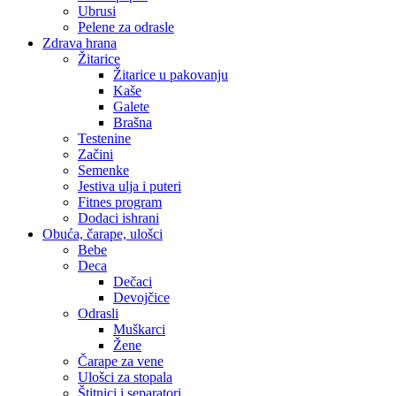
Ubrusi
Pelene za odrasle
Zdrava hrana
Žitarice
Žitarice u pakovanju
Kaše
Galete
Brašna
Testenine
Začini
Semenke
Jestiva ulja i puteri
Fitnes program
Dodaci ishrani
Obuća, čarape, ulošci
Bebe
Deca
Dečaci
Devojčice
Odrasli
Muškarci
Žene
Čarape za vene
Ulošci za stopala
Štitnici i separatori