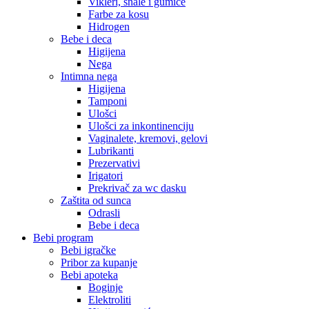
Vikleri, šnale i gumice
Farbe za kosu
Hidrogen
Bebe i deca
Higijena
Nega
Intimna nega
Higijena
Tamponi
Ulošci
Ulošci za inkontinenciju
Vaginalete, kremovi, gelovi
Lubrikanti
Prezervativi
Irigatori
Prekrivač za wc dasku
Zaštita od sunca
Odrasli
Bebe i deca
Bebi program
Bebi igračke
Pribor za kupanje
Bebi apoteka
Boginje
Elektroliti