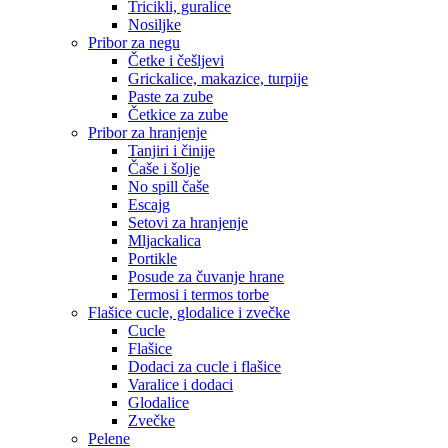
Tricikli, guralice
Nosiljke
Pribor za negu
Četke i češljevi
Grickalice, makazice, turpije
Paste za zube
Četkice za zube
Pribor za hranjenje
Tanjiri i činije
Čaše i šolje
No spill čaše
Escajg
Setovi za hranjenje
Mljackalica
Portikle
Posude za čuvanje hrane
Termosi i termos torbe
Flašice cucle, glodalice i zvečke
Cucle
Flašice
Dodaci za cucle i flašice
Varalice i dodaci
Glodalice
Zvečke
Pelene