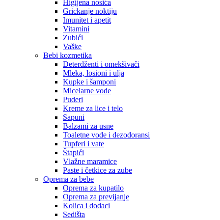
Higijena nosića
Grickanje noktiju
Imunitet i apetit
Vitamini
Zubići
Vaške
Bebi kozmetika
Deterdženti i omekšivači
Mleka, losioni i ulja
Kupke i šamponi
Micelarne vode
Puderi
Kreme za lice i telo
Sapuni
Balzami za usne
Toaletne vode i dezodoransi
Tupferi i vate
Štapići
Vlažne maramice
Paste i četkice za zube
Oprema za bebe
Oprema za kupatilo
Oprema za previjanje
Kolica i dodaci
Sedišta