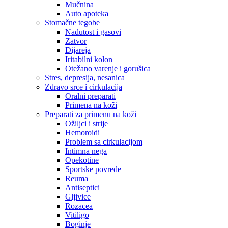
Mučnina
Auto apoteka
Stomačne tegobe
Nadutost i gasovi
Zatvor
Dijareja
Iritabilni kolon
Otežano varenje i gorušica
Stres, depresija, nesanica
Zdravo srce i cirkulacija
Oralni preparati
Primena na koži
Preparati za primenu na koži
Ožiljci i strije
Hemoroidi
Problem sa cirkulacijom
Intimna nega
Opekotine
Sportske povrede
Reuma
Antiseptici
Gljivice
Rozacea
Vitiligo
Boginje