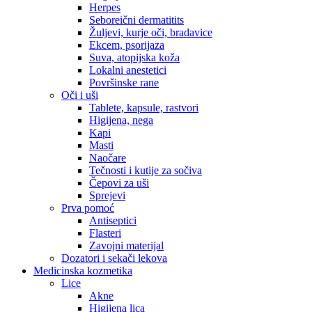
Herpes
Seboreični dermatitits
Žuljevi, kurje oči, bradavice
Ekcem, psorijaza
Suva, atopijska koža
Lokalni anestetici
Površinske rane
Oči i uši
Tablete, kapsule, rastvori
Higijena, nega
Kapi
Masti
Naočare
Tečnosti i kutije za sočiva
Čepovi za uši
Sprejevi
Prva pomoć
Antiseptici
Flasteri
Zavojni materijal
Dozatori i sekači lekova
Medicinska kozmetika
Lice
Akne
Higijena lica