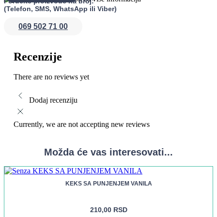
Poručite proizvode na broj:
bez brige o glutenima.
(Telefon, SMS, WhatsApp ili Viber)
069 502 71 00
Recenzije
There are no reviews yet
Dodaj recenziju
Currently, we are not accepting new reviews
Možda će vas interesovati...
KEKS SA PUNJENJEM VANILA
210,00
RSD