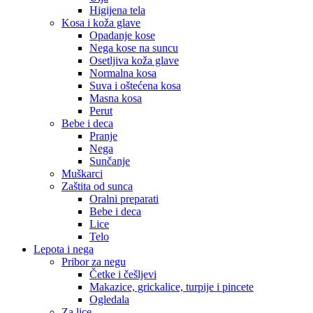
Higijena tela
Kosa i koža glave
Opadanje kose
Nega kose na suncu
Osetljiva koža glave
Normalna kosa
Suva i oštećena kosa
Masna kosa
Perut
Bebe i deca
Pranje
Nega
Sunčanje
Muškarci
Zaštita od sunca
Oralni preparati
Bebe i deca
Lice
Telo
Lepota i nega
Pribor za negu
Četke i češljevi
Makazice, grickalice, turpije i pincete
Ogledala
Za lice