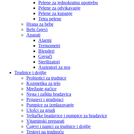
Pelene za jednokratnu upotrebu
Pelene za odvikavanje
Pelene za kupanje
Tetra pelene
Hrana za bebe
Bebi čajevi
Aparati
Alarmi
Termometri
Blenderi
Grejači
Sterilizatori
Aspiratori za nos
Trudnice i dojilje
Probiotici za trudnice
Kozmetika za telo
Mrežaste gaćice
Nega i zaštita bradavica
Pojasevi i grudnjaci
Pumpice za izmlazavanje
Ulošci za grudi
Veštačke bradavice i pumpice za bradavice
Vitaminski preparati
Čajevi i napici za trudnice i dojilje
Testovi na trudnoću