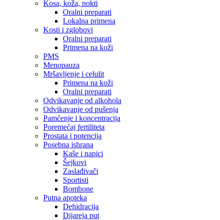
Kosa, koža, nokti
Oralni preparati
Lokalna primena
Kosti i zglobovi
Oralni preparati
Primena na koži
PMS
Menopauza
Mršavljenje i celulit
Primena na koži
Oralni preparati
Odvikavanje od alkohola
Odvikavanje od pušenja
Pamćenje i koncentracija
Poremećaj fertiliteta
Prostata i potencija
Posebna ishrana
Kaše i napici
Šejkovi
Zaslađivači
Sportisti
Bombone
Putna apoteka
Dehidracija
Dijareja put