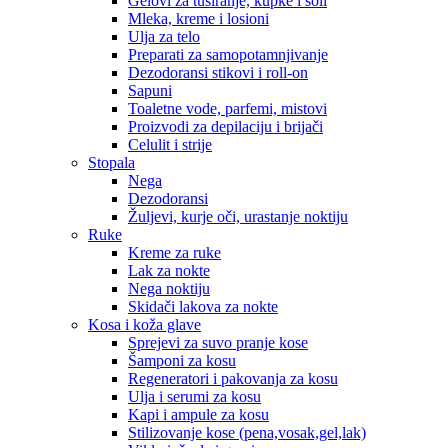
Gelovi za tuširanje, kupke i soli
Mleka, kreme i losioni
Ulja za telo
Preparati za samopotamnjivanje
Dezodoransi stikovi i roll-on
Sapuni
Toaletne vode, parfemi, mistovi
Proizvodi za depilaciju i brijači
Celulit i strije
Stopala
Nega
Dezodoransi
Žuljevi, kurje oči, urastanje noktiju
Ruke
Kreme za ruke
Lak za nokte
Nega noktiju
Skidači lakova za nokte
Kosa i koža glave
Sprejevi za suvo pranje kose
Šamponi za kosu
Regeneratori i pakovanja za kosu
Ulja i serumi za kosu
Kapi i ampule za kosu
Stilizovanje kose (pena,vosak,gel,lak)