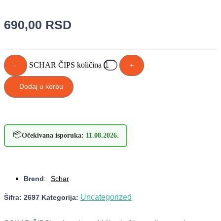
690,00
RSD
SCHAR ČIPS količina
-
+
Dodaj u korpu
📦
Očekivana isporuka:
11.08.2026.
Brend
:
Schar
Uncategorized
Šifra:
2697
Kategorija: