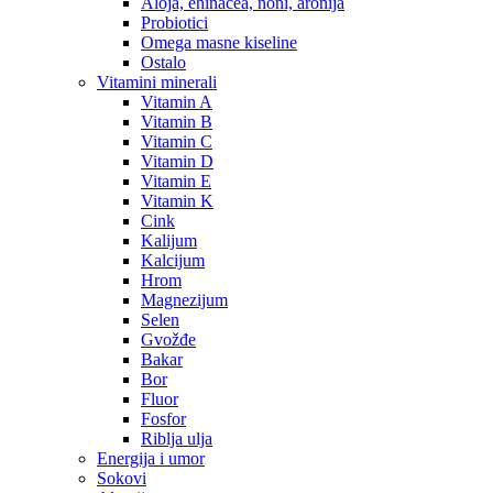
Aloja, ehinacea, noni, aronija
Probiotici
Omega masne kiseline
Ostalo
Vitamini minerali
Vitamin A
Vitamin B
Vitamin C
Vitamin D
Vitamin E
Vitamin K
Cink
Kalijum
Kalcijum
Hrom
Magnezijum
Selen
Gvožđe
Bakar
Bor
Fluor
Fosfor
Riblja ulja
Energija i umor
Sokovi