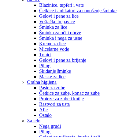
Blazinice, tupferi i vate
Četkice i aplikatori za nanošenje šminke
Gelovi i pene za lice
Veštačke trepavice
Šminka za lice
Šminka za oči i obrve
Šminka i nega za usne
Kreme za lice
Micelarne vode
Tonici
Gelovi i pene za brijanje
Piling
Skidanje šminke
Maske za lice
Oralna higijena
Paste za zube
Četkice za zube, konac za zube
Proteze za zube i kutije
Rastvori za usta
Afte
Ostalo
Za telo
Nega grudi
Piling