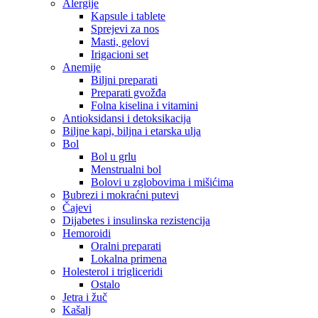
Alergije
Kapsule i tablete
Sprejevi za nos
Masti, gelovi
Irigacioni set
Anemije
Biljni preparati
Preparati gvožđa
Folna kiselina i vitamini
Antioksidansi i detoksikacija
Biljne kapi, biljna i etarska ulja
Bol
Bol u grlu
Menstrualni bol
Bolovi u zglobovima i mišićima
Bubrezi i mokraćni putevi
Čajevi
Dijabetes i insulinska rezistencija
Hemoroidi
Oralni preparati
Lokalna primena
Holesterol i trigliceridi
Ostalo
Jetra i žuč
Kašalj