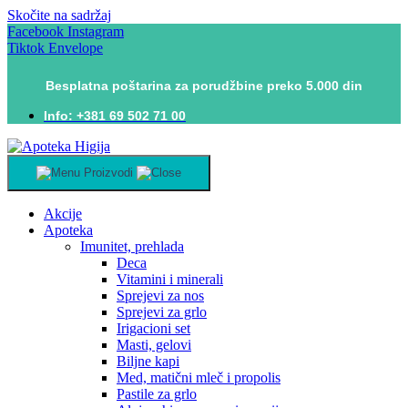
Skočite na sadržaj
Facebook
Instagram
Tiktok
Envelope
Besplatna poštarina za porudžbine preko 5.000 din
Info: +381 69 502 71 00
Proizvodi
Akcije
Apoteka
Imunitet, prehlada
Deca
Vitamini i minerali
Sprejevi za nos
Sprejevi za grlo
Irigacioni set
Masti, gelovi
Biljne kapi
Med, matični mleč i propolis
Pastile za grlo