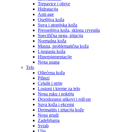
Trepavice i obrve
Hidratacija
Anti-age
Osetljiva koža
Suva i atopijska koža
Preosetljiva koža, sklona crvenilu
Specifična nega, iritacija
Normalna koža
Masna, problematična koža
Ljuspasta koža
Hiperpigmentacije
Nega usana
Telo
Oštećena koža
Pilinzi
Celulit i strije
Losioni i kreme za telo
Nega ruku i noktiju
Dezodoransi stikovi i roll-on
Suva koža i ekcemi
Dermatitis i iritacija kože
Nega grudi
Zadebljanja
Svrab
Ulja