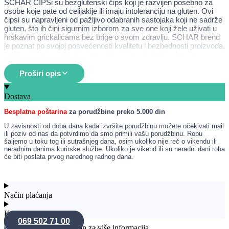
SCHAR ČIPSi su bezglutenski čips koji je razvijen posebno za
osobe koje pate od celijakije ili imaju intoleranciju na gluten. Ovi
čipsi su napravljeni od pažljivo odabranih sastojaka koji ne sadrže
gluten, što ih čini sigurnim izborom za sve one koji žele uživati u
hrskavim grickalicama bez brige o svom zdravlju. SCHAR brend
je poznat po svojoj posvećenosti kvalitetu i bezbednosti proizvoda,
a njihovi čipsi su savršeni za užinu ili kao dodatak obrocima.
Pored toga, SCHAR ČIPSi su dostupni u različitim ukusima, što
omogućava potrošačima da pronađu svoj omiljeni.
Proširi opis
Namena
Dostava
Idealni za osobe sa celijakijom ili intolerancijom na gluten.
Besplatna poštarina
za porudžbine preko 5.000 din
Prikladni za sve koji žele uživati u hrskavim grickalicama
bez glutena.
U zavisnosti od doba dana kada izvršite porudžbinu možete očekivati mail
Odličan izbor za užinu ili kao dodatak obrocima.
ili poziv od nas da potvrdimo da smo primili vašu porudžbinu. Robu
Može se koristiti kao zdravija alternativa klasičnim čipsima.
šaljemo u toku tog ili sutrašnjeg dana, osim ukoliko nije reč o vikendu ili
neradnim danima kurirske službe. Ukoliko je vikend ili su neradni dani roba
će biti poslata prvog narednog radnog dana.
Način upotrebe
SCHAR ČIPSi su spremni za konzumaciju odmah nakon
Način plaćanja
otvaranja pakovanja. Preporučuje se da se čipsi čuvaju na suvom
i hladnom mestu kako bi se očuvala njihova hrskavost. Mogu se
Konsultacije
poslužiti kao užina, uz dipove ili kao dodatak salatama i drugim
069 502 71 00
jelima. Uživajte u njima kao zdravoj alternativi klasičnim čipsima,