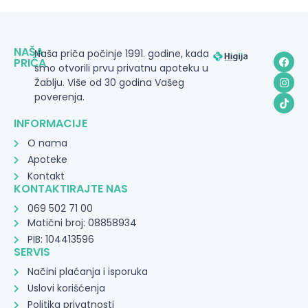
NAŠA
Naša priča počinje 1991. godine, kada
PRIČA
smo otvorili prvu privatnu apoteku u
Žablju. Više od 30 godina Vašeg
poverenja.
INFORMACIJE
O nama
Apoteke
Kontakt
KONTAKTIRAJTE NAS
069 502 71 00
Matični broj: 08858934
PIB: 104413596
SERVIS
Načini plaćanja i isporuka
Uslovi korišćenja
Politika privatnosti