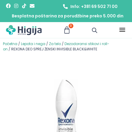
Info: +381 69 502 71 00
Besplatna poštarina za porudžbine preko 5.000 din
0
Početna
/
Lepota i nega
/
Za telo
/
Dezodoransi stikovi i roll-
on
/ REXONA DEO SPREJ ŽENSKI INVISIBLE BLACK&WHITE