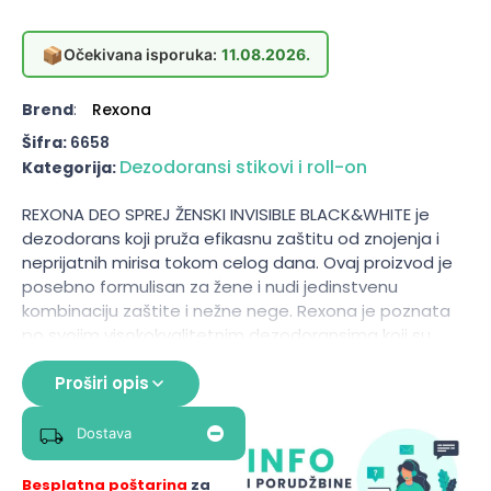
📦
Očekivana isporuka:
11.08.2026.
Brend
:
Rexona
Šifra:
6658
Dezodoransi stikovi i roll-on
Kategorija:
REXONA DEO SPREJ ŽENSKI INVISIBLE BLACK&WHITE je
dezodorans koji pruža efikasnu zaštitu od znojenja i
neprijatnih mirisa tokom celog dana. Ovaj proizvod je
posebno formulisan za žene i nudi jedinstvenu
kombinaciju zaštite i nežne nege. Rexona je poznata
po svojim visokokvalitetnim dezodoransima koji su
razvijeni uz pomoć savremenih tehnologija, a Invisible
Black&White linija je dizajnirana da ne ostavlja tragove
Proširi opis
na tamnoj i svetloj odeći, čime se smanjuje rizik od
mrlja. Ovaj sprej se brzo upija i pruža dugotrajnu
Dostava
svežinu, čineći ga idealnim izborom za aktivne žene
koje žele da se osećaju sigurno i osveženo tokom
Besplatna poštarina
za