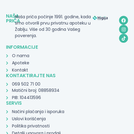
NAŠA
Naša priča počinje 1991. godine, kada
PRIČA
smo otvorili prvu privatnu apoteku u
Žablju. Više od 30 godina Vašeg
poverenja.
INFORMACIJE
O nama
Apoteke
Kontakt
KONTAKTIRAJTE NAS
069 502 71 00
Matični broj: 08858934
PIB: 104413596
SERVIS
Načini plaćanja i isporuka
Uslovi korišćenja
Politika privatnosti
Detalji ugovora i prodaji