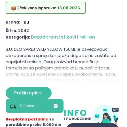
📦
Očekivana isporuka:
13.08.2026.
Brend
:
Bu
Šifra:
2042
Dezodoransi stikovi i roll-on
Kategorija:
B.U. DEO SPREJ WILD YELLOW 150ML je osvežavajući
dezodorans u spreju koji pruža dugotrajnu zaštitu od
neprijatnih mirisa. Ovaj proizvod brenda Bu je
formulisan sa pažnjom prema koži, nudeći prijatnu
aromu koja se savršeno uklapa u svakodnevnu rutinu
lične higijene. B.U. DEO SPREJ WILD YELLOW je idealan za
sve koji traže efikasan način da se osećaju sveže i
samouvereno tokom celog dana. Njegova lagana
Proširi opis
tekstura omogućava brzo sušenje, a ne ostavlja
tragove na odeći.
Dostava
Namena
Besplatna poštarina
za
porudžbine preko 5.000 din
Osvežavanje i zaštita od neprijatnih mirisa.