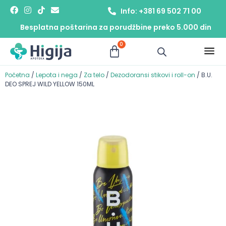
Info: +381 69 502 71 00
Besplatna poštarina za porudžbine preko 5.000 din
0
Početna
/
Lepota i nega
/
Za telo
/
Dezodoransi stikovi i roll-on
/ B.U.
DEO SPREJ WILD YELLOW 150ML