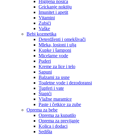
Higijena nosića
Grickanje noktiju
Imunitet i apetit
Vitamini
Zubići
Vaške
Bebi kozmetika
Deterdženti i omekšivači
Mleka, losioni i ulja
Kupke i šamponi
Micelarne vode
Puderi
Kreme za lice i telo
Sapuni
Balzami za usne
Toaletne vode i dezodoransi
Tupferi i vate
Štapići
Vlažne maramice
Paste i četkice za zube
Oprema za bebe
Oprema za kupatilo
Oprema za previjanje
Kolica i dodaci
Sedišta