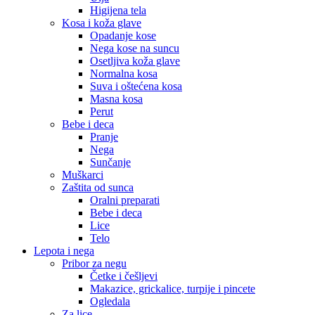
Higijena tela
Kosa i koža glave
Opadanje kose
Nega kose na suncu
Osetljiva koža glave
Normalna kosa
Suva i oštećena kosa
Masna kosa
Perut
Bebe i deca
Pranje
Nega
Sunčanje
Muškarci
Zaštita od sunca
Oralni preparati
Bebe i deca
Lice
Telo
Lepota i nega
Pribor za negu
Četke i češljevi
Makazice, grickalice, turpije i pincete
Ogledala
Za lice