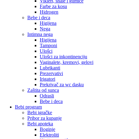
Vikleri, šnale i gumice
Farbe za kosu
Hidrogen
Bebe i deca
Higijena
Nega
Intimna nega
Higijena
Tamponi
Ulošci
Ulošci za inkontinenciju
Vaginalete, kremovi, gelovi
Lubrikanti
Prezervativi
Irigatori
Prekrivač za wc dasku
Zaštita od sunca
Odrasli
Bebe i deca
Bebi program
Bebi igračke
Pribor za kupanje
Bebi apoteka
Boginje
Elektroliti