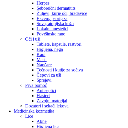
Herpes
Seboreični dermatitits
Žuljevi, kurje oči, bradavice
Ekcem, psorijaza
Suva, atopijska koža
Lokalni anestetici
Površinske rane
Oči i uši
Tablete, kapsule, rastvori
Higijena, nega
Kapi
Masti
Naočare
Tečnosti i kutije za sočiva
Čepovi za uši
Sprejevi
Prva pomoć
Antiseptici
Flasteri
Zavojni materijal
Dozatori i sekači lekova
Medicinska kozmetika
Lice
Akne
Higijena lica