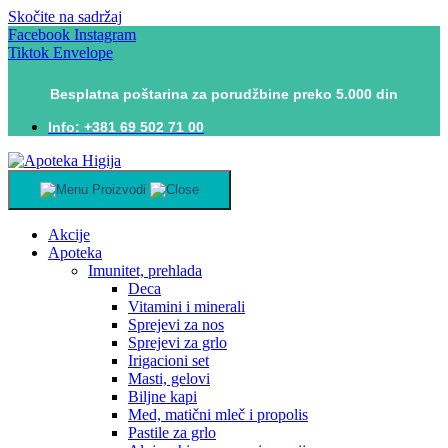
Skočite na sadržaj
Facebook
Instagram
Tiktok
Envelope
Besplatna poštarina za porudžbine preko 5.000 din
Info: +381 69 502 71 00
Proizvodi
Akcije
Apoteka
Imunitet, prehlada
Deca
Vitamini i minerali
Sprejevi za nos
Sprejevi za grlo
Irigacioni set
Masti, gelovi
Biljne kapi
Med, matični mleč i propolis
Pastile za grlo