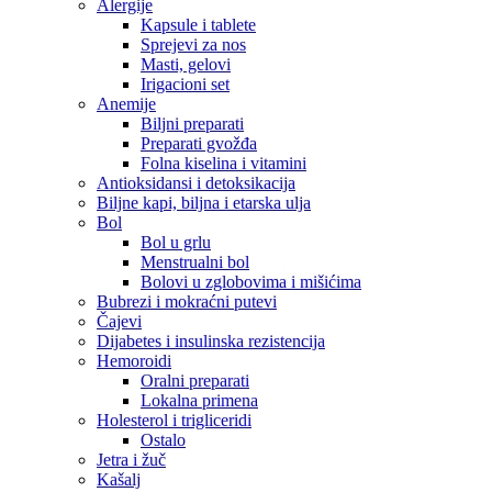
Alergije
Kapsule i tablete
Sprejevi za nos
Masti, gelovi
Irigacioni set
Anemije
Biljni preparati
Preparati gvožđa
Folna kiselina i vitamini
Antioksidansi i detoksikacija
Biljne kapi, biljna i etarska ulja
Bol
Bol u grlu
Menstrualni bol
Bolovi u zglobovima i mišićima
Bubrezi i mokraćni putevi
Čajevi
Dijabetes i insulinska rezistencija
Hemoroidi
Oralni preparati
Lokalna primena
Holesterol i trigliceridi
Ostalo
Jetra i žuč
Kašalj