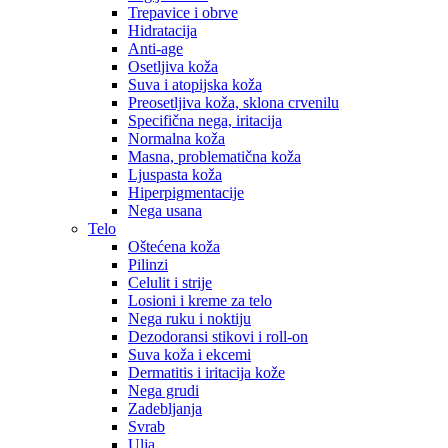
Trepavice i obrve
Hidratacija
Anti-age
Osetljiva koža
Suva i atopijska koža
Preosetljiva koža, sklona crvenilu
Specifična nega, iritacija
Normalna koža
Masna, problematična koža
Ljuspasta koža
Hiperpigmentacije
Nega usana
Telo
Oštećena koža
Pilinzi
Celulit i strije
Losioni i kreme za telo
Nega ruku i noktiju
Dezodoransi stikovi i roll-on
Suva koža i ekcemi
Dermatitis i iritacija kože
Nega grudi
Zadebljanja
Svrab
Ulja