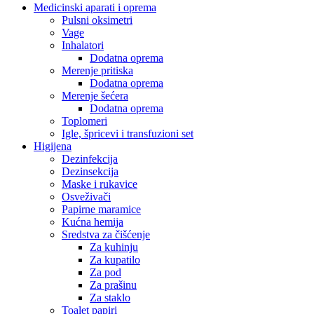
Medicinski aparati i oprema
Pulsni oksimetri
Vage
Inhalatori
Dodatna oprema
Merenje pritiska
Dodatna oprema
Merenje šećera
Dodatna oprema
Toplomeri
Igle, špricevi i transfuzioni set
Higijena
Dezinfekcija
Dezinsekcija
Maske i rukavice
Osveživači
Papirne maramice
Kućna hemija
Sredstva za čišćenje
Za kuhinju
Za kupatilo
Za pod
Za prašinu
Za staklo
Toalet papiri