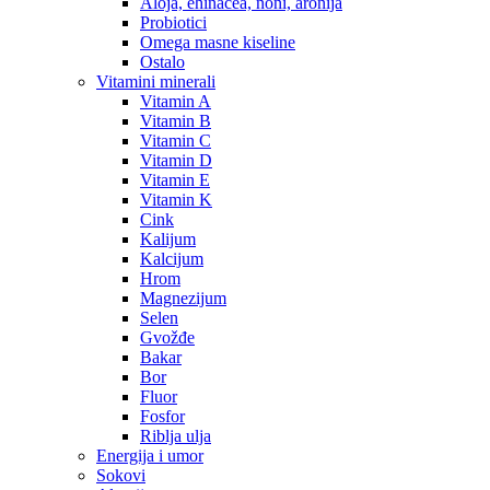
Aloja, ehinacea, noni, aronija
Probiotici
Omega masne kiseline
Ostalo
Vitamini minerali
Vitamin A
Vitamin B
Vitamin C
Vitamin D
Vitamin E
Vitamin K
Cink
Kalijum
Kalcijum
Hrom
Magnezijum
Selen
Gvožđe
Bakar
Bor
Fluor
Fosfor
Riblja ulja
Energija i umor
Sokovi