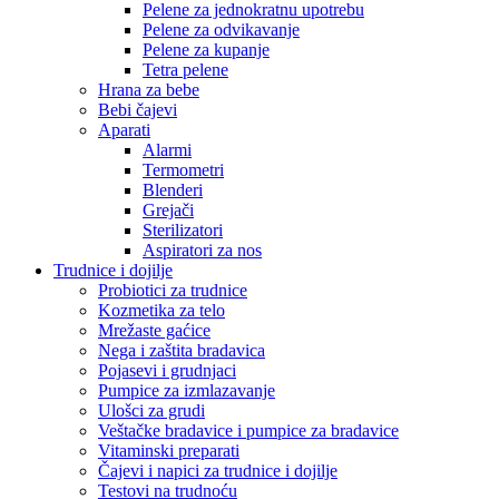
Pelene za jednokratnu upotrebu
Pelene za odvikavanje
Pelene za kupanje
Tetra pelene
Hrana za bebe
Bebi čajevi
Aparati
Alarmi
Termometri
Blenderi
Grejači
Sterilizatori
Aspiratori za nos
Trudnice i dojilje
Probiotici za trudnice
Kozmetika za telo
Mrežaste gaćice
Nega i zaštita bradavica
Pojasevi i grudnjaci
Pumpice za izmlazavanje
Ulošci za grudi
Veštačke bradavice i pumpice za bradavice
Vitaminski preparati
Čajevi i napici za trudnice i dojilje
Testovi na trudnoću