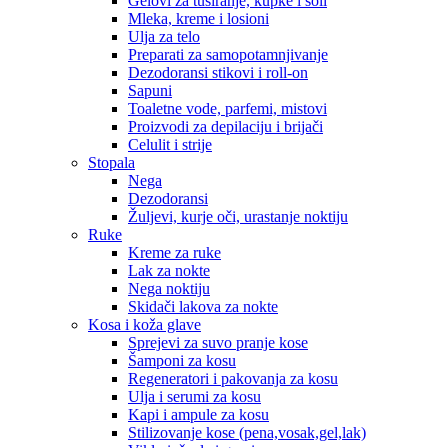
Gelovi za tuširanje, kupke i soli
Mleka, kreme i losioni
Ulja za telo
Preparati za samopotamnjivanje
Dezodoransi stikovi i roll-on
Sapuni
Toaletne vode, parfemi, mistovi
Proizvodi za depilaciju i brijači
Celulit i strije
Stopala
Nega
Dezodoransi
Žuljevi, kurje oči, urastanje noktiju
Ruke
Kreme za ruke
Lak za nokte
Nega noktiju
Skidači lakova za nokte
Kosa i koža glave
Sprejevi za suvo pranje kose
Šamponi za kosu
Regeneratori i pakovanja za kosu
Ulja i serumi za kosu
Kapi i ampule za kosu
Stilizovanje kose (pena,vosak,gel,lak)