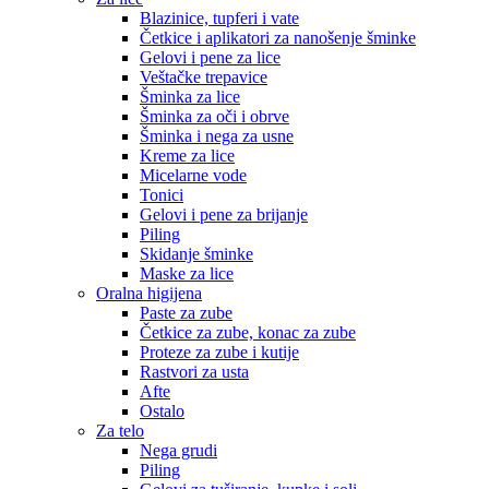
Blazinice, tupferi i vate
Četkice i aplikatori za nanošenje šminke
Gelovi i pene za lice
Veštačke trepavice
Šminka za lice
Šminka za oči i obrve
Šminka i nega za usne
Kreme za lice
Micelarne vode
Tonici
Gelovi i pene za brijanje
Piling
Skidanje šminke
Maske za lice
Oralna higijena
Paste za zube
Četkice za zube, konac za zube
Proteze za zube i kutije
Rastvori za usta
Afte
Ostalo
Za telo
Nega grudi
Piling