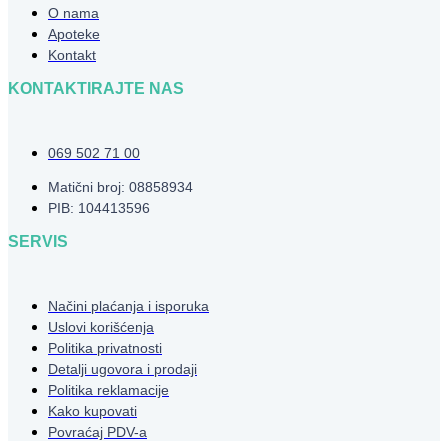
O nama
Apoteke
Kontakt
KONTAKTIRAJTE NAS
069 502 71 00
Matični broj: 08858934
PIB: 104413596
SERVIS
Načini plaćanja i isporuka
Uslovi korišćenja
Politika privatnosti
Detalji ugovora i prodaji
Politika reklamacije
Kako kupovati
Povraćaj PDV-a