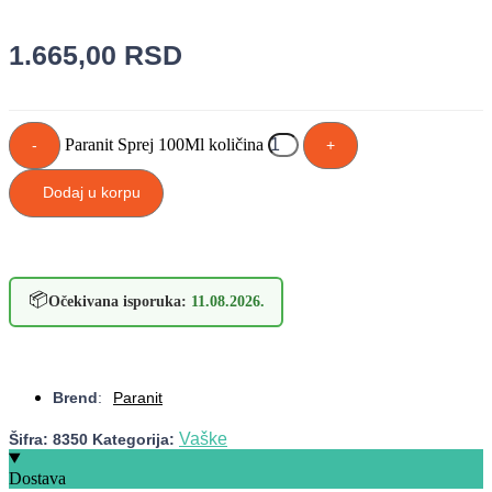
1.665,00
RSD
Paranit Sprej 100Ml količina
-
+
Dodaj u korpu
📦
Očekivana isporuka:
11.08.2026.
Brend
:
Paranit
Vaške
Šifra:
8350
Kategorija:
Dostava