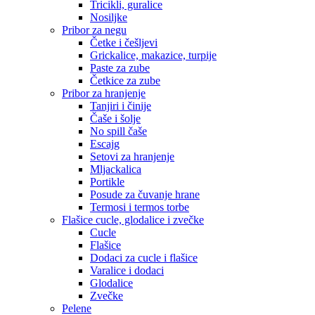
Tricikli, guralice
Nosiljke
Pribor za negu
Četke i češljevi
Grickalice, makazice, turpije
Paste za zube
Četkice za zube
Pribor za hranjenje
Tanjiri i činije
Čaše i šolje
No spill čaše
Escajg
Setovi za hranjenje
Mljackalica
Portikle
Posude za čuvanje hrane
Termosi i termos torbe
Flašice cucle, glodalice i zvečke
Cucle
Flašice
Dodaci za cucle i flašice
Varalice i dodaci
Glodalice
Zvečke
Pelene