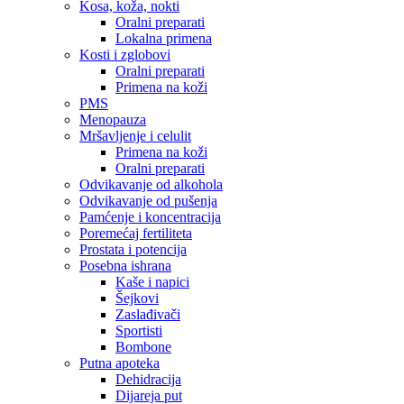
Kosa, koža, nokti
Oralni preparati
Lokalna primena
Kosti i zglobovi
Oralni preparati
Primena na koži
PMS
Menopauza
Mršavljenje i celulit
Primena na koži
Oralni preparati
Odvikavanje od alkohola
Odvikavanje od pušenja
Pamćenje i koncentracija
Poremećaj fertiliteta
Prostata i potencija
Posebna ishrana
Kaše i napici
Šejkovi
Zaslađivači
Sportisti
Bombone
Putna apoteka
Dehidracija
Dijareja put