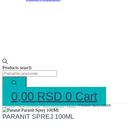
Products search
0,00
RSD
0
Cart
Početna
/
Bebi program
/
Bebi apoteka
/
Vaške
/ Paranit Sprej 100Ml
PARANIT SPREJ 100ML