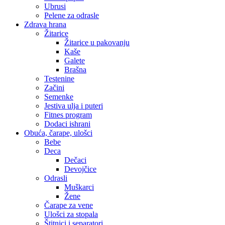
Ubrusi
Pelene za odrasle
Zdrava hrana
Žitarice
Žitarice u pakovanju
Kaše
Galete
Brašna
Testenine
Začini
Semenke
Jestiva ulja i puteri
Fitnes program
Dodaci ishrani
Obuća, čarape, ulošci
Bebe
Deca
Dečaci
Devojčice
Odrasli
Muškarci
Žene
Čarape za vene
Ulošci za stopala
Štitnici i separatori