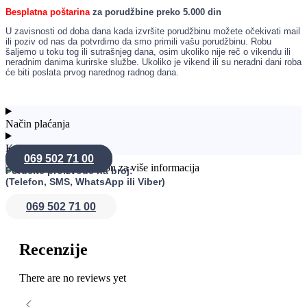
Besplatna poštarina
za porudžbine preko 5.000 din
U zavisnosti od doba dana kada izvršite porudžbinu možete očekivati mail
ili poziv od nas da potvrdimo da smo primili vašu porudžbinu. Robu
šaljemo u toku tog ili sutrašnjeg dana, osim ukoliko nije reč o vikendu ili
neradnim danima kurirske službe. Ukoliko je vikend ili su neradni dani roba
će biti poslata prvog narednog radnog dana.
Način plaćanja
Konsultacije
069 502 71 00
Poručite proizvode na broj:
(Telefon, SMS, WhatsApp ili Viber)
069 502 71 00
Recenzije
There are no reviews yet