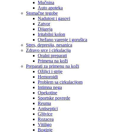
Mučnina
Auto apoteka
Stomačne tegobe
Nadutost i gasovi
Zatvor
Dijareja
Iritabilni kolon
Otežano varenje i gorušica
Stres, depresija, nesanica
Zdravo srce i cirkulacija
Oralni preparati
Primena na koži
Preparati za primenu na koži
Ožiljci i strije
Hemoroidi
Problem sa cirkulacijom
Intimna nega
Opekotine
Sportske povrede
Reuma
Antiseptici
Gljivice
Rozacea
Vitiligo
Boginje