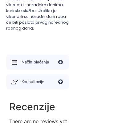
vikendu ili neradnim danima
kurirske službe. Ukoliko je
vikend ili su neradni dani roba
će biti poslata prvog narednog
radnog dana.
Način plaćanja
Konsultacije
Recenzije
There are no reviews yet