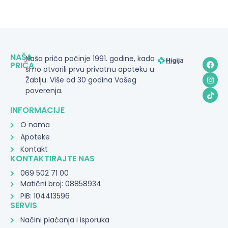
NAŠA
Naša priča počinje 1991. godine, kada
PRIČA
smo otvorili prvu privatnu apoteku u
Žablju. Više od 30 godina Vašeg
poverenja.
INFORMACIJE
O nama
Apoteke
Kontakt
KONTAKTIRAJTE NAS
069 502 71 00
Matični broj: 08858934
PIB: 104413596
SERVIS
Načini plaćanja i isporuka