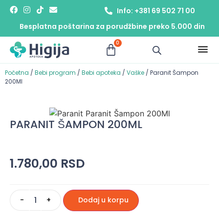
Info: +381 69 502 71 00
Besplatna poštarina za porudžbine preko 5.000 din
0
Početna
/
Bebi program
/
Bebi apoteka
/
Vaške
/ Paranit Šampon
200Ml
PARANIT ŠAMPON 200ML
1.780,00
RSD
-
+
Dodaj u korpu