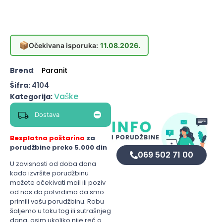
📦
Očekivana isporuka:
11.08.2026.
Brend
:
Paranit
Šifra:
4104
Vaške
Kategorija:
Dostava
Besplatna poštarina
za
porudžbine preko 5.000 din
069 502 71 00
U zavisnosti od doba dana
kada izvršite porudžbinu
možete očekivati mail ili poziv
od nas da potvrdimo da smo
primili vašu porudžbinu. Robu
šaljemo u toku tog ili sutrašnjeg
dana, osim ukoliko nije reč o