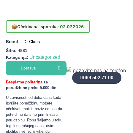
📦
Očekivana isporuka:
02.07.2026.
Brend
:
Dr Claus
Šifra:
4881
Uncategorized
Kategorija:
Dostava
069 502 71 00
Besplatna poštarina
za
porudžbine preko 5.000 din
U zavisnosti od doba dana kada
izvršite porudžbinu možete
očekivati mail ili poziv od nas da
potvrdimo da smo primili vašu
porudžbinu. Robu šaljemo u toku
tog ili sutrašnjeg dana, osim
ukoliko nije reč o vikendu ili