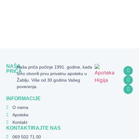
NAŠA
Naša priča počinje 1991. godine, kada
PRIČA
smo otvorili prvu privatnu apoteku u
Žablju. Više od 30 godina Vašeg
poverenja.
INFORMACIJE
O nama
Apoteke
Kontakt
KONTAKTIRAJTE NAS
069 502 71 00