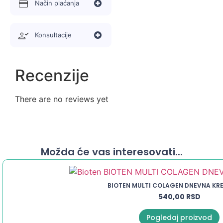
Način plaćanja
proizvodima iz Vichy linije za negu kože.
Konsultacije
Recenzije
There are no reviews yet
Možda će vas interesovati...
BIOTEN MULTI COLAGEN DNEVNA KR
540,00
RSD
Pogledaj proizvod