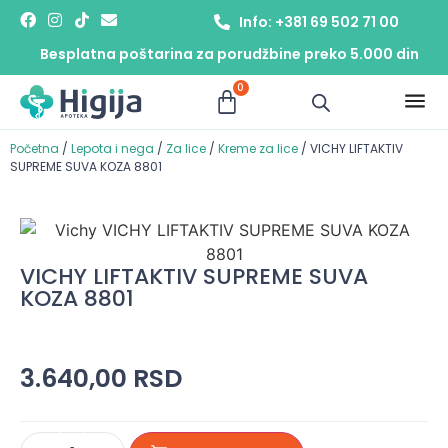
Info: +381 69 502 71 00
Besplatna poštarina za porudžbine preko 5.000 din
0
Početna
/
Lepota i nega
/
Za lice
/
Kreme za lice
/ VICHY LIFTAKTIV
SUPREME SUVA KOZA 8801
VICHY LIFTAKTIV SUPREME SUVA
KOZA 8801
3.640,00
RSD