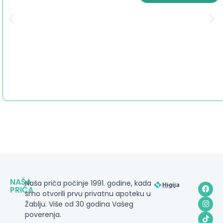
NAŠA
Naša priča počinje 1991. godine, kada
PRIČA
smo otvorili prvu privatnu apoteku u
Žablju. Više od 30 godina Vašeg
poverenja.