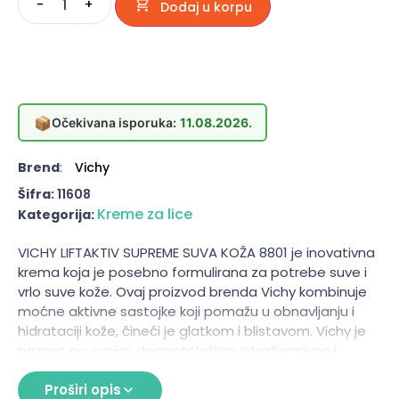
-
+
Dodaj u korpu
📦
Očekivana isporuka:
11.08.2026.
Brend
:
Vichy
Šifra:
11608
Kreme za lice
Kategorija:
VICHY LIFTAKTIV SUPREME SUVA KOŽA 8801 je inovativna
krema koja je posebno formulirana za potrebe suve i
vrlo suve kože. Ovaj proizvod brenda Vichy kombinuje
moćne aktivne sastojke koji pomažu u obnavljanju i
hidrataciji kože, čineći je glatkom i blistavom. Vichy je
poznat po svojim dermatološkim istraživanjima i
korišćenju termalne vode, što dodatno doprinosi
efikasnosti ovog proizvoda. Krema je pogodna za
Proširi opis