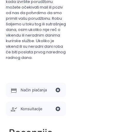
kada izvršite porudžbinu
možete očekivati mail ili poziv
od nas da potvrdimo da smo
primili vašu porudžbinu. Robu
šaljemo u toku tog ili sutrašnjeg
dana, osim ukoliko nije reč o
vikendu ili neradnim danima
kurirske službe. Ukoliko je
vikend ili su neradni dani roba
će biti poslata prvog narednog
radnog dana.
Način plaćanja
Konsultacije