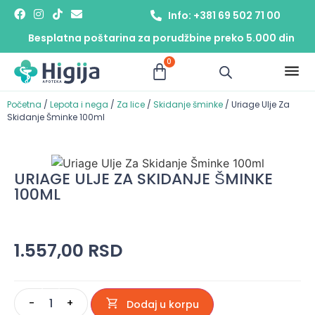
Info: +381 69 502 71 00
Besplatna poštarina za porudžbine preko 5.000 din
0
Početna
/
Lepota i nega
/
Za lice
/
Skidanje šminke
/ Uriage Ulje Za
Skidanje Šminke 100ml
URIAGE ULJE ZA SKIDANJE ŠMINKE
100ML
1.557,00
RSD
-
+
Dodaj u korpu