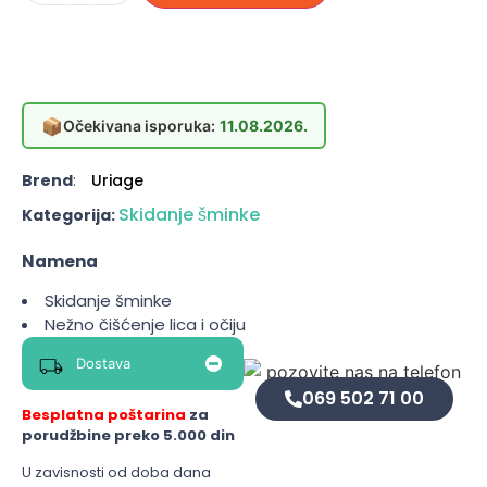
📦
Očekivana isporuka:
11.08.2026.
Brend
:
Uriage
Skidanje šminke
Kategorija:
Namena
Skidanje šminke
Nežno čišćenje lica i očiju
Dostava
069 502 71 00
Besplatna poštarina
za
porudžbine preko 5.000 din
U zavisnosti od doba dana