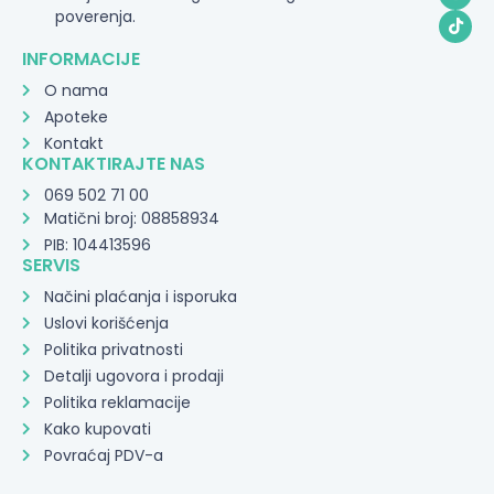
poverenja.
INFORMACIJE
O nama
Apoteke
Kontakt
KONTAKTIRAJTE NAS
069 502 71 00
Matični broj: 08858934
PIB: 104413596
SERVIS
Načini plaćanja i isporuka
Uslovi korišćenja
Politika privatnosti
Detalji ugovora i prodaji
Politika reklamacije
Kako kupovati
Povraćaj PDV-a