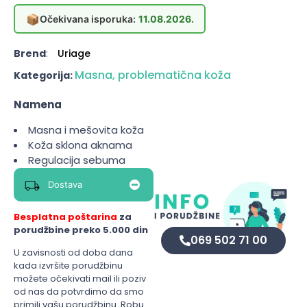
📦
Očekivana isporuka:
11.08.2026.
Brend
:
Uriage
Masna, problematična koža
Kategorija:
Namena
Masna i mešovita koža
Koža sklona aknama
Regulacija sebuma
Dostava
Besplatna poštarina
za
porudžbine preko 5.000 din
069 502 71 00
U zavisnosti od doba dana
kada izvršite porudžbinu
možete očekivati mail ili poziv
od nas da potvrdimo da smo
primili vašu porudžbinu. Robu