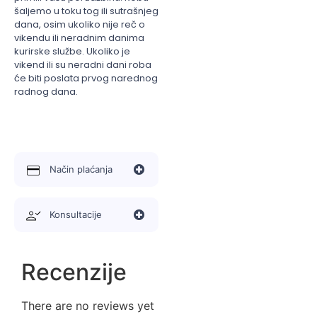
šaljemo u toku tog ili sutrašnjeg
dana, osim ukoliko nije reč o
vikendu ili neradnim danima
kurirske službe. Ukoliko je
vikend ili su neradni dani roba
će biti poslata prvog narednog
radnog dana.
Način plaćanja
Konsultacije
Recenzije
There are no reviews yet