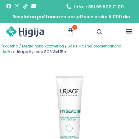
Info: +381 69 502 71 00
Besplatna poštarina za porudžbine preko 5.000 din
0
Početna
/
Medicinska kozmetika
/
Lice
/
Masna, problematična
koža
/ Uriage Hyseac SOS Gel 15ml