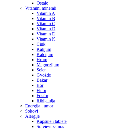
Ostalo
Vitamini minerali
Vitamin A
Vitamin B
Vitamin C
Vitamin D
Vitamin E
Vitamin K
Cink
Kalijum
Kalcijum
Hrom
Magnezijum
Selen
Gvožđe
Bakar
Bor
Fluor
Fosfor
Riblja ulja
Energija i umor
Sokovi
Alergije
Kapsule i tablete
Sprejevi za nos