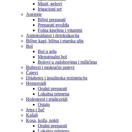
Masti, gelovi
Irigacioni set
Anemije
Biljni preparati
Preparati gvožđa
Folna kiselina i vitamini
Antioksidansi i detoksikacija
Biljne kapi, biljna i etarska ulja
Bol
Bol u grlu
Menstrualni bol
Bolovi u zglobovima i mišićima
Bubrezi i mokraćni putevi
Čajevi
Dijabetes i insulinska rezistencija
Hemoroidi
Oralni preparati
Lokalna primena
Holesterol i trigliceridi
Ostalo
Jetra i žuč
Kašalj
Kosa, koža, nokti
Oralni preparati
Lokalna primena