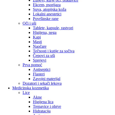
Žuljevi, kurje oči, bradavice
Ekcem, psorijaza
Suva, atopijska koža
Lokalni anestetici
Površinske rane
Oči i uši
Tablete, kapsule, rastvori
Higijena, nega
Kapi
Masti
Naočare
Tečnosti i kutije za sočiva
Čepovi za uši
Sprejevi
Prva pomoć
Antiseptici
Flasteri
Zavojni materijal
Dozatori i sekači lekova
Medicinska kozmetika
Lice
Akne
Higijena lica
Trepavice i obrve
Hidratacija