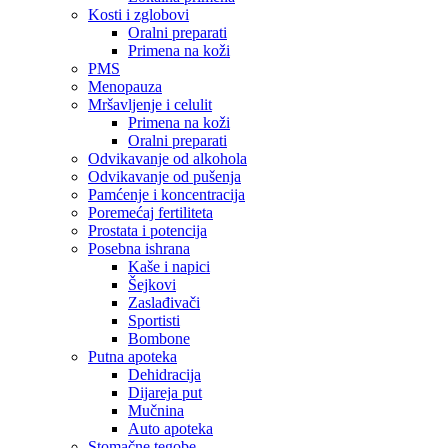
Kosti i zglobovi
Oralni preparati
Primena na koži
PMS
Menopauza
Mršavljenje i celulit
Primena na koži
Oralni preparati
Odvikavanje od alkohola
Odvikavanje od pušenja
Pamćenje i koncentracija
Poremećaj fertiliteta
Prostata i potencija
Posebna ishrana
Kaše i napici
Šejkovi
Zaslađivači
Sportisti
Bombone
Putna apoteka
Dehidracija
Dijareja put
Mučnina
Auto apoteka
Stomačne tegobe