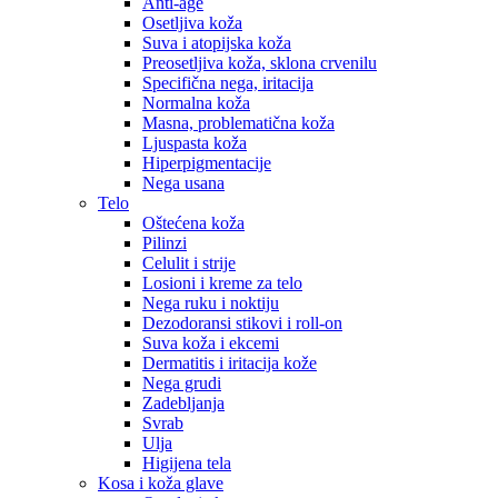
Anti-age
Osetljiva koža
Suva i atopijska koža
Preosetljiva koža, sklona crvenilu
Specifična nega, iritacija
Normalna koža
Masna, problematična koža
Ljuspasta koža
Hiperpigmentacije
Nega usana
Telo
Oštećena koža
Pilinzi
Celulit i strije
Losioni i kreme za telo
Nega ruku i noktiju
Dezodoransi stikovi i roll-on
Suva koža i ekcemi
Dermatitis i iritacija kože
Nega grudi
Zadebljanja
Svrab
Ulja
Higijena tela
Kosa i koža glave