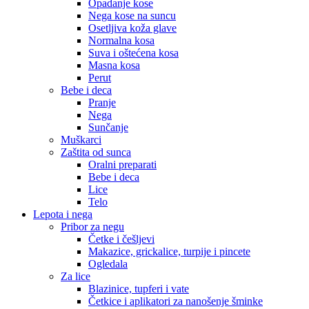
Opadanje kose
Nega kose na suncu
Osetljiva koža glave
Normalna kosa
Suva i oštećena kosa
Masna kosa
Perut
Bebe i deca
Pranje
Nega
Sunčanje
Muškarci
Zaštita od sunca
Oralni preparati
Bebe i deca
Lice
Telo
Lepota i nega
Pribor za negu
Četke i češljevi
Makazice, grickalice, turpije i pincete
Ogledala
Za lice
Blazinice, tupferi i vate
Četkice i aplikatori za nanošenje šminke