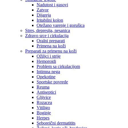
Nadutost i gasovi
Zatvor
Dijareja
Iritabilni kolon
Otežano varenje i gorušica
Stres, depresija, nesanica
Zdravo srce i cirkulacija
Oralni preparati
Primena na koži
Preparati za primenu na koži
Ožiljci i strije
Hemoroidi
Problem sa cirkulacijom
Intimna nega
Opekotine
Sportske povrede
Reuma
Antiseptici
Gljivice
Rozacea
Vitiligo
Boginje
Herpes
Seboreični dermatitits