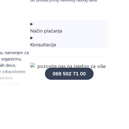
biti poslata prvog narednog radnog dana.
Način plaćanja
Konsultacije
a, namenjen za
u organizmu.
lih dece,
re zdravstveno
069 502 71 00
vremene
amo nekoliko
 posebne veštine
 da brzo reše
izmu.