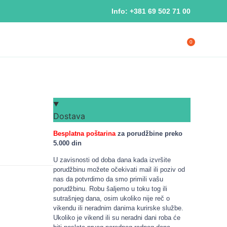
Info: +381 69 502 71 00
0
Dostava
Besplatna poštarina
za porudžbine preko
5.000 din
U zavisnosti od doba dana kada izvršite
porudžbinu možete očekivati mail ili poziv od
nas da potvrdimo da smo primili vašu
porudžbinu. Robu šaljemo u toku tog ili
sutrašnjeg dana, osim ukoliko nije reč o
vikendu ili neradnim danima kurirske službe.
Ukoliko je vikend ili su neradni dani roba će