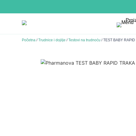
Proi
Početna
/
Trudnice i dojilje
/
Testovi na trudnoću
/ TEST BABY RAPID