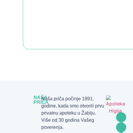
NAŠA
Naša priča počinje 1991.
PRIČA
godine, kada smo otvorili prvu
privatnu apoteku u Žablju.
Više od 30 godina Vašeg
poverenja.