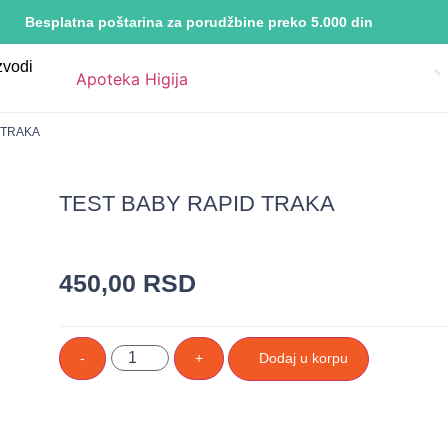
Besplatna poštarina za porudžbine preko 5.000 din
zvodi
 TRAKA
TEST BABY RAPID TRAKA
450,00
RSD
-
+
Dodaj u korpu