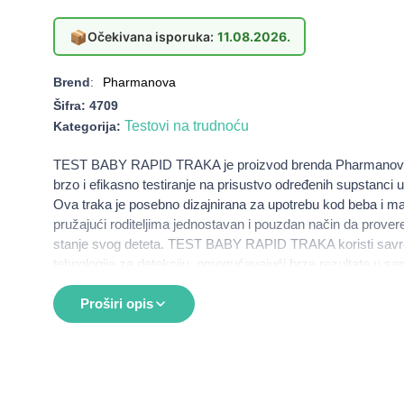
📦
Očekivana isporuka:
11.08.2026.
Brend
:
Pharmanova
Šifra:
4709
Testovi na trudnoću
Kategorija:
TEST BABY RAPID TRAKA je proizvod brenda Pharmanov
brzo i efikasno testiranje na prisustvo određenih supstanci 
Ova traka je posebno dizajnirana za upotrebu kod beba i ma
pružajući roditeljima jednostavan i pouzdan način da prove
stanje svog deteta. TEST BABY RAPID TRAKA koristi sa
tehnologije za detekciju, omogućavajući brze rezultate u s
minuta. Proizvod je jednostavan za korišćenje i ne zahteva
ili obuku, što ga čini idealnim rešenjem za roditelje koji žele
Proširi opis
potencijalne zdravstvene probleme.
Namena
Brza detekcija prisustva određenih supstanci u organ