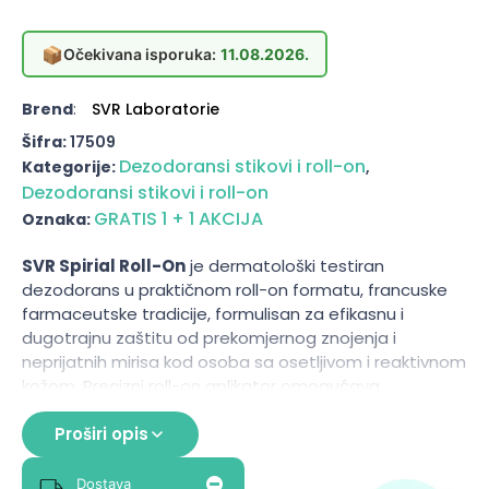
📦
Očekivana isporuka:
11.08.2026.
Brend
:
SVR Laboratorie
Šifra:
17509
Dezodoransi stikovi i roll-on
Kategorije:
,
Dezodoransi stikovi i roll-on
GRATIS 1 + 1 AKCIJA
Oznaka:
SVR Spirial Roll-On
je dermatološki testiran
dezodorans u praktičnom roll-on formatu, francuske
farmaceutske tradicije, formulisan za efikasnu i
dugotrajnu zaštitu od prekomjernog znojenja i
neprijatnih mirisa kod osoba sa osetljivom i reaktivnom
kožom. Precizni roll-on aplikator omogućava
jednostavno i higijenska nanošenje tačno na potrebno
područje bez kontakta ruku sa proizvodom. Kao i cela
Proširi opis
Spirial linija, ovaj proizvod razvijen je u saradnji sa
dermatolozima i pogodan je čak i za najzahtevniji tip
Dostava