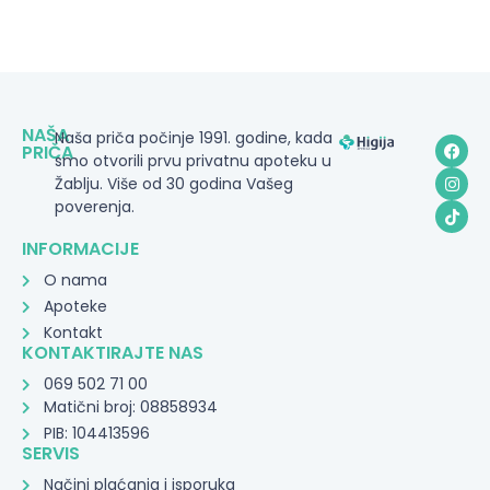
NAŠA
Naša priča počinje 1991. godine, kada
PRIČA
smo otvorili prvu privatnu apoteku u
Žablju. Više od 30 godina Vašeg
poverenja.
INFORMACIJE
O nama
Apoteke
Kontakt
KONTAKTIRAJTE NAS
069 502 71 00
Matični broj: 08858934
PIB: 104413596
SERVIS
Načini plaćanja i isporuka