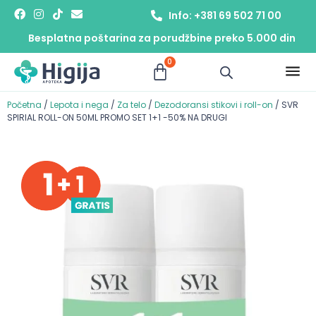
Info: +381 69 502 71 00
Besplatna poštarina za porudžbine preko 5.000 din
0
Početna
/
Lepota i nega
/
Za telo
/
Dezodoransi stikovi i roll-on
/ SVR
SPIRIAL ROLL-ON 50ML PROMO SET 1+1 -50% NA DRUGI