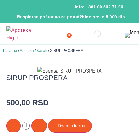
Info: +381 69 502 71 00
Besplatna poštarina za porudžbine preko 5.000 din
0
Početna
/
Apoteka
/
Kašalj
/ SIRUP PROSPERA
SIRUP PROSPERA
500,00
RSD
-
+
Dodaj u korpu