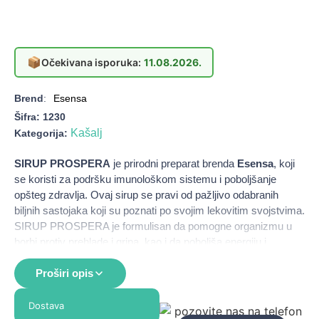
📦
Očekivana isporuka:
11.08.2026.
Brend
:
Esensa
Šifra:
1230
Kašalj
Kategorija:
SIRUP PROSPERA
je prirodni preparat brenda
Esensa
, koji
se koristi za podršku imunološkom sistemu i poboljšanje
opšteg zdravlja. Ovaj sirup se pravi od pažljivo odabranih
biljnih sastojaka koji su poznati po svojim lekovitim svojstvima.
SIRUP PROSPERA je formulisan da pomogne organizmu u
borbi protiv prehlade i gripa, kao i da poboljša energiju i
vitalnost. Njegova prirodna formula čini ga pogodnim za sve
uzraste, a posebno se preporučuje osobama koje su podložne
Proširi opis
čestim prehladama ili imaju oslabljen imunitet.
Dostava
Namena