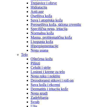
Trepavice i obrve
Hidratacija
Anti-age
Osetljiva koža
Suva i atopijska koža
Preosetljiva koža, sklona crvenilu
Specifična nega, iritacija
Normalna koža
Masna, problematična koža
Ljuspasta koža
Hiperpigmentacije
Nega usana
Telo
Oštećena koža
Pilinzi
Celulit i strije
Losioni i kreme za telo
Nega ruku i noktiju
Dezodoransi stikovi i roll-on
Suva koža i ekcemi
Dermatitis i iritacija kože
Nega grudi
Zadebljanja
Svrab
Ulja