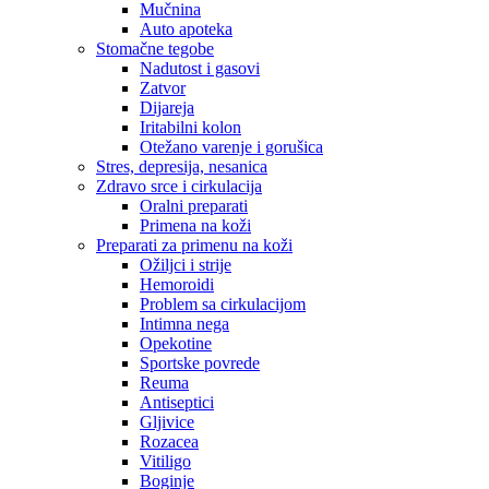
Mučnina
Auto apoteka
Stomačne tegobe
Nadutost i gasovi
Zatvor
Dijareja
Iritabilni kolon
Otežano varenje i gorušica
Stres, depresija, nesanica
Zdravo srce i cirkulacija
Oralni preparati
Primena na koži
Preparati za primenu na koži
Ožiljci i strije
Hemoroidi
Problem sa cirkulacijom
Intimna nega
Opekotine
Sportske povrede
Reuma
Antiseptici
Gljivice
Rozacea
Vitiligo
Boginje