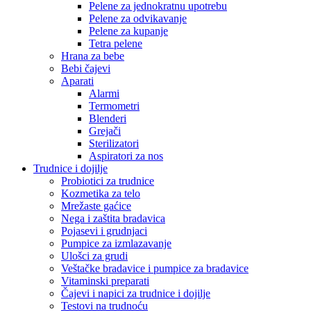
Pelene za jednokratnu upotrebu
Pelene za odvikavanje
Pelene za kupanje
Tetra pelene
Hrana za bebe
Bebi čajevi
Aparati
Alarmi
Termometri
Blenderi
Grejači
Sterilizatori
Aspiratori za nos
Trudnice i dojilje
Probiotici za trudnice
Kozmetika za telo
Mrežaste gaćice
Nega i zaštita bradavica
Pojasevi i grudnjaci
Pumpice za izmlazavanje
Ulošci za grudi
Veštačke bradavice i pumpice za bradavice
Vitaminski preparati
Čajevi i napici za trudnice i dojilje
Testovi na trudnoću