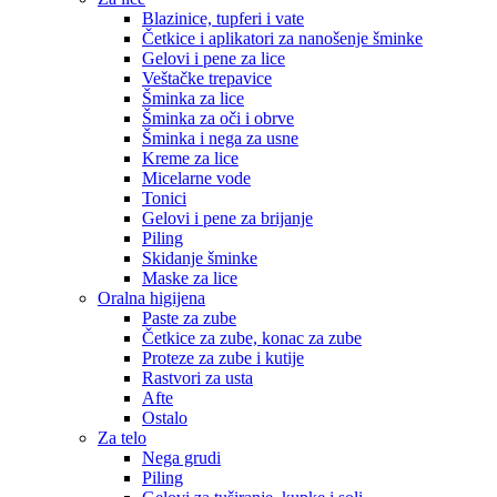
Blazinice, tupferi i vate
Četkice i aplikatori za nanošenje šminke
Gelovi i pene za lice
Veštačke trepavice
Šminka za lice
Šminka za oči i obrve
Šminka i nega za usne
Kreme za lice
Micelarne vode
Tonici
Gelovi i pene za brijanje
Piling
Skidanje šminke
Maske za lice
Oralna higijena
Paste za zube
Četkice za zube, konac za zube
Proteze za zube i kutije
Rastvori za usta
Afte
Ostalo
Za telo
Nega grudi
Piling