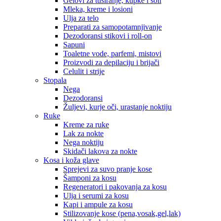
Gelovi za tuširanje, kupke i soli
Mleka, kreme i losioni
Ulja za telo
Preparati za samopotamnjivanje
Dezodoransi stikovi i roll-on
Sapuni
Toaletne vode, parfemi, mistovi
Proizvodi za depilaciju i brijači
Celulit i strije
Stopala
Nega
Dezodoransi
Žuljevi, kurje oči, urastanje noktiju
Ruke
Kreme za ruke
Lak za nokte
Nega noktiju
Skidači lakova za nokte
Kosa i koža glave
Sprejevi za suvo pranje kose
Šamponi za kosu
Regeneratori i pakovanja za kosu
Ulja i serumi za kosu
Kapi i ampule za kosu
Stilizovanje kose (pena,vosak,gel,lak)