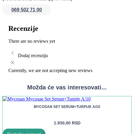
određenog perioda, u zavisnosti od težine infekcije. Uvek se
konsultujte sa lekarom ili farmaceutom pre početka korišćenja,
069 502 71 00
posebno ako imate postojeće zdravstvene probleme ili uzimate
druge lekove.
Recenzije
There are no reviews yet
Dodaj recenziju
Currently, we are not accepting new reviews
Možda će vas interesovati...
MYCOSAN SET SERUM+TURPIJE A/10
1.930,00
RSD
Pogledaj proizvod