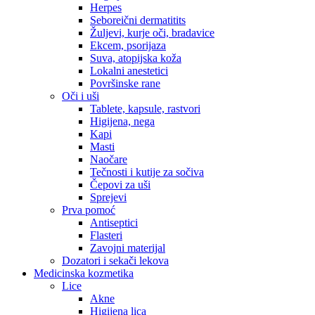
Herpes
Seboreični dermatitits
Žuljevi, kurje oči, bradavice
Ekcem, psorijaza
Suva, atopijska koža
Lokalni anestetici
Površinske rane
Oči i uši
Tablete, kapsule, rastvori
Higijena, nega
Kapi
Masti
Naočare
Tečnosti i kutije za sočiva
Čepovi za uši
Sprejevi
Prva pomoć
Antiseptici
Flasteri
Zavojni materijal
Dozatori i sekači lekova
Medicinska kozmetika
Lice
Akne
Higijena lica