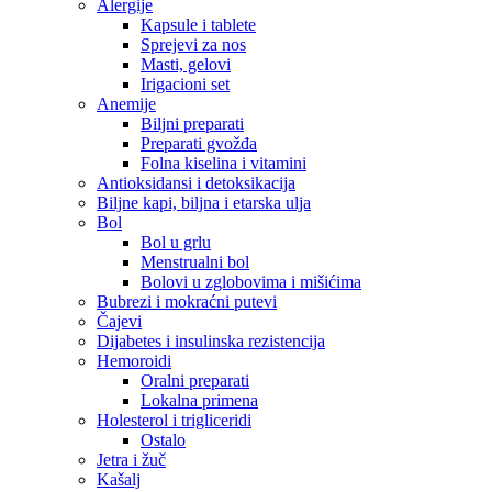
Alergije
Kapsule i tablete
Sprejevi za nos
Masti, gelovi
Irigacioni set
Anemije
Biljni preparati
Preparati gvožđa
Folna kiselina i vitamini
Antioksidansi i detoksikacija
Biljne kapi, biljna i etarska ulja
Bol
Bol u grlu
Menstrualni bol
Bolovi u zglobovima i mišićima
Bubrezi i mokraćni putevi
Čajevi
Dijabetes i insulinska rezistencija
Hemoroidi
Oralni preparati
Lokalna primena
Holesterol i trigliceridi
Ostalo
Jetra i žuč
Kašalj