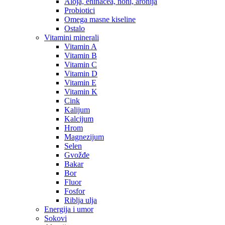
Aloja, ehinacea, noni, aronija
Probiotici
Omega masne kiseline
Ostalo
Vitamini minerali
Vitamin A
Vitamin B
Vitamin C
Vitamin D
Vitamin E
Vitamin K
Cink
Kalijum
Kalcijum
Hrom
Magnezijum
Selen
Gvožđe
Bakar
Bor
Fluor
Fosfor
Riblja ulja
Energija i umor
Sokovi