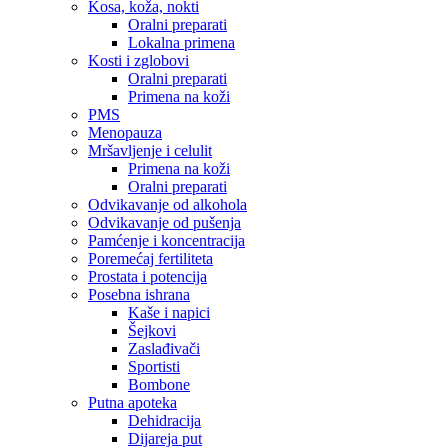
Kosa, koža, nokti
Oralni preparati
Lokalna primena
Kosti i zglobovi
Oralni preparati
Primena na koži
PMS
Menopauza
Mršavljenje i celulit
Primena na koži
Oralni preparati
Odvikavanje od alkohola
Odvikavanje od pušenja
Pamćenje i koncentracija
Poremećaj fertiliteta
Prostata i potencija
Posebna ishrana
Kaše i napici
Šejkovi
Zaslađivači
Sportisti
Bombone
Putna apoteka
Dehidracija
Dijareja put