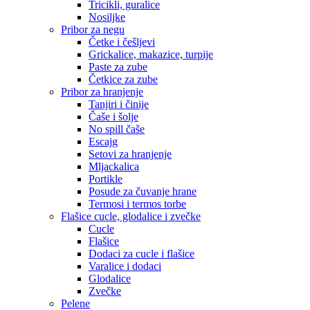
Tricikli, guralice
Nosiljke
Pribor za negu
Četke i češljevi
Grickalice, makazice, turpije
Paste za zube
Četkice za zube
Pribor za hranjenje
Tanjiri i činije
Čaše i šolje
No spill čaše
Escajg
Setovi za hranjenje
Mljackalica
Portikle
Posude za čuvanje hrane
Termosi i termos torbe
Flašice cucle, glodalice i zvečke
Cucle
Flašice
Dodaci za cucle i flašice
Varalice i dodaci
Glodalice
Zvečke
Pelene