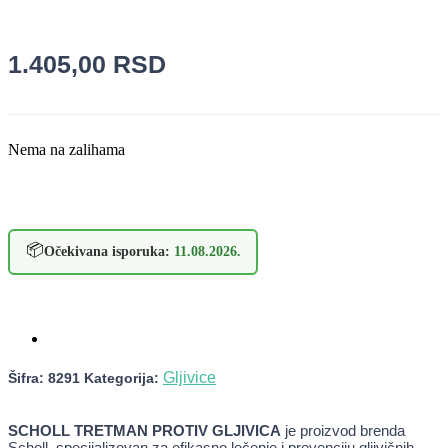
1.405,00
RSD
Nema na zalihama
📦
Očekivana isporuka:
11.08.2026.
Gljivice
Šifra:
8291
Kategorija:
SCHOLL TRETMAN PROTIV GLJIVICA
je proizvod brenda
Scholl, specijalizovan za efikasno lečenje i prevenciju gljivičnih