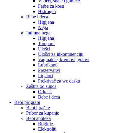
Vikleri, šnale i gumice
Farbe za kosu
Hidrogen
Bebe i deca
Higijena
Nega
Intimna nega
Higijena
Tamponi
Ulošci
Ulošci za inkontinenciju
Vaginalete, kremovi, gelovi
Lubrikanti
Prezervativi
Irigatori
Prekrivač za wc dasku
Zaštita od sunca
Odrasli
Bebe i deca
Bebi program
Bebi igračke
Pribor za kupanje
Bebi apoteka
Boginje
Elektroliti