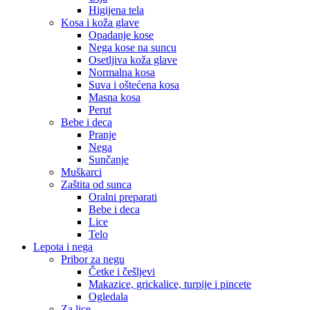
Higijena tela
Kosa i koža glave
Opadanje kose
Nega kose na suncu
Osetljiva koža glave
Normalna kosa
Suva i oštećena kosa
Masna kosa
Perut
Bebe i deca
Pranje
Nega
Sunčanje
Muškarci
Zaštita od sunca
Oralni preparati
Bebe i deca
Lice
Telo
Lepota i nega
Pribor za negu
Četke i češljevi
Makazice, grickalice, turpije i pincete
Ogledala
Za lice