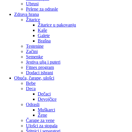
Ubrusi
Pelene za odrasle
Zdrava hrana
Žitarice
Žitarice u pakovanju
Kaše
Galete
Brašna
Testenine
Začini
Semenke
Jestiva ulja i puteri
Fitnes program
Dodaci ishrani
Obuća, čarape, ulošci
Bebe
Deca
Dečaci
Devojčice
Odrasli
Muškarci
Žene
Čarape za vene
Ulošci za stopala
Štitnici i separatori