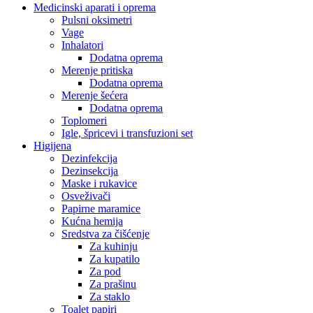
Medicinski aparati i oprema
Pulsni oksimetri
Vage
Inhalatori
Dodatna oprema
Merenje pritiska
Dodatna oprema
Merenje šećera
Dodatna oprema
Toplomeri
Igle, špricevi i transfuzioni set
Higijena
Dezinfekcija
Dezinsekcija
Maske i rukavice
Osveživači
Papirne maramice
Kućna hemija
Sredstva za čišćenje
Za kuhinju
Za kupatilo
Za pod
Za prašinu
Za staklo
Toalet papiri