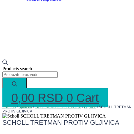
Products search
0,00
RSD
0
Cart
Početna
/
Apoteka
/
Preparati za primenu na koži
/
Gljivice
/ SCHOLL TRETMAN
PROTIV GLJIVICA
SCHOLL TRETMAN PROTIV GLJIVICA