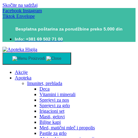
Skočite na sadržaj
Facebook
Instagram
Tiktok
Envelope
Besplatna poštarina za porudžbine preko 5.000 din
Info: +381 69 502 71 00
Proizvodi
Akcije
Apoteka
Imunitet, prehlada
Deca
Vitamini i minerali
Sprejevi za nos
Sprejevi za grlo
Irigacioni set
Masti, gelovi
Biljne kapi
Med, matični mleč i propolis
Pastile za grlo