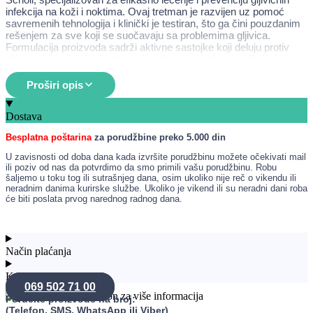
infekcija na koži i noktima. Ovaj tretman je razvijen uz pomoć
savremenih tehnologija i klinički je testiran, što ga čini pouzdanim
rešenjem za sve koji se suočavaju sa problemima gljivica.
Formulacija proizvoda sadrži aktivne sastojke koji deluju protiv
gljivica, smanjujući simptome kao što su svrab, crvenilo i
nelagodnost. Scholl je poznat po svojim visokokvalitetnim
proizvodima za negu stopala, a ovaj tretman je još jedan korak ka
Proširi opis
očuvanju zdravlja i udobnosti vaših stopala.
Dostava
Namena
Besplatna poštarina
za porudžbine preko 5.000 din
Lečenje gljivičnih infekcija na koži i noktima.
Ublažavanje simptoma kao što su svrab i crvenilo.
U zavisnosti od doba dana kada izvršite porudžbinu možete očekivati mail
Prevencija ponovnog pojavljivanja gljivičnih infekcija.
ili poziv od nas da potvrdimo da smo primili vašu porudžbinu. Robu
Poboljšanje opšteg zdravlja i izgleda stopala.
šaljemo u toku tog ili sutrašnjeg dana, osim ukoliko nije reč o vikendu ili
neradnim danima kurirske službe. Ukoliko je vikend ili su neradni dani roba
će biti poslata prvog narednog radnog dana.
Način upotrebe
Da biste postigli najbolje rezultate, preporučuje se da tretman
Način plaćanja
koristite prema uputstvima proizvođača. Prvo, temeljno operite i
osušite zahvaćeno područje. Zatim, nanesite proizvod direktno na
Konsultacije
inficirano mesto, pazeći da pokrijete sve delove koji su zahvaćeni
069 502 71 00
gljivicama. Ostavite da se osuši pre nego što obujete čarape ili
Poručite proizvode na broj:
obuću. Tretman se obično primenjuje jednom dnevno tokom
(Telefon, SMS, WhatsApp ili Viber)