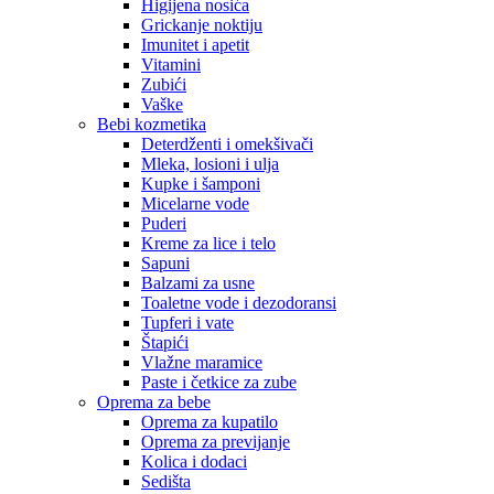
Higijena nosića
Grickanje noktiju
Imunitet i apetit
Vitamini
Zubići
Vaške
Bebi kozmetika
Deterdženti i omekšivači
Mleka, losioni i ulja
Kupke i šamponi
Micelarne vode
Puderi
Kreme za lice i telo
Sapuni
Balzami za usne
Toaletne vode i dezodoransi
Tupferi i vate
Štapići
Vlažne maramice
Paste i četkice za zube
Oprema za bebe
Oprema za kupatilo
Oprema za previjanje
Kolica i dodaci
Sedišta