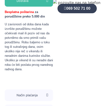
Dostava
Podrška imunološkom sistemu
069 502 71 00
Besplatna poštarina
za
Poboljšanje opšteg zdravlja
porudžbine preko 5.000 din
Održavanje normalne funkcije organizma
Prevencija nedostatka vitamina i minerala
U zavisnosti od doba dana kada
Unapređenje energije i vitalnosti
izvršite porudžbinu možete
očekivati mail ili poziv od nas da
potvrdimo da smo primili vašu
Način upotrebe
porudžbinu. Robu šaljemo u toku
tog ili sutrašnjeg dana, osim
Preporučuje se uzimanje jedne do dve bombone dnevno, u
ukoliko nije reč o vikendu ili
zavisnosti od potreba organizma i preporuka stručnjaka.
neradnim danima kurirske službe.
Ukoliko je vikend ili su neradni dani
Bombone se mogu konzumirati u bilo koje doba dana, a
roba će biti poslata prvog narednog
najbolje je uzimati ih nakon obroka kako bi se poboljšala
radnog dana.
apsorpcija nutrijenata. Uvek se pridržavajte uputstava na
pakovanju i konsultujte se sa lekarom ili farmaceutom pre
nego što započnete bilo koji dodatak ishrani, posebno ako
imate postojeće zdravstvene probleme ili uzimate druge
lekove.
Način plaćanja