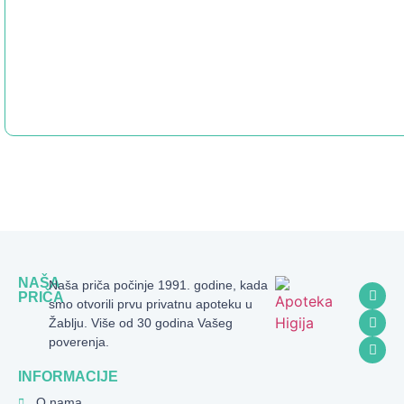
NAŠA
Naša priča počinje 1991. godine, kada
PRIČA
smo otvorili prvu privatnu apoteku u
Žablju. Više od 30 godina Vašeg
poverenja.
INFORMACIJE
O nama