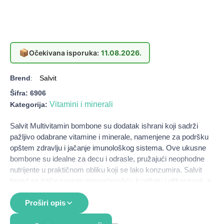
📦
Očekivana isporuka:
11.08.2026.
Brend
:
Salvit
Šifra:
6906
Vitamini i minerali
Kategorija:
Salvit Multivitamin bombone su dodatak ishrani koji sadrži
pažljivo odabrane vitamine i minerale, namenjene za podršku
opštem zdravlju i jačanje imunološkog sistema. Ove ukusne
bombone su idealne za decu i odrasle, pružajući neophodne
nutrijente u praktičnom obliku koji se lako konzumira. Salvit
brend se ističe svojom posvećenošću kvalitetu i efikasnosti, a
Multivitamin bombone su savršen izbor za sve koji žele da
unaprede svoj dnevni unos vitamina i minerala.
Proširi opis
Namena