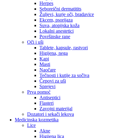
Herpes
Seboreični dermatitits
Žuljevi, kurje oči, bradavice
Ekcem, psorijaza
Suva, atopijska koža
Lokalni anestetici
Površinske rane
Oči i uši
Tablete, kapsule, rastvori
Higijena, nega
Kapi
Masti
Naočare
Tečnosti i kutije za sočiva
Čepovi za uši
Sprejevi
Prva pomoć
Antiseptici
Flasteri
Zavojni materijal
Dozatori i sekači lekova
Medicinska kozmetika
Lice
Akne
Higijena lica