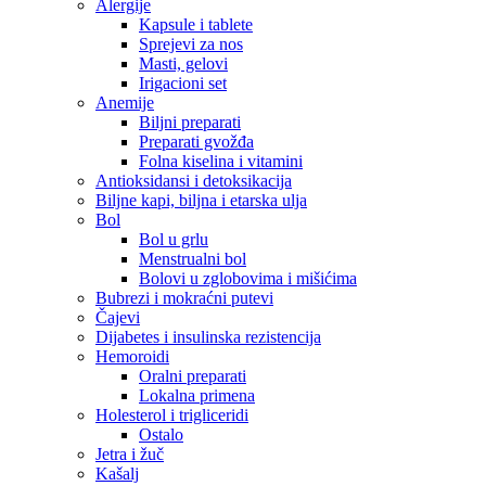
Alergije
Kapsule i tablete
Sprejevi za nos
Masti, gelovi
Irigacioni set
Anemije
Biljni preparati
Preparati gvožđa
Folna kiselina i vitamini
Antioksidansi i detoksikacija
Biljne kapi, biljna i etarska ulja
Bol
Bol u grlu
Menstrualni bol
Bolovi u zglobovima i mišićima
Bubrezi i mokraćni putevi
Čajevi
Dijabetes i insulinska rezistencija
Hemoroidi
Oralni preparati
Lokalna primena
Holesterol i trigliceridi
Ostalo
Jetra i žuč
Kašalj