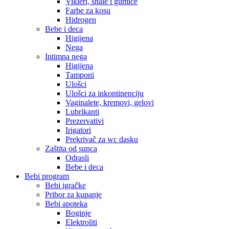
Vikleri, šnale i gumice
Farbe za kosu
Hidrogen
Bebe i deca
Higijena
Nega
Intimna nega
Higijena
Tamponi
Ulošci
Ulošci za inkontinenciju
Vaginalete, kremovi, gelovi
Lubrikanti
Prezervativi
Irigatori
Prekrivač za wc dasku
Zaštita od sunca
Odrasli
Bebe i deca
Bebi program
Bebi igračke
Pribor za kupanje
Bebi apoteka
Boginje
Elektroliti