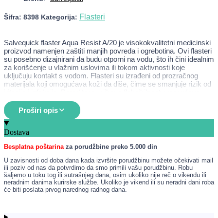
Flasteri
Šifra:
8398
Kategorija:
Salvequick flaster Aqua Resist A/20 je visokokvalitetni medicinski
proizvod namenjen zaštiti manjih povreda i ogrebotina. Ovi flasteri
su posebno dizajnirani da budu otporni na vodu, što ih čini idealnim
za korišćenje u vlažnim uslovima ili tokom aktivnosti koje
uključuju kontakt s vodom. Flasteri su izrađeni od prozračnog
materijala koji omogućava koži da diše, čime se smanjuje rizik od
iritacije i infekcija. Pored toga, njihova fleksibilnost omogućava
lako prilagođavanje različitim delovima tela, čime se obezbeđuje
udobnost prilikom nošenja.
Proširi opis
Namena
Dostava
Zaštita manjih povreda i ogrebotina.
Besplatna poštarina
za porudžbine preko 5.000 din
Idealni za korišćenje u vlažnim uslovima.
Prikladni za sportiste i aktivne osobe.
U zavisnosti od doba dana kada izvršite porudžbinu možete očekivati mail
Održavanje suve i čiste površine rane.
ili poziv od nas da potvrdimo da smo primili vašu porudžbinu. Robu
Prevencija infekcija i iritacija.
šaljemo u toku tog ili sutrašnjeg dana, osim ukoliko nije reč o vikendu ili
neradnim danima kurirske službe. Ukoliko je vikend ili su neradni dani roba
će biti poslata prvog narednog radnog dana.
Način upotrebe