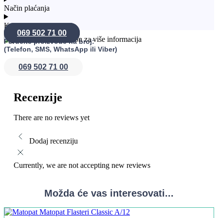
Pre upotrebe, potrebno je očistiti i osušiti područje oko povrede.
Način plaćanja
Zatim, pažljivo uklonite flaster iz pakovanja, pazeći da ne
dodirujete lepljivu stranu. Postavite flaster direktno na povredu,
Konsultacije
pritiskajući ga lagano kako biste osigurali dobru prionljivost. Flaster
069 502 71 00
treba menjati svakodnevno ili prema potrebi, posebno ako se vlaži
Poručite proizvode na broj:
ili ako se odvoji od kože. Nakon što se rana zaceli, flaster se
(Telefon, SMS, WhatsApp ili Viber)
može ukloniti, a koža će ostati zaštićena tokom procesa
ozdravljenja.
069 502 71 00
Recenzije
There are no reviews yet
Dodaj recenziju
Currently, we are not accepting new reviews
Možda će vas interesovati...