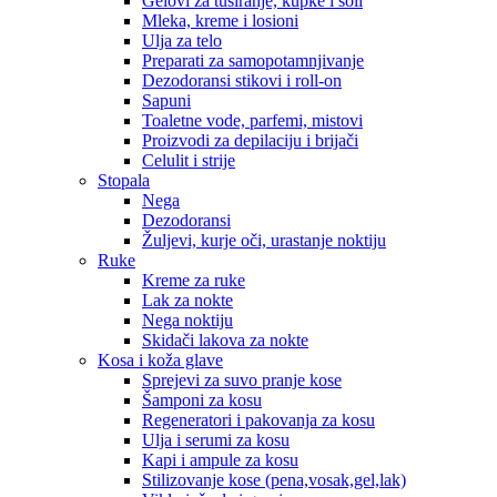
Gelovi za tuširanje, kupke i soli
Mleka, kreme i losioni
Ulja za telo
Preparati za samopotamnjivanje
Dezodoransi stikovi i roll-on
Sapuni
Toaletne vode, parfemi, mistovi
Proizvodi za depilaciju i brijači
Celulit i strije
Stopala
Nega
Dezodoransi
Žuljevi, kurje oči, urastanje noktiju
Ruke
Kreme za ruke
Lak za nokte
Nega noktiju
Skidači lakova za nokte
Kosa i koža glave
Sprejevi za suvo pranje kose
Šamponi za kosu
Regeneratori i pakovanja za kosu
Ulja i serumi za kosu
Kapi i ampule za kosu
Stilizovanje kose (pena,vosak,gel,lak)