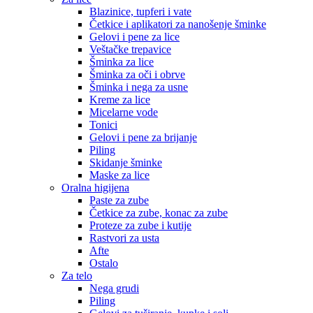
Blazinice, tupferi i vate
Četkice i aplikatori za nanošenje šminke
Gelovi i pene za lice
Veštačke trepavice
Šminka za lice
Šminka za oči i obrve
Šminka i nega za usne
Kreme za lice
Micelarne vode
Tonici
Gelovi i pene za brijanje
Piling
Skidanje šminke
Maske za lice
Oralna higijena
Paste za zube
Četkice za zube, konac za zube
Proteze za zube i kutije
Rastvori za usta
Afte
Ostalo
Za telo
Nega grudi
Piling