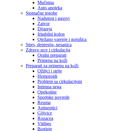
Mučnina
Auto apoteka
Stomačne tegobe
Nadutost i gasovi
Zatvor
Dijareja
Iritabilni kolon
Otežano varenje i gorušica
Stres, depresija, nesanica
Zdravo srce i cirkulacija
Oralni preparati
Primena na koži
Preparati za primenu na koži
Ožiljci i strije
Hemoroidi
Problem sa cirkulacijom
Intimna nega
Opekotine
Sportske povrede
Reuma
Antiseptici
Gljivice
Rozacea
Vitiligo
Boginje