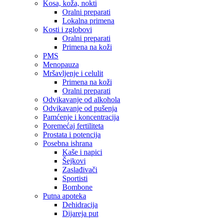
Kosa, koža, nokti
Oralni preparati
Lokalna primena
Kosti i zglobovi
Oralni preparati
Primena na koži
PMS
Menopauza
Mršavljenje i celulit
Primena na koži
Oralni preparati
Odvikavanje od alkohola
Odvikavanje od pušenja
Pamćenje i koncentracija
Poremećaj fertiliteta
Prostata i potencija
Posebna ishrana
Kaše i napici
Šejkovi
Zaslađivači
Sportisti
Bombone
Putna apoteka
Dehidracija
Dijareja put