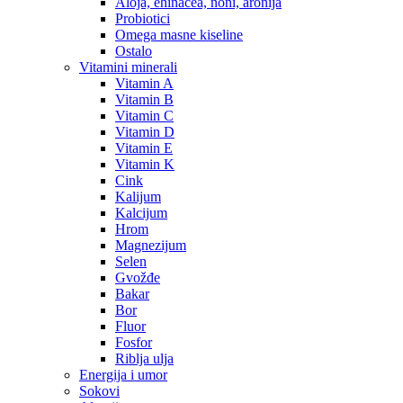
Aloja, ehinacea, noni, aronija
Probiotici
Omega masne kiseline
Ostalo
Vitamini minerali
Vitamin A
Vitamin B
Vitamin C
Vitamin D
Vitamin E
Vitamin K
Cink
Kalijum
Kalcijum
Hrom
Magnezijum
Selen
Gvožđe
Bakar
Bor
Fluor
Fosfor
Riblja ulja
Energija i umor
Sokovi