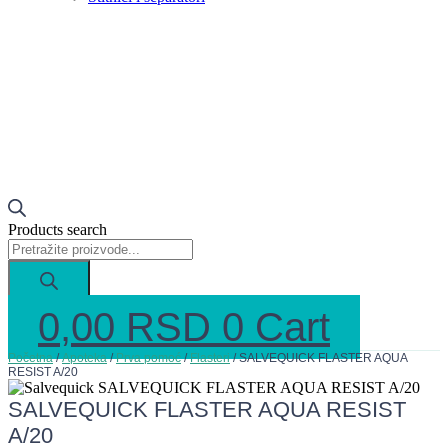
Products search
0,00
RSD
0
Cart
Početna
/
Apoteka
/
Prva pomoć
/
Flasteri
/ SALVEQUICK FLASTER AQUA
RESIST A/20
SALVEQUICK FLASTER AQUA RESIST
A/20