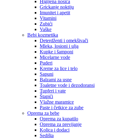
Higijena nosića
Grickanje noktiju
Imunitet i apetit
Vitamini
Zubići
Vaške
Bebi kozmetika
Deterdženti i omekšivači
Mleka, losioni i ulja
Kupke i šamponi
Micelarne vode
Puderi
Kreme za lice i telo
Sapuni
Balzami za usne
Toaletne vode i dezodoransi
Tupferi i vate
Štapići
Vlažne maramice
Paste i četkice za zube
Oprema za bebe
Oprema za kupatilo
Oprema za previjanje
Kolica i dodaci
Sedišta