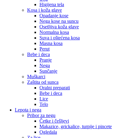
Higijena tela
Kosa i koža glave
Opadanje kose
Nega kose na suncu
Osetljiva koža glave
Normalna kosa
Suva i oštećena kosa
Masna kosa
Perut
Bebe i deca
Pranje
Nega
Sunčanje
Muškarci
Zaštita od sunca
Oralni preparati
Bebe i deca
Lice
Telo
Lepota i nega
Pribor za negu
Četke i češljevi
Makazice, grickalice, turpije i pincete
Ogledala
Za lice