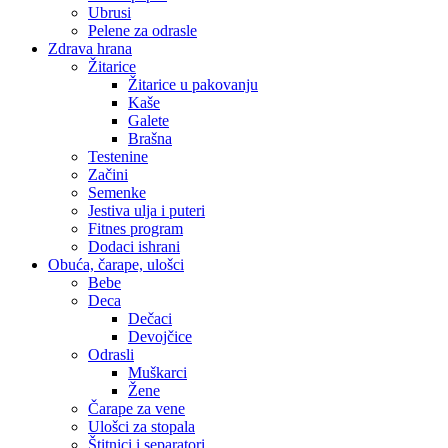
Ubrusi
Pelene za odrasle
Zdrava hrana
Žitarice
Žitarice u pakovanju
Kaše
Galete
Brašna
Testenine
Začini
Semenke
Jestiva ulja i puteri
Fitnes program
Dodaci ishrani
Obuća, čarape, ulošci
Bebe
Deca
Dečaci
Devojčice
Odrasli
Muškarci
Žene
Čarape za vene
Ulošci za stopala
Štitnici i separatori