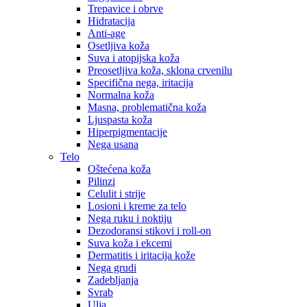
Trepavice i obrve
Hidratacija
Anti-age
Osetljiva koža
Suva i atopijska koža
Preosetljiva koža, sklona crvenilu
Specifična nega, iritacija
Normalna koža
Masna, problematična koža
Ljuspasta koža
Hiperpigmentacije
Nega usana
Telo
Oštećena koža
Pilinzi
Celulit i strije
Losioni i kreme za telo
Nega ruku i noktiju
Dezodoransi stikovi i roll-on
Suva koža i ekcemi
Dermatitis i iritacija kože
Nega grudi
Zadebljanja
Svrab
Ulja