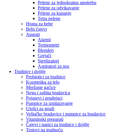
Pelene za jednokratnu upotrebu
Pelene za odvikavanje
Pelene za kupanje
Tetra pelene
Hrana za bebe
Bebi čajevi
Aparati
Alarmi
Termometri
Blenderi
Grejači
Sterilizatori
Aspiratori za nos
Trudnice i dojilje
Probiotici za trudnice
Kozmetika za telo
Mrežaste gaćice
Nega i zaštita bradavica
Pojasevi i grudnjaci
Pumpice za izmlazavanje
Ulošci za grudi
Veštačke bradavice i pumpice za bradavice
Vitaminski preparati
Čajevi i napici za trudnice i dojilje
Testovi na trudnoću