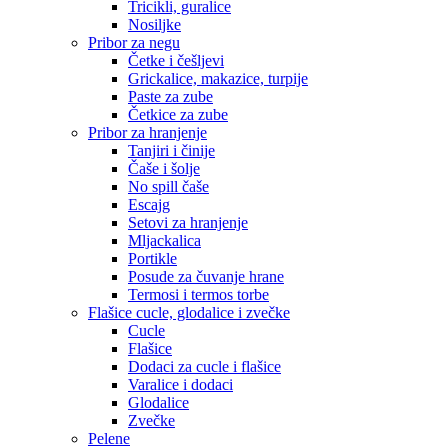
Tricikli, guralice
Nosiljke
Pribor za negu
Četke i češljevi
Grickalice, makazice, turpije
Paste za zube
Četkice za zube
Pribor za hranjenje
Tanjiri i činije
Čaše i šolje
No spill čaše
Escajg
Setovi za hranjenje
Mljackalica
Portikle
Posude za čuvanje hrane
Termosi i termos torbe
Flašice cucle, glodalice i zvečke
Cucle
Flašice
Dodaci za cucle i flašice
Varalice i dodaci
Glodalice
Zvečke
Pelene