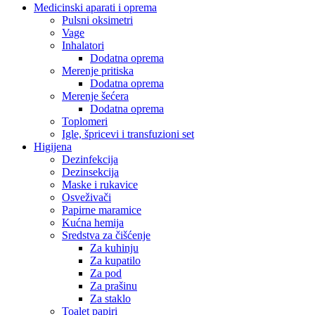
Medicinski aparati i oprema
Pulsni oksimetri
Vage
Inhalatori
Dodatna oprema
Merenje pritiska
Dodatna oprema
Merenje šećera
Dodatna oprema
Toplomeri
Igle, špricevi i transfuzioni set
Higijena
Dezinfekcija
Dezinsekcija
Maske i rukavice
Osveživači
Papirne maramice
Kućna hemija
Sredstva za čišćenje
Za kuhinju
Za kupatilo
Za pod
Za prašinu
Za staklo
Toalet papiri