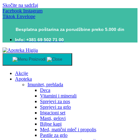
Skočite na sadržaj
Facebook
Instagram
Tiktok
Envelope
Besplatna poštarina za porudžbine preko 5.000 din
Info: +381 69 502 71 00
Proizvodi
Akcije
Apoteka
Imunitet, prehlada
Deca
Vitamini i minerali
Sprejevi za nos
Sprejevi za grlo
Irigacioni set
Masti, gelovi
Biljne kapi
Med, matični mleč i propolis
Pastile za grlo