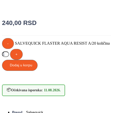
240,00
RSD
SALVEQUICK FLASTER AQUA RESIST A/20 količina
-
+
Dodaj u korpu
📦
Očekivana isporuka:
11.08.2026.
Brend
:
Salvequick