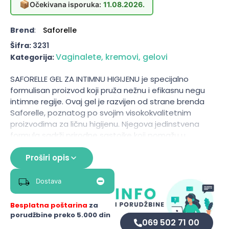
📦
Očekivana isporuka:
11.08.2026.
Brend
:
Saforelle
Šifra:
3231
Vaginalete, kremovi, gelovi
Kategorija:
SAFORELLE GEL ZA INTIMNU HIGIJENU je specijalno
formulisan proizvod koji pruža nežnu i efikasnu negu
intimne regije. Ovaj gel je razvijen od strane brenda
Saforelle, poznatog po svojim visokokvalitetnim
proizvodima za ličnu higijenu. Njegova jedinstvena
formula sadrži prirodne sastojke koji pomažu u
održavanju ravnoteže pH vrednosti, čime se smanjuje
rizik od iritacija i nelagodnosti. Gel je dermatološki
Proširi opis
testiran i pogodan je za sve tipove kože, uključujući i
osetljivu kožu. Pored toga, Saforelle gel ne sadrži
Dostava
sapune, parabene i veštačke mirise, što ga čini
idealnim izborom za svakodnevnu upotrebu.
Besplatna poštarina
za
porudžbine preko 5.000 din
Namena:
069 502 71 00