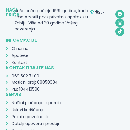
NAŠA
Naša priča počinje 1991. godine, kada
PRIČA
smo otvorili prvu privatnu apoteku u
Žablju. Više od 30 godina Vašeg
poverenja.
INFORMACIJE
O nama
Apoteke
Kontakt
KONTAKTIRAJTE NAS
069 502 71 00
Matični broj: 08858934
PIB: 104413596
SERVIS
Načini plaćanja i isporuka
Uslovi korišćenja
Politika privatnosti
Detalji ugovora i prodaji