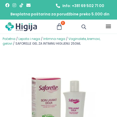
Info: +381 69 502 71 00
Besplatna poštarina za porudžbine preko 5.000 din
0
Početna
/
Lepota i nega
/
Intimna nega
/
Vaginalete, kremovi,
gelovi
/ SAFORELLE GEL ZA INTIMNU HIGIJENU 250ML