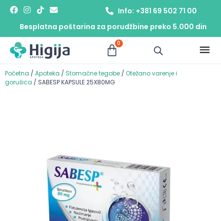
Info: +381 69 502 71 00
Besplatna poštarina za porudžbine preko 5.000 din
0
Početna
/
Apoteka
/
Stomačne tegobe
/
Otežano varenje i
gorušica
/ SABESP KAPSULE 25X80MG