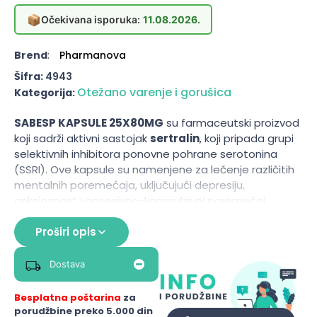
📦
Očekivana isporuka:
11.08.2026.
Brend
:
Pharmanova
Šifra:
4943
Otežano varenje i gorušica
Kategorija:
SABESP KAPSULE 25X80MG
su farmaceutski proizvod
koji sadrži aktivni sastojak
sertralin
, koji pripada grupi
selektivnih inhibitora ponovne pohrane serotonina
(SSRI). Ove kapsule su namenjene za lečenje različitih
mentalnih poremećaja, uključujući depresiju,
anksioznost i opsesivno-kompulzivni poremećaj.
SABESP se koristi za regulisanje nivoa serotonina u
mozgu, što može pomoći u poboljšanju raspoloženja i
Proširi opis
smanjenju simptoma anksioznosti. Proizvod dolazi u
pakovanju od 25 kapsula, svaka sa sadržajem od 80
Dostava
mg aktivne supstance, što omogućava precizno
doziranje i jednostavnu primenu.
Besplatna poštarina
za
porudžbine preko 5.000 din