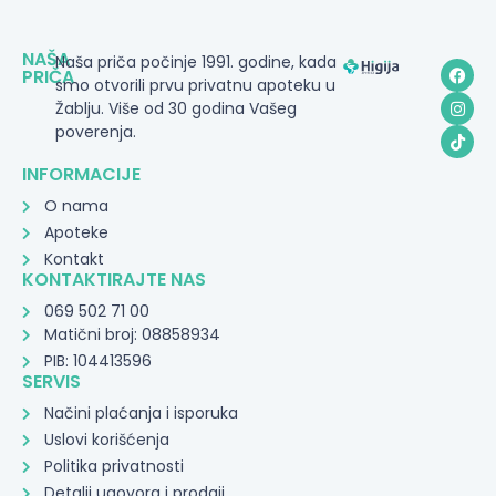
NAŠA
Naša priča počinje 1991. godine, kada
PRIČA
smo otvorili prvu privatnu apoteku u
Žablju. Više od 30 godina Vašeg
poverenja.
INFORMACIJE
O nama
Apoteke
Kontakt
KONTAKTIRAJTE NAS
069 502 71 00
Matični broj: 08858934
PIB: 104413596
SERVIS
Načini plaćanja i isporuka
Uslovi korišćenja
Politika privatnosti
Detalji ugovora i prodaji