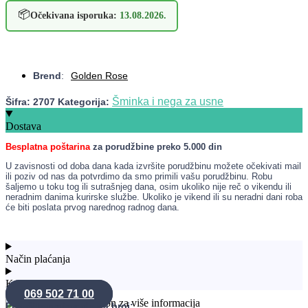
📦
Očekivana isporuka:
13.08.2026.
Brend
:
Golden Rose
Šminka i nega za usne
Šifra:
2707
Kategorija:
Dostava
Besplatna poštarina
za porudžbine preko 5.000 din
U zavisnosti od doba dana kada izvršite porudžbinu možete očekivati mail
ili poziv od nas da potvrdimo da smo primili vašu porudžbinu. Robu
šaljemo u toku tog ili sutrašnjeg dana, osim ukoliko nije reč o vikendu ili
neradnim danima kurirske službe. Ukoliko je vikend ili su neradni dani roba
će biti poslata prvog narednog radnog dana.
Način plaćanja
Konsultacije
069 502 71 00
Poručite proizvode na broj: