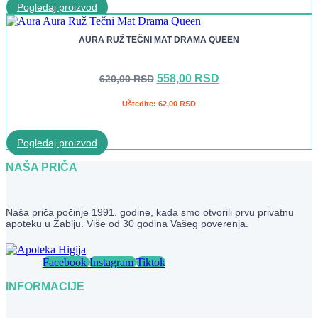
Pogledaj proizvod
AURA RUŽ TEČNI MAT DRAMA QUEEN
Originalna
Trenutna
558,00
RSD
620,00
RSD
cena
cena
je
je:
Uštedite:
62,00
RSD
bila:
558,00 RSD.
620,00 RSD.
Pogledaj proizvod
NAŠA PRIČA
Naša priča počinje 1991. godine, kada smo otvorili prvu privatnu
apoteku u Žablju. Više od 30 godina Vašeg poverenja.
Facebook
Instagram
Tiktok
INFORMACIJE