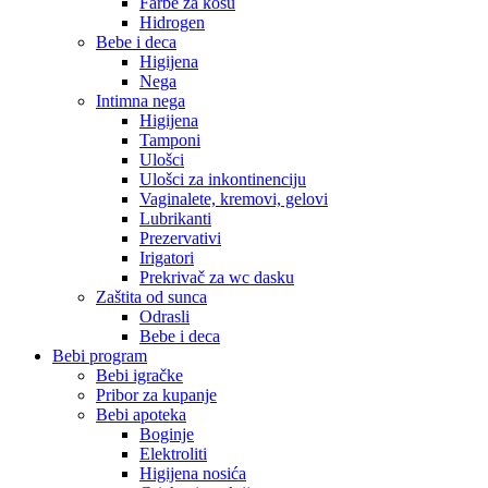
Farbe za kosu
Hidrogen
Bebe i deca
Higijena
Nega
Intimna nega
Higijena
Tamponi
Ulošci
Ulošci za inkontinenciju
Vaginalete, kremovi, gelovi
Lubrikanti
Prezervativi
Irigatori
Prekrivač za wc dasku
Zaštita od sunca
Odrasli
Bebe i deca
Bebi program
Bebi igračke
Pribor za kupanje
Bebi apoteka
Boginje
Elektroliti
Higijena nosića