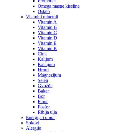
Probiotici
Omega masne kiseline
Ostalo
Vitamini minerali
Vitamin A
Vitamin B
Vitamin C
Vitamin D
Vitamin E
Vitamin K
Cink
Kalijum
Kalcijum
Hrom
Magnezijum
Selen
Gvožđe
Bakar
Bor
Fluor
Fosfor
Riblja ulja
Energija i umor
Sokovi
Alergije