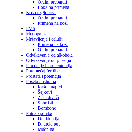
Oralni preparati
Lokalna primena
Kosti i zglobovi
Oralni preparati
Primena na koži
PMS
Menopauza
Mršavljenje i celulit
Primena na koži
Oralni preparati
Odvikavanje od alkohola
Odvikavanje od pušenja
Pamćenje i koncentracija
Poremećaj fertiliteta
Prostata i potencija
Posebna ishrana
Kaše i napici
Šejkovi
Zaslađivači
Sportisti
Bombone
Putna apoteka
Dehidracija
Dijareja put
Mučnina