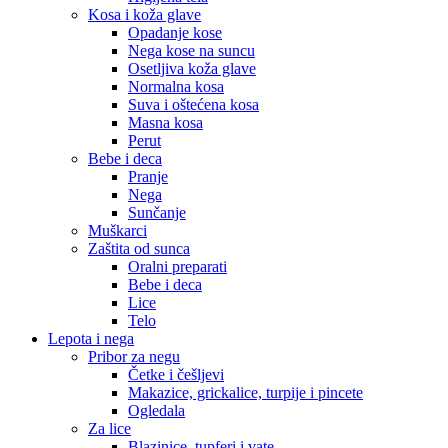
Kosa i koža glave
Opadanje kose
Nega kose na suncu
Osetljiva koža glave
Normalna kosa
Suva i oštećena kosa
Masna kosa
Perut
Bebe i deca
Pranje
Nega
Sunčanje
Muškarci
Zaštita od sunca
Oralni preparati
Bebe i deca
Lice
Telo
Lepota i nega
Pribor za negu
Četke i češljevi
Makazice, grickalice, turpije i pincete
Ogledala
Za lice
Blazinice, tupferi i vate