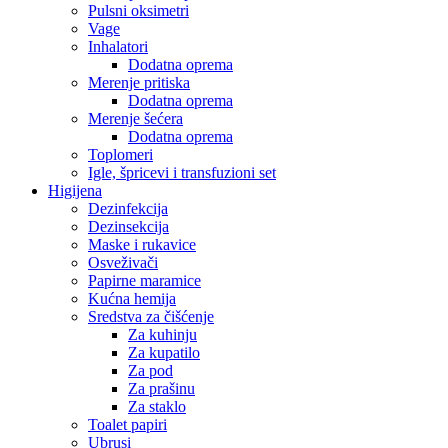
Pulsni oksimetri
Vage
Inhalatori
Dodatna oprema
Merenje pritiska
Dodatna oprema
Merenje šećera
Dodatna oprema
Toplomeri
Igle, špricevi i transfuzioni set
Higijena
Dezinfekcija
Dezinsekcija
Maske i rukavice
Osveživači
Papirne maramice
Kućna hemija
Sredstva za čišćenje
Za kuhinju
Za kupatilo
Za pod
Za prašinu
Za staklo
Toalet papiri
Ubrusi