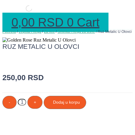
0,00
RSD
0
Cart
Početna
/
Lepota i nega
/
Za lice
/
Šminka i nega za usne
/ Ruz Metalic U Olovci
RUZ METALIC U OLOVCI
250,00
RSD
Ruz
-
+
Dodaj u korpu
Metalic
U
Olovci
količina