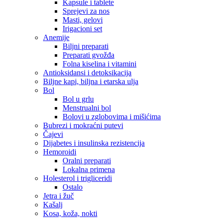
Kapsule i tablete
Sprejevi za nos
Masti, gelovi
Irigacioni set
Anemije
Biljni preparati
Preparati gvožđa
Folna kiselina i vitamini
Antioksidansi i detoksikacija
Biljne kapi, biljna i etarska ulja
Bol
Bol u grlu
Menstrualni bol
Bolovi u zglobovima i mišićima
Bubrezi i mokraćni putevi
Čajevi
Dijabetes i insulinska rezistencija
Hemoroidi
Oralni preparati
Lokalna primena
Holesterol i trigliceridi
Ostalo
Jetra i žuč
Kašalj
Kosa, koža, nokti