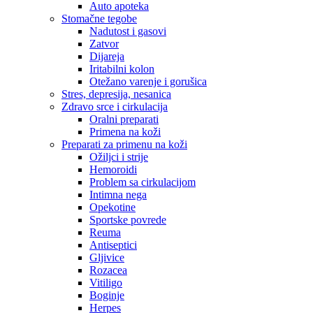
Auto apoteka
Stomačne tegobe
Nadutost i gasovi
Zatvor
Dijareja
Iritabilni kolon
Otežano varenje i gorušica
Stres, depresija, nesanica
Zdravo srce i cirkulacija
Oralni preparati
Primena na koži
Preparati za primenu na koži
Ožiljci i strije
Hemoroidi
Problem sa cirkulacijom
Intimna nega
Opekotine
Sportske povrede
Reuma
Antiseptici
Gljivice
Rozacea
Vitiligo
Boginje
Herpes