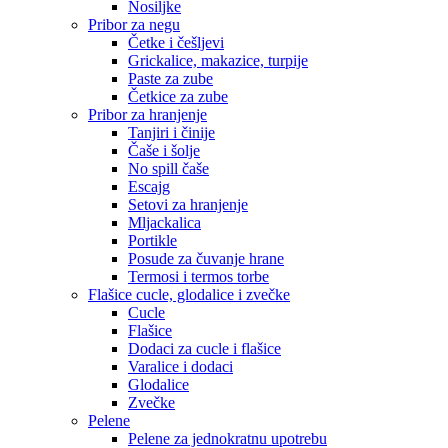
Nosiljke
Pribor za negu
Četke i češljevi
Grickalice, makazice, turpije
Paste za zube
Četkice za zube
Pribor za hranjenje
Tanjiri i činije
Čaše i šolje
No spill čaše
Escajg
Setovi za hranjenje
Mljackalica
Portikle
Posude za čuvanje hrane
Termosi i termos torbe
Flašice cucle, glodalice i zvečke
Cucle
Flašice
Dodaci za cucle i flašice
Varalice i dodaci
Glodalice
Zvečke
Pelene
Pelene za jednokratnu upotrebu