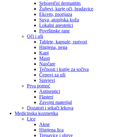
Seboreični dermatitits
Žuljevi, kurje oči, bradavice
Ekcem, psorijaza
Suva, atopijska koža
Lokalni anestetici
Površinske rane
Oči i uši
Tablete, kapsule, rastvori
Higijena, nega
Kapi
Masti
Naočare
Tečnosti i kutije za sočiva
Čepovi za uši
Sprejevi
Prva pomoć
Antiseptici
Flasteri
Zavojni materijal
Dozatori i sekači lekova
Medicinska kozmetika
Lice
Akne
Higijena lica
Trepavice i obrve