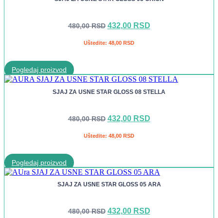
Originalna
Trenutna
432,00
RSD
480,00
RSD
cena
cena
je
je:
Uštedite:
48,00
RSD
bila:
432,00 RSD.
480,00 RSD.
Pogledaj proizvod
SJAJ ZA USNE STAR GLOSS 08 STELLA
Originalna
Trenutna
432,00
RSD
480,00
RSD
cena
cena
je
je:
Uštedite:
48,00
RSD
bila:
432,00 RSD.
480,00 RSD.
Pogledaj proizvod
SJAJ ZA USNE STAR GLOSS 05 ARA
Originalna
Trenutna
432,00
RSD
480,00
RSD