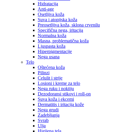
Hidratacija
Anti-age
Osetljiva koža
Suva i atopijska koža
Preosetljiva koža, sklona crvenilu
Specifična nega, iritacija
Normalna koža
Masna, problematična koža
Ljuspasta koža
Hiperpigmentacije
Nega usana
Telo
Oštećena koža
Pilinzi
Celulit i strije
Losioni i kreme za telo
Nega ruku i noktiju
Dezodoransi stikovi i roll-on
Suva koža i ekcemi
Dermatitis i iritacija kože
Nega grudi
Zadebljanja
Svrab
Ulja
Higijena tela