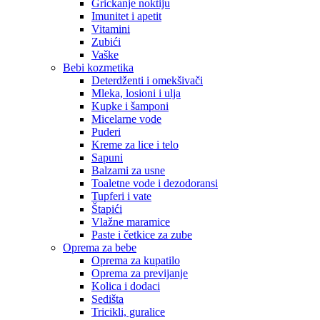
Grickanje noktiju
Imunitet i apetit
Vitamini
Zubići
Vaške
Bebi kozmetika
Deterdženti i omekšivači
Mleka, losioni i ulja
Kupke i šamponi
Micelarne vode
Puderi
Kreme za lice i telo
Sapuni
Balzami za usne
Toaletne vode i dezodoransi
Tupferi i vate
Štapići
Vlažne maramice
Paste i četkice za zube
Oprema za bebe
Oprema za kupatilo
Oprema za previjanje
Kolica i dodaci
Sedišta
Tricikli, guralice