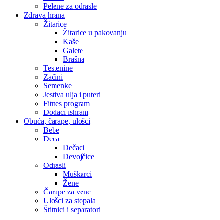
Pelene za odrasle
Zdrava hrana
Žitarice
Žitarice u pakovanju
Kaše
Galete
Brašna
Testenine
Začini
Semenke
Jestiva ulja i puteri
Fitnes program
Dodaci ishrani
Obuća, čarape, ulošci
Bebe
Deca
Dečaci
Devojčice
Odrasli
Muškarci
Žene
Čarape za vene
Ulošci za stopala
Štitnici i separatori