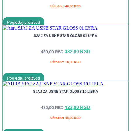
cena
cena
je
je:
Uštedite:
48,00
RSD
bila:
432,00 RSD.
480,00 RSD.
Pogledaj proizvod
SJAJ ZA USNE STAR GLOSS 01 LYRA
Originalna
Trenutna
432,00
RSD
450,00
RSD
cena
cena
je
je:
Uštedite:
18,00
RSD
bila:
432,00 RSD.
450,00 RSD.
Pogledaj proizvod
SJAJ ZA USNE STAR GLOSS 10 LIBRA
Originalna
Trenutna
432,00
RSD
480,00
RSD
cena
cena
je
je:
Uštedite:
48,00
RSD
bila:
432,00 RSD.
480,00 RSD.