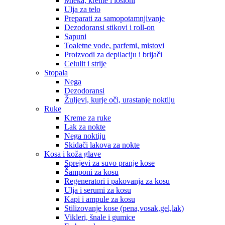
Mleka, kreme i losioni
Ulja za telo
Preparati za samopotamnjivanje
Dezodoransi stikovi i roll-on
Sapuni
Toaletne vode, parfemi, mistovi
Proizvodi za depilaciju i brijači
Celulit i strije
Stopala
Nega
Dezodoransi
Žuljevi, kurje oči, urastanje noktiju
Ruke
Kreme za ruke
Lak za nokte
Nega noktiju
Skidači lakova za nokte
Kosa i koža glave
Sprejevi za suvo pranje kose
Šamponi za kosu
Regeneratori i pakovanja za kosu
Ulja i serumi za kosu
Kapi i ampule za kosu
Stilizovanje kose (pena,vosak,gel,lak)
Vikleri, šnale i gumice