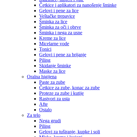
Četkice i aplikatori za nanošenje šminke
Gelovi i pene za lice
Veštačke trepavice
Šminka za lice
Šminka za oči i obrve
Šminka i nega za usne
Kreme za lice
Micelarne vode
Tonici
Gelovi i pene za brijanje
Piling
Skidanje šminke
Maske za lice
Oralna higijena
Paste za zube
Četkice za zube, konac za zube
Proteze za zube i kutije
Rastvori za usta
Afte
Ostalo
Za telo
Nega grudi
Piling
Gelovi za tuširanje, kupke i soli