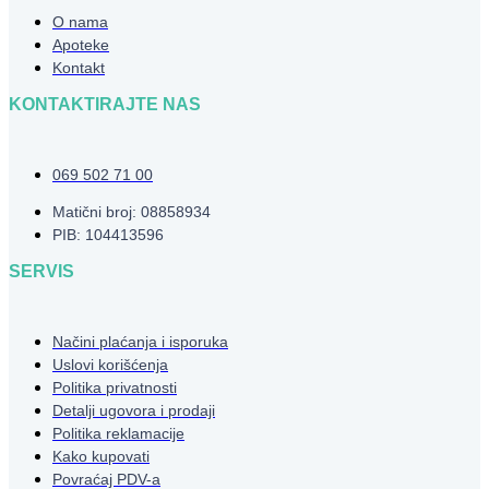
O nama
Apoteke
Kontakt
KONTAKTIRAJTE NAS
069 502 71 00
Matični broj: 08858934
PIB: 104413596
SERVIS
Načini plaćanja i isporuka
Uslovi korišćenja
Politika privatnosti
Detalji ugovora i prodaji
Politika reklamacije
Kako kupovati
Povraćaj PDV-a