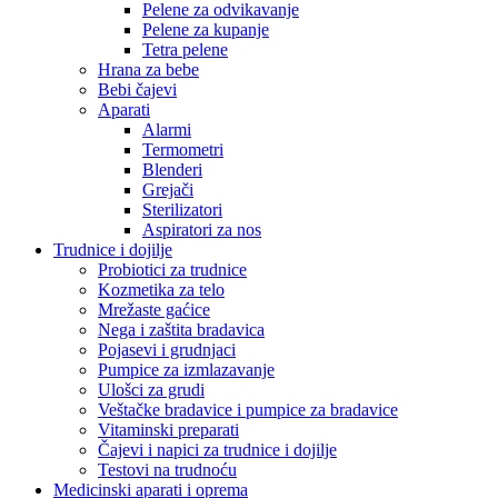
Pelene za odvikavanje
Pelene za kupanje
Tetra pelene
Hrana za bebe
Bebi čajevi
Aparati
Alarmi
Termometri
Blenderi
Grejači
Sterilizatori
Aspiratori za nos
Trudnice i dojilje
Probiotici za trudnice
Kozmetika za telo
Mrežaste gaćice
Nega i zaštita bradavica
Pojasevi i grudnjaci
Pumpice za izmlazavanje
Ulošci za grudi
Veštačke bradavice i pumpice za bradavice
Vitaminski preparati
Čajevi i napici za trudnice i dojilje
Testovi na trudnoću
Medicinski aparati i oprema