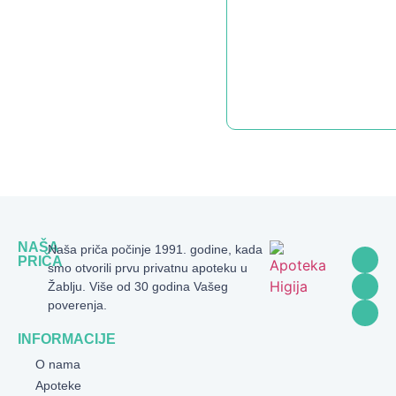
NAŠA
Naša priča počinje 1991. godine, kada
PRIČA
smo otvorili prvu privatnu apoteku u
Žablju. Više od 30 godina Vašeg
poverenja.
INFORMACIJE
O nama
Apoteke