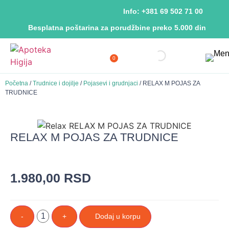
Info: +381 69 502 71 00
Besplatna poštarina za porudžbine preko 5.000 din
0
Početna
/
Trudnice i dojilje
/
Pojasevi i grudnjaci
/ RELAX M POJAS ZA
TRUDNICE
RELAX M POJAS ZA TRUDNICE
1.980,00
RSD
-
+
Dodaj u korpu