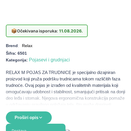
📦
Očekivana isporuka:
11.08.2026.
Brend
:
Relax
Šifra:
6501
Pojasevi i grudnjaci
Kategorija:
RELAX M POJAS ZA TRUDNICE je specijalno dizajniran
proizvod koji pruža podršku trudnicama tokom različitih faza
trudnoće. Ovaj pojas je izrađen od kvalitetnih materijala koji
omogućavaju udobnost i stabilnost, smanjujući pritisak na donji
deo leđa i stomak. Njegova ergonomična konstrukcija pomaže
u održavanju pravilnog položaja tela, što može doprineti
smanjenju nelagodnosti i bolova koji se često javljaju tokom
trudnoće. Pojas je prilagodljiv i može se lako nositi ispod ili
Proširi opis
iznad odeće, što ga čini praktičnim rešenjem za svaku
trudnicu.
Dostava