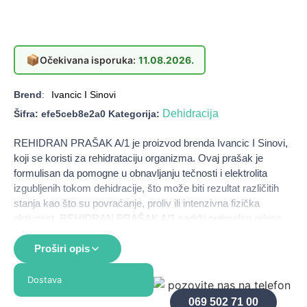
📦
Očekivana isporuka:
11.08.2026.
Brend
:
Ivancic I Sinovi
Dehidracija
Šifra:
efe5ceb8e2a0
Kategorija:
REHIDRAN PRAŠAK A/1 je proizvod brenda Ivancic I Sinovi,
koji se koristi za rehidrataciju organizma. Ovaj prašak je
formulisan da pomogne u obnavljanju tečnosti i elektrolita
izgubljenih tokom dehidracije, što može biti rezultat različitih
stanja kao što su povraćanje, proliv ili intenzivna fizička
aktivnost. REHIDRAN PRAŠAK A/1 sadrži optimalan odnos
elektrolita i šećera, što ga čini efikasnim rešenjem za brzo
vraćanje ravnoteže tečnosti u organizmu. Proizvod je
Proširi opis
jednostavan za upotrebu i može se primeniti u različitim
situacijama, čime se obezbeđuje brza i efikasna rehidracija.
Dostava
069 502 71 00
Namena