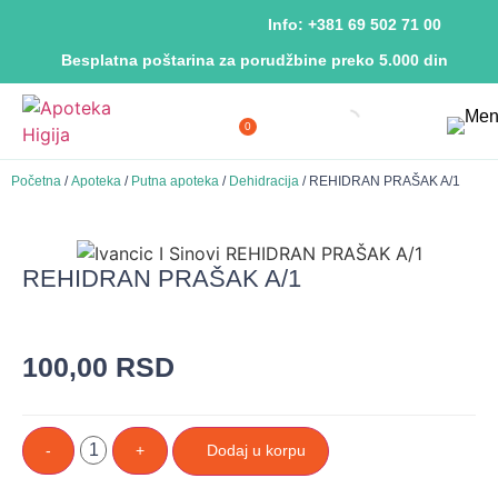
Info: +381 69 502 71 00
Besplatna poštarina za porudžbine preko 5.000 din
0
Početna
/
Apoteka
/
Putna apoteka
/
Dehidracija
/ REHIDRAN PRAŠAK A/1
REHIDRAN PRAŠAK A/1
100,00
RSD
-
+
Dodaj u korpu