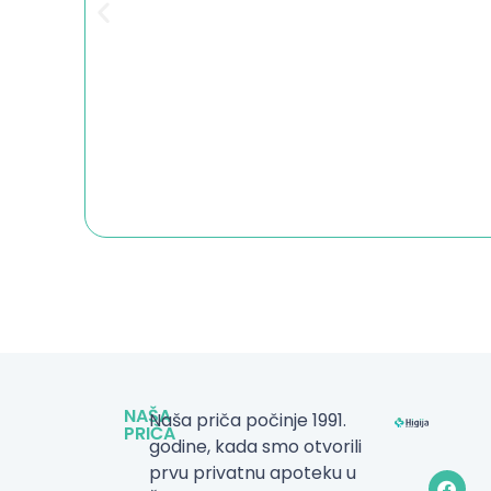
NAŠA
Naša priča počinje 1991.
PRIČA
godine, kada smo otvorili
prvu privatnu apoteku u