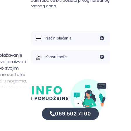
dani roba će biti poslata prvog narednog
radnog dana.
Način plaćanja
ublažavanje
Konsultacije
aj proizvod
po svojim
vne sastojke
ti u nogama,
nata. Njegova
i praktičnim
069 502 71 00