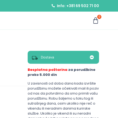
Info: +381 69 502 71 00
0
Dostava
Besplatna poštarina
za porudžbine
preko 5.000 din
U zavisnosti od doba dana kada izvršite
porudžbinu možete očekivati mail ili poziv
od nas da potvrdimo da smo primili vašu
porudžbinu. Robu šaljemo u toku tog ili
sutrašnjeg dana, osim ukoliko nije reč o
vikendu ili neradnim danima kurirske
službe. Ukoliko je vikend ili su neradni