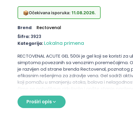
📦
Očekivana isporuka:
11.08.2026.
Brend
:
Rectovenal
Šifra:
3923
Lokalna primena
Kategorija:
RECTOVENAL ACUTE GEL 50Gi je gel koji se koristi za 
simptoma povezanih sa venoznim poremećajima. Ov
je razvijen od strane brenda Rectovenal, poznatog 
efikasnim rešenjima za zdravlje vena. Gel sadrži akti
koji pomažu u smanjenju otoka, bolova i nelagodnos
čime se poboljšava cirkulacija i opšte stanje pacije
lagana tekstura omogućava brzo upijanje, što ga čin
za svakodnevnu upotrebu.
Proširi opis
Namena
Ublažavanje simptoma venoznih poremećaja
Smanjenje otoka i bolova u nogama