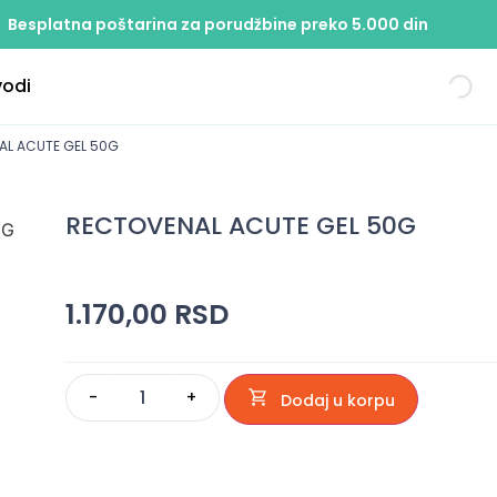
Besplatna poštarina za porudžbine preko 5.000 din
vodi
AL ACUTE GEL 50G
RECTOVENAL ACUTE GEL 50G
1.170,00
RSD
-
+
Dodaj u korpu