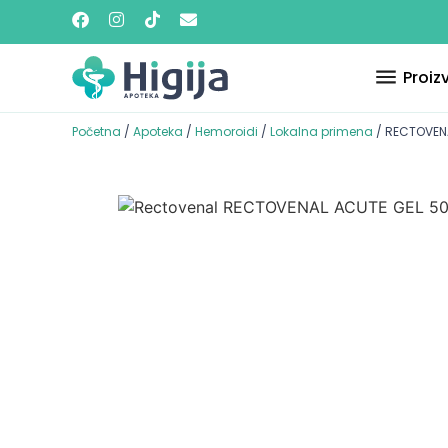
Proiz
Početna
/
Apoteka
/
Hemoroidi
/
Lokalna primena
/ RECTOVEN