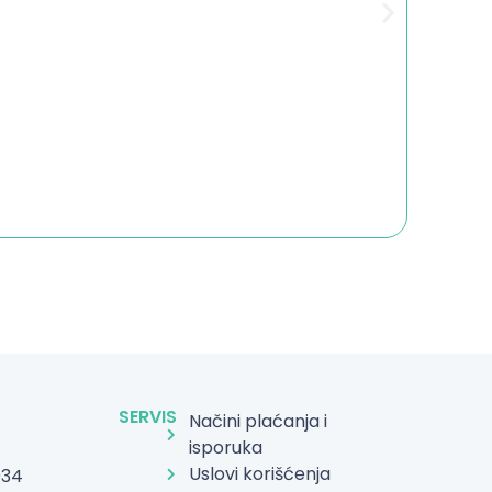
SERVIS
Načini plaćanja i
isporuka
Uslovi korišćenja
934