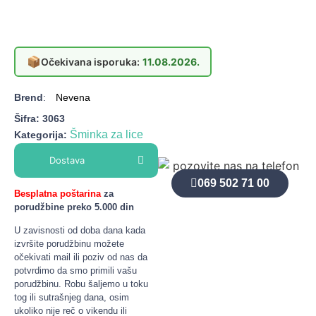
📦
Očekivana isporuka:
11.08.2026.
Brend
:
Nevena
Šifra:
3063
Šminka za lice
Kategorija:
Dostava
069 502 71 00
Besplatna poštarina
za
porudžbine preko 5.000 din
U zavisnosti od doba dana kada
izvršite porudžbinu možete
očekivati mail ili poziv od nas da
potvrdimo da smo primili vašu
porudžbinu. Robu šaljemo u toku
tog ili sutrašnjeg dana, osim
ukoliko nije reč o vikendu ili