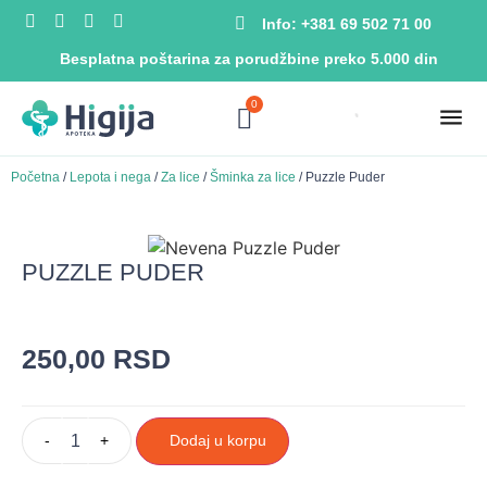
Info: +381 69 502 71 00
Besplatna poštarina za porudžbine preko 5.000 din
0
Početna
/
Lepota i nega
/
Za lice
/
Šminka za lice
/ Puzzle Puder
PUZZLE PUDER
250,00
RSD
-
+
Dodaj u korpu