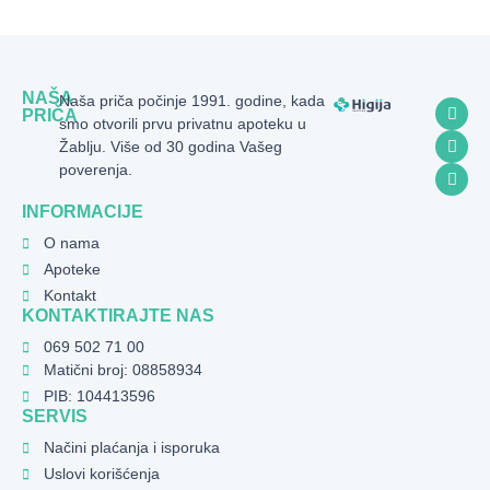
NAŠA
Naša priča počinje 1991. godine, kada
PRIČA
smo otvorili prvu privatnu apoteku u
Žablju. Više od 30 godina Vašeg
poverenja.
INFORMACIJE
O nama
Apoteke
Kontakt
KONTAKTIRAJTE NAS
069 502 71 00
Matični broj: 08858934
PIB: 104413596
SERVIS
Načini plaćanja i isporuka
Uslovi korišćenja