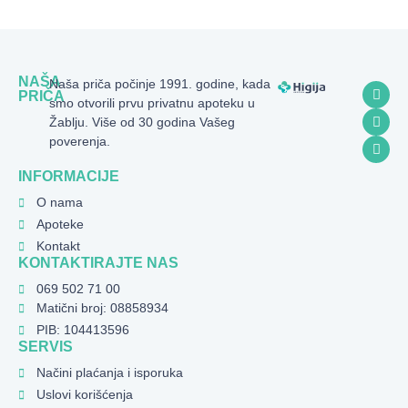
NAŠA
Naša priča počinje 1991. godine, kada
PRIČA
smo otvorili prvu privatnu apoteku u
Žablju. Više od 30 godina Vašeg
poverenja.
INFORMACIJE
O nama
Apoteke
Kontakt
KONTAKTIRAJTE NAS
069 502 71 00
Matični broj: 08858934
PIB: 104413596
SERVIS
Načini plaćanja i isporuka
Uslovi korišćenja