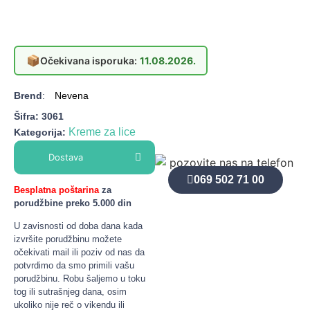
📦
Očekivana isporuka:
11.08.2026.
Brend
:
Nevena
Šifra:
3061
Kreme za lice
Kategorija:
Dostava
069 502 71 00
Besplatna poštarina
za
porudžbine preko 5.000 din
U zavisnosti od doba dana kada
izvršite porudžbinu možete
očekivati mail ili poziv od nas da
potvrdimo da smo primili vašu
porudžbinu. Robu šaljemo u toku
tog ili sutrašnjeg dana, osim
ukoliko nije reč o vikendu ili