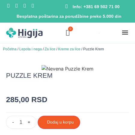
Info: +381 69 502 71 00
Besplatna poštarina za porudžbine preko 5.000 din
0
Početna
/
Lepota i nega
/
Za lice
/
Kreme za lice
/ Puzzle Krem
PUZZLE KREM
285,00
RSD
-
+
Dodaj u korpu