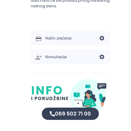
dani roba će biti poslata prvog narednog
radnog dana.
Način plaćanja
Konsultacije
069 502 71 00