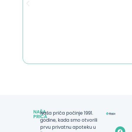
NAŠA
Naša priča počinje 1991.
PRIČA
godine, kada smo otvorili
prvu privatnu apoteku u