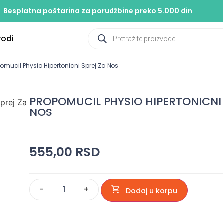
Besplatna poštarina za porudžbine preko 5.000 din
vodi
omucil Physio Hipertonicni Sprej Za Nos
PROPOMUCIL PHYSIO HIPERTONICNI 
NOS
555,00
RSD
-
+
Dodaj u korpu