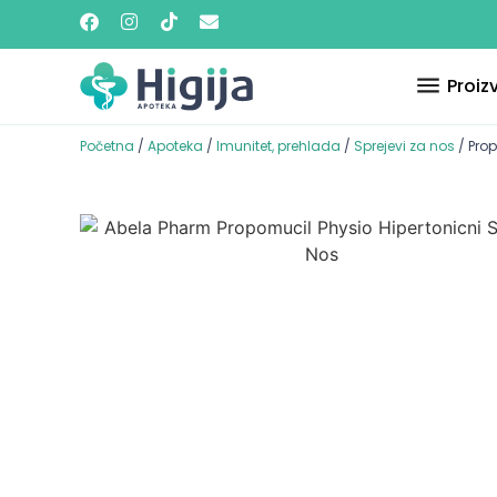
Proiz
Početna
/
Apoteka
/
Imunitet, prehlada
/
Sprejevi za nos
/ Prop