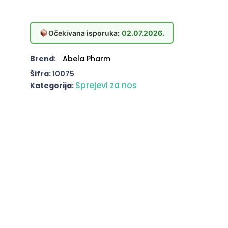
Očekivana isporuka:
02.07.2026.
Brend
:
Abela Pharm
Šifra:
10075
Sprejevi za nos
Kategorija: