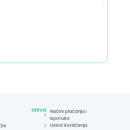
SERVIS
Načini plaćanja i
isporuka
Uslovi korišćenja
934