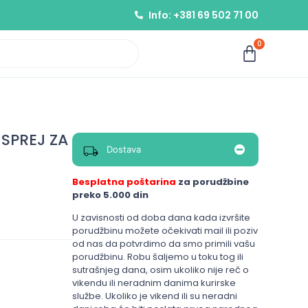
Info: +381 69 502 71 00
0
SPREJ ZA
Dostava
Besplatna poštarina
za porudžbine
preko 5.000 din
U zavisnosti od doba dana kada izvršite
porudžbinu možete očekivati mail ili poziv
od nas da potvrdimo da smo primili vašu
porudžbinu. Robu šaljemo u toku tog ili
sutrašnjeg dana, osim ukoliko nije reč o
vikendu ili neradnim danima kurirske
službe. Ukoliko je vikend ili su neradni