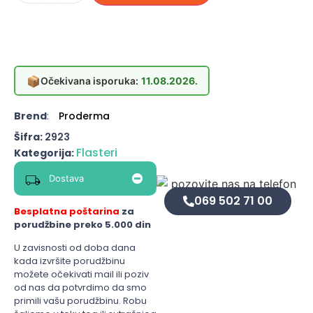
📦
Očekivana isporuka:
11.08.2026.
Brend
:
Proderma
Šifra:
2923
Flasteri
Kategorija:
Dostava
069 502 71 00
Besplatna poštarina
za
porudžbine preko 5.000 din
U zavisnosti od doba dana
kada izvršite porudžbinu
možete očekivati mail ili poziv
od nas da potvrdimo da smo
primili vašu porudžbinu. Robu