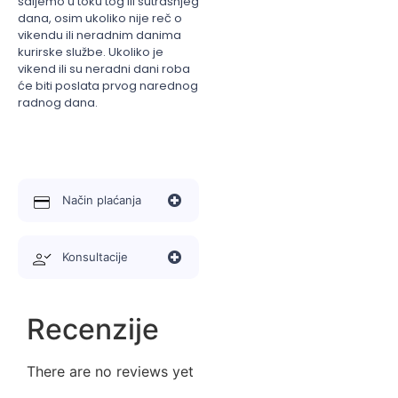
šaljemo u toku tog ili sutrašnjeg
dana, osim ukoliko nije reč o
vikendu ili neradnim danima
kurirske službe. Ukoliko je
vikend ili su neradni dani roba
će biti poslata prvog narednog
radnog dana.
Način plaćanja
Konsultacije
Recenzije
There are no reviews yet