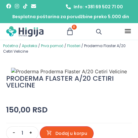
Info: +381 69 502 71 00
Besplatna poštarina za porudžbine preko 5.000 din
0
Početna
/
Apoteka
/
Prva pomoć
/
Flasteri
/ Proderma Flaster A/20
Cetiri Velicine
PRODERMA FLASTER A/20 CETIRI
VELICINE
150,00
RSD
-
+
Dodaj u korpu