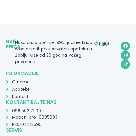
NAŠA
Naša priča počinje 1991. godine, kada
PRIČA
smo otvorili prvu privatnu apoteku u
Žablju. Više od 30 godina Vašeg
poverenja.
INFORMACIJE
O nama
Apoteke
Kontakt
KONTAKTIRAJTE NAS
069 502 71 00
Matični broj: 08858934
PIB: 104413596
SERVIS