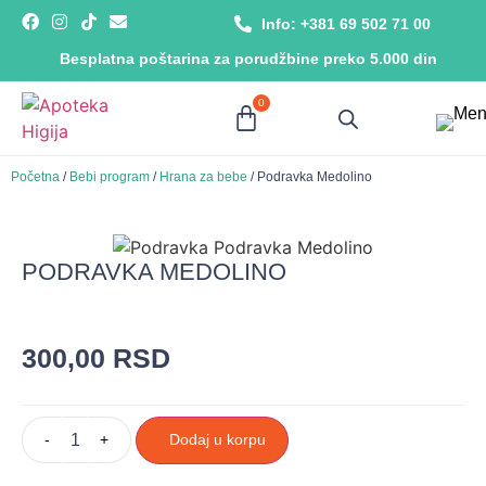
Info: +381 69 502 71 00
Besplatna poštarina za porudžbine preko 5.000 din
0
Početna
/
Bebi program
/
Hrana za bebe
/ Podravka Medolino
PODRAVKA MEDOLINO
300,00
RSD
-
+
Dodaj u korpu