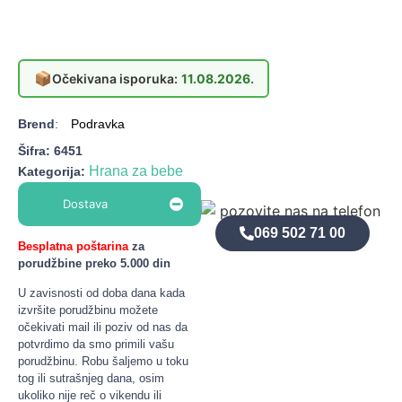
📦
Očekivana isporuka:
11.08.2026.
Brend
:
Podravka
Šifra:
6451
Hrana za bebe
Kategorija:
Dostava
069 502 71 00
Besplatna poštarina
za
porudžbine preko 5.000 din
U zavisnosti od doba dana kada
izvršite porudžbinu možete
očekivati mail ili poziv od nas da
potvrdimo da smo primili vašu
porudžbinu. Robu šaljemo u toku
tog ili sutrašnjeg dana, osim
ukoliko nije reč o vikendu ili