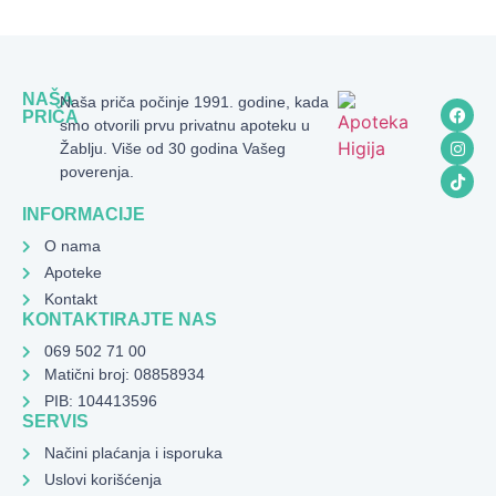
NAŠA
Naša priča počinje 1991. godine, kada
PRIČA
smo otvorili prvu privatnu apoteku u
Žablju. Više od 30 godina Vašeg
poverenja.
INFORMACIJE
O nama
Apoteke
Kontakt
KONTAKTIRAJTE NAS
069 502 71 00
Matični broj: 08858934
PIB: 104413596
SERVIS
Načini plaćanja i isporuka
Uslovi korišćenja