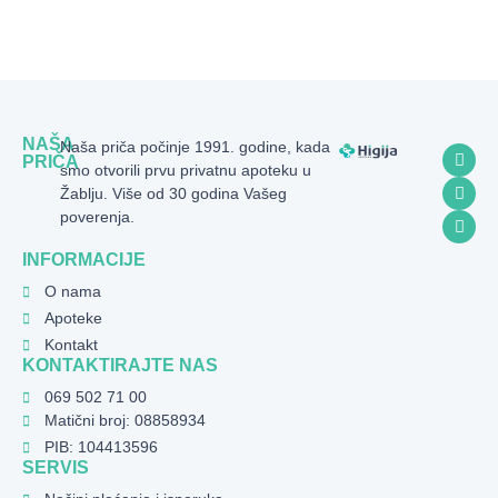
NAŠA
Naša priča počinje 1991. godine, kada
PRIČA
smo otvorili prvu privatnu apoteku u
Žablju. Više od 30 godina Vašeg
poverenja.
INFORMACIJE
O nama
Apoteke
Kontakt
KONTAKTIRAJTE NAS
069 502 71 00
Matični broj: 08858934
PIB: 104413596
SERVIS