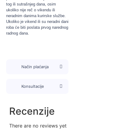
tog ili sutrašnjeg dana, osim
ukoliko nije reč o vikendu ili
neradnim danima kurirske službe.
Ukoliko je vikend ili su neradni dani
roba će biti poslata prvog narednog
radnog dana.
Način plaćanja
Konsultacije
Recenzije
There are no reviews yet