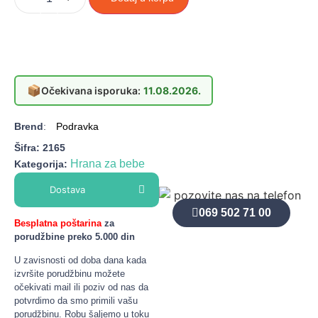
📦
Očekivana isporuka:
11.08.2026.
Brend
:
Podravka
Šifra:
2165
Hrana za bebe
Kategorija:
Dostava
069 502 71 00
Besplatna poštarina
za
porudžbine preko 5.000 din
U zavisnosti od doba dana kada
izvršite porudžbinu možete
očekivati mail ili poziv od nas da
potvrdimo da smo primili vašu
porudžbinu. Robu šaljemo u toku