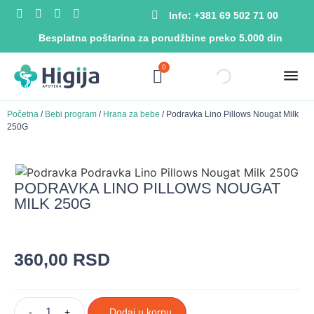
Info: +381 69 502 71 00
Besplatna poštarina za porudžbine preko 5.000 din
0
Početna
/
Bebi program
/
Hrana za bebe
/ Podravka Lino Pillows Nougat Milk
250G
PODRAVKA LINO PILLOWS NOUGAT
MILK 250G
360,00
RSD
-
+
Dodaj u korpu