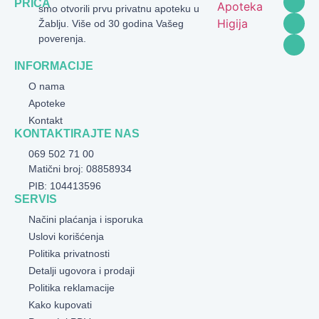
PRIČA
smo otvorili prvu privatnu apoteku u
Žablju. Više od 30 godina Vašeg
poverenja.
INFORMACIJE
O nama
Apoteke
Kontakt
KONTAKTIRAJTE NAS
069 502 71 00
Matični broj: 08858934
PIB: 104413596
SERVIS
Načini plaćanja i isporuka
Uslovi korišćenja
Politika privatnosti
Detalji ugovora i prodaji
Politika reklamacije
Kako kupovati