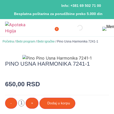
Info: +381 69 502 71 00
Besplatna poštarina za porudžbine preko 5.000 din
0
Početna
/
Bebi program
/
Bebi igračke
/ Pino Usna Harmonika 7241-1
PINO USNA HARMONIKA 7241-1
650,00
RSD
-
+
Dodaj u korpu