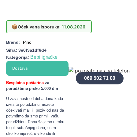
📦
Očekivana isporuka:
11.08.2026.
Brend
:
Pino
Šifra:
3e0f9a1df6d4
Bebi igračke
Kategorija:
Dostava
069 502 71 00
Besplatna poštarina
za
porudžbine preko 5.000 din
U zavisnosti od doba dana kada
izvršite porudžbinu možete
očekivati mail ili poziv od nas da
potvrdimo da smo primili vašu
porudžbinu. Robu šaljemo u toku
tog ili sutrašnjeg dana, osim
ukoliko nije reč o vikendu ili