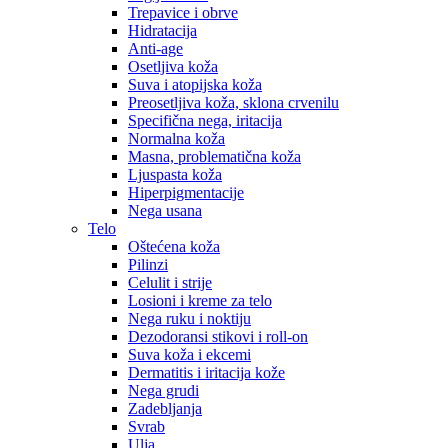
Trepavice i obrve
Hidratacija
Anti-age
Osetljiva koža
Suva i atopijska koža
Preosetljiva koža, sklona crvenilu
Specifična nega, iritacija
Normalna koža
Masna, problematična koža
Ljuspasta koža
Hiperpigmentacije
Nega usana
Telo
Oštećena koža
Pilinzi
Celulit i strije
Losioni i kreme za telo
Nega ruku i noktiju
Dezodoransi stikovi i roll-on
Suva koža i ekcemi
Dermatitis i iritacija kože
Nega grudi
Zadebljanja
Svrab
Ulja