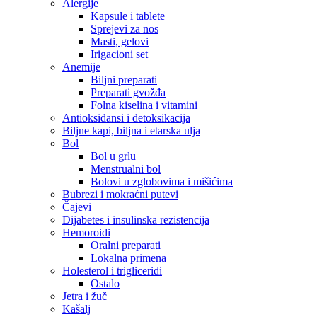
Alergije
Kapsule i tablete
Sprejevi za nos
Masti, gelovi
Irigacioni set
Anemije
Biljni preparati
Preparati gvožđa
Folna kiselina i vitamini
Antioksidansi i detoksikacija
Biljne kapi, biljna i etarska ulja
Bol
Bol u grlu
Menstrualni bol
Bolovi u zglobovima i mišićima
Bubrezi i mokraćni putevi
Čajevi
Dijabetes i insulinska rezistencija
Hemoroidi
Oralni preparati
Lokalna primena
Holesterol i trigliceridi
Ostalo
Jetra i žuč
Kašalj