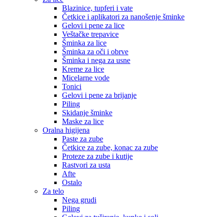
Blazinice, tupferi i vate
Četkice i aplikatori za nanošenje šminke
Gelovi i pene za lice
Veštačke trepavice
Šminka za lice
Šminka za oči i obrve
Šminka i nega za usne
Kreme za lice
Micelarne vode
Tonici
Gelovi i pene za brijanje
Piling
Skidanje šminke
Maske za lice
Oralna higijena
Paste za zube
Četkice za zube, konac za zube
Proteze za zube i kutije
Rastvori za usta
Afte
Ostalo
Za telo
Nega grudi
Piling