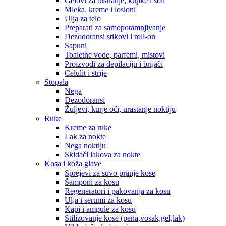
Gelovi za tuširanje, kupke i soli
Mleka, kreme i losioni
Ulja za telo
Preparati za samopotamnjivanje
Dezodoransi stikovi i roll-on
Sapuni
Toaletne vode, parfemi, mistovi
Proizvodi za depilaciju i brijači
Celulit i strije
Stopala
Nega
Dezodoransi
Žuljevi, kurje oči, urastanje noktiju
Ruke
Kreme za ruke
Lak za nokte
Nega noktiju
Skidači lakova za nokte
Kosa i koža glave
Sprejevi za suvo pranje kose
Šamponi za kosu
Regeneratori i pakovanja za kosu
Ulja i serumi za kosu
Kapi i ampule za kosu
Stilizovanje kose (pena,vosak,gel,lak)