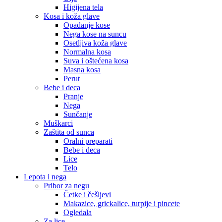
Higijena tela
Kosa i koža glave
Opadanje kose
Nega kose na suncu
Osetljiva koža glave
Normalna kosa
Suva i oštećena kosa
Masna kosa
Perut
Bebe i deca
Pranje
Nega
Sunčanje
Muškarci
Zaštita od sunca
Oralni preparati
Bebe i deca
Lice
Telo
Lepota i nega
Pribor za negu
Četke i češljevi
Makazice, grickalice, turpije i pincete
Ogledala
Za lice