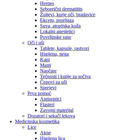
Herpes
Seboreični dermatitits
Žuljevi, kurje oči, bradavice
Ekcem, psorijaza
Suva, atopijska koža
Lokalni anestetici
Površinske rane
Oči i uši
Tablete, kapsule, rastvori
Higijena, nega
Kapi
Masti
Naočare
Tečnosti i kutije za sočiva
Čepovi za uši
Sprejevi
Prva pomoć
Antiseptici
Flasteri
Zavojni materijal
Dozatori i sekači lekova
Medicinska kozmetika
Lice
Akne
Higijena lica