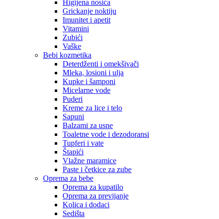
Higijena nosića
Grickanje noktiju
Imunitet i apetit
Vitamini
Zubići
Vaške
Bebi kozmetika
Deterdženti i omekšivači
Mleka, losioni i ulja
Kupke i šamponi
Micelarne vode
Puderi
Kreme za lice i telo
Sapuni
Balzami za usne
Toaletne vode i dezodoransi
Tupferi i vate
Štapići
Vlažne maramice
Paste i četkice za zube
Oprema za bebe
Oprema za kupatilo
Oprema za previjanje
Kolica i dodaci
Sedišta