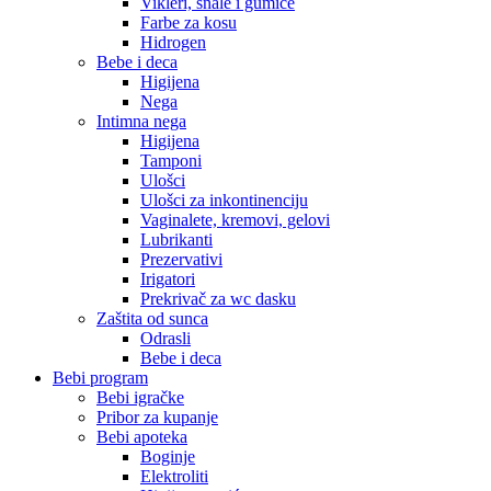
Vikleri, šnale i gumice
Farbe za kosu
Hidrogen
Bebe i deca
Higijena
Nega
Intimna nega
Higijena
Tamponi
Ulošci
Ulošci za inkontinenciju
Vaginalete, kremovi, gelovi
Lubrikanti
Prezervativi
Irigatori
Prekrivač za wc dasku
Zaštita od sunca
Odrasli
Bebe i deca
Bebi program
Bebi igračke
Pribor za kupanje
Bebi apoteka
Boginje
Elektroliti