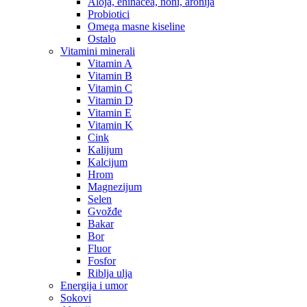
Aloja, ehinacea, noni, aronija
Probiotici
Omega masne kiseline
Ostalo
Vitamini minerali
Vitamin A
Vitamin B
Vitamin C
Vitamin D
Vitamin E
Vitamin K
Cink
Kalijum
Kalcijum
Hrom
Magnezijum
Selen
Gvožđe
Bakar
Bor
Fluor
Fosfor
Riblja ulja
Energija i umor
Sokovi