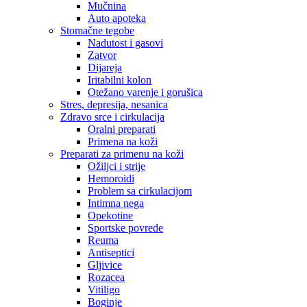
Mučnina
Auto apoteka
Stomačne tegobe
Nadutost i gasovi
Zatvor
Dijareja
Iritabilni kolon
Otežano varenje i gorušica
Stres, depresija, nesanica
Zdravo srce i cirkulacija
Oralni preparati
Primena na koži
Preparati za primenu na koži
Ožiljci i strije
Hemoroidi
Problem sa cirkulacijom
Intimna nega
Opekotine
Sportske povrede
Reuma
Antiseptici
Gljivice
Rozacea
Vitiligo
Boginje