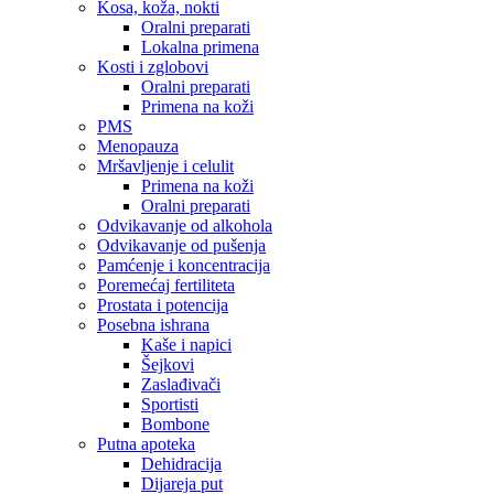
Kosa, koža, nokti
Oralni preparati
Lokalna primena
Kosti i zglobovi
Oralni preparati
Primena na koži
PMS
Menopauza
Mršavljenje i celulit
Primena na koži
Oralni preparati
Odvikavanje od alkohola
Odvikavanje od pušenja
Pamćenje i koncentracija
Poremećaj fertiliteta
Prostata i potencija
Posebna ishrana
Kaše i napici
Šejkovi
Zaslađivači
Sportisti
Bombone
Putna apoteka
Dehidracija
Dijareja put