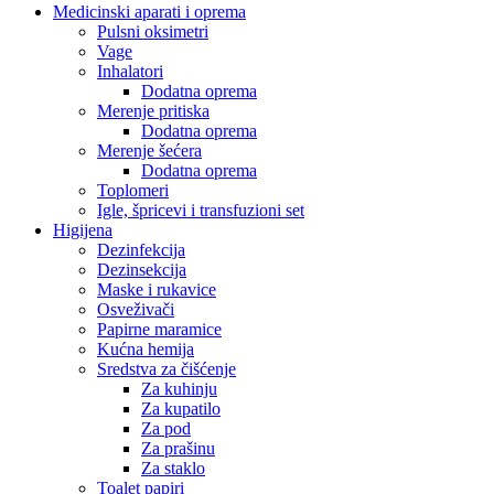
Medicinski aparati i oprema
Pulsni oksimetri
Vage
Inhalatori
Dodatna oprema
Merenje pritiska
Dodatna oprema
Merenje šećera
Dodatna oprema
Toplomeri
Igle, špricevi i transfuzioni set
Higijena
Dezinfekcija
Dezinsekcija
Maske i rukavice
Osveživači
Papirne maramice
Kućna hemija
Sredstva za čišćenje
Za kuhinju
Za kupatilo
Za pod
Za prašinu
Za staklo
Toalet papiri