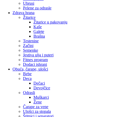
Ubrusi
Pelene za odrasle
Zdrava hrana
Žitarice
Žitarice u pakovanju
Kaše
Galete
Brašna
Testenine
Začini
Semenke
Jestiva ulja i puteri
Fitnes program
Dodaci ishrani
Obuća, čarape, ulošci
Bebe
Deca
Dečaci
Devojčice
Odrasli
Muškarci
Žene
Čarape za vene
Ulošci za stopala
Štitnici i separatori