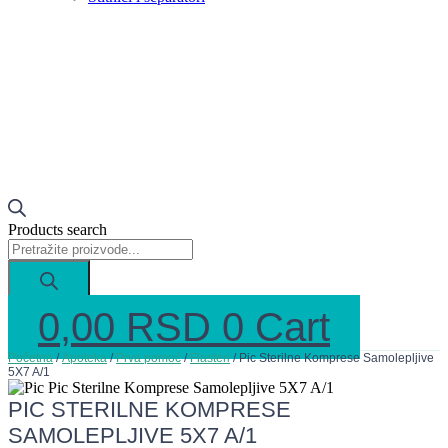
Products search
0,00
RSD
0
Cart
Početna
/
Apoteka
/
Prva pomoć
/
Flasteri
/ Pic Sterilne Komprese Samolepljive
5X7 A/1
PIC STERILNE KOMPRESE
SAMOLEPLJIVE 5X7 A/1