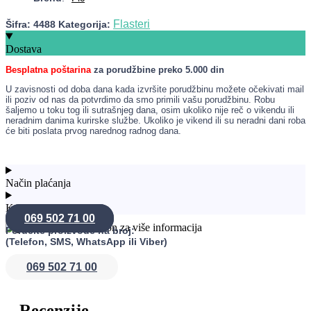
Flasteri
Šifra:
4488
Kategorija:
Dostava
Besplatna poštarina
za porudžbine preko 5.000 din
U zavisnosti od doba dana kada izvršite porudžbinu možete očekivati mail
ili poziv od nas da potvrdimo da smo primili vašu porudžbinu. Robu
šaljemo u toku tog ili sutrašnjeg dana, osim ukoliko nije reč o vikendu ili
neradnim danima kurirske službe. Ukoliko je vikend ili su neradni dani roba
će biti poslata prvog narednog radnog dana.
Način plaćanja
Konsultacije
069 502 71 00
Poručite proizvode na broj:
(Telefon, SMS, WhatsApp ili Viber)
069 502 71 00
Recenzije