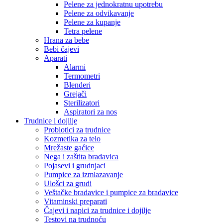
Pelene za jednokratnu upotrebu
Pelene za odvikavanje
Pelene za kupanje
Tetra pelene
Hrana za bebe
Bebi čajevi
Aparati
Alarmi
Termometri
Blenderi
Grejači
Sterilizatori
Aspiratori za nos
Trudnice i dojilje
Probiotici za trudnice
Kozmetika za telo
Mrežaste gaćice
Nega i zaštita bradavica
Pojasevi i grudnjaci
Pumpice za izmlazavanje
Ulošci za grudi
Veštačke bradavice i pumpice za bradavice
Vitaminski preparati
Čajevi i napici za trudnice i dojilje
Testovi na trudnoću