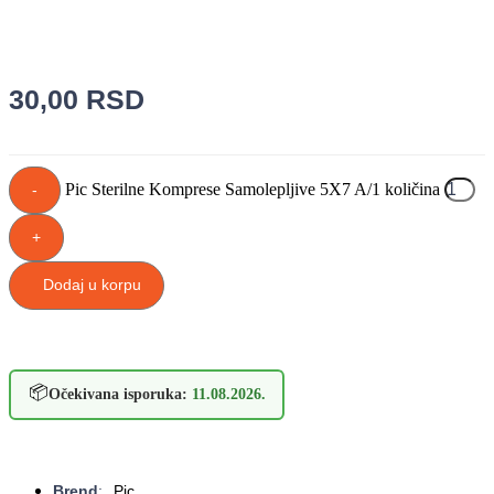
30,00
RSD
Pic Sterilne Komprese Samolepljive 5X7 A/1 količina
-
+
Dodaj u korpu
📦
Očekivana isporuka:
11.08.2026.
Brend
:
Pic