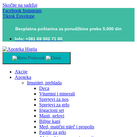
Skočite na sadržaj
Facebook
Instagram
Tiktok
Envelope
Besplatna poštarina za porudžbine preko 5.000 din
Info: +381 69 502 71 00
Proizvodi
Akcije
Apoteka
Imunitet, prehlada
Deca
Vitamini i minerali
Sprejevi za nos
Sprejevi za grlo
Irigacioni set
Masti, gelovi
Biljne kapi
Med, matični mleč i propolis
Pastile za grlo