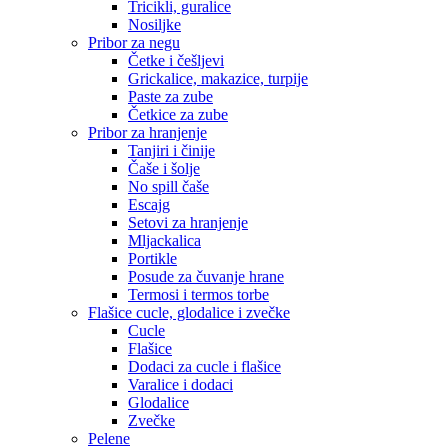
Tricikli, guralice
Nosiljke
Pribor za negu
Četke i češljevi
Grickalice, makazice, turpije
Paste za zube
Četkice za zube
Pribor za hranjenje
Tanjiri i činije
Čaše i šolje
No spill čaše
Escajg
Setovi za hranjenje
Mljackalica
Portikle
Posude za čuvanje hrane
Termosi i termos torbe
Flašice cucle, glodalice i zvečke
Cucle
Flašice
Dodaci za cucle i flašice
Varalice i dodaci
Glodalice
Zvečke
Pelene