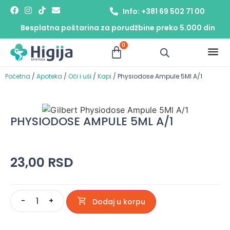
Info: +381 69 502 71 00
Besplatna poštarina za porudžbine preko 5.000 din
0
Početna
/
Apoteka
/
Oči i uši
/
Kapi
/ Physiodose Ampule 5Ml A/1
PHYSIODOSE AMPULE 5ML A/1
23,00
RSD
-
+
Dodaj u korpu