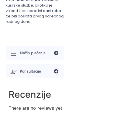
kurirske službe. Ukoliko je
vikend ili su neradni dani roba
će biti poslata prvog narednog
radnog dana.
Način plaćanja
Konsultacije
Recenzije
There are no reviews yet