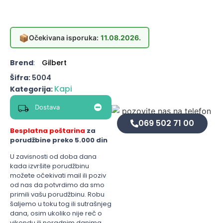
📦
Očekivana isporuka:
11.08.2026.
Brend
:
Gilbert
Šifra:
5004
Kapi
Kategorija:
Dostava
069 502 71 00
Besplatna poštarina
za
porudžbine preko 5.000 din
U zavisnosti od doba dana
kada izvršite porudžbinu
možete očekivati mail ili poziv
od nas da potvrdimo da smo
primili vašu porudžbinu. Robu
šaljemo u toku tog ili sutrašnjeg
dana, osim ukoliko nije reč o
vikendu ili neradnim danima