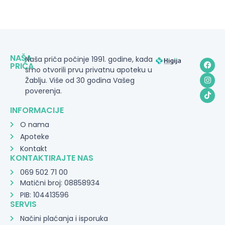
NAŠA
Naša priča počinje 1991. godine, kada
PRIČA
smo otvorili prvu privatnu apoteku u
Žablju. Više od 30 godina Vašeg
poverenja.
INFORMACIJE
O nama
Apoteke
Kontakt
KONTAKTIRAJTE NAS
069 502 71 00
Matični broj: 08858934
PIB: 104413596
SERVIS
Načini plaćanja i isporuka