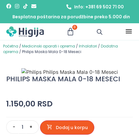
Info: +381 69 502 71 00
Besplatna poštarina za porudžbine preko 5.000 din
0
Početna
/
Medicinski aparati i oprema
/
Inhalatori
/
Dodatna
oprema
/ Philips Maska Mala 0-18 Meseci
PHILIPS MASKA MALA 0-18 MESECI
1.150,00
RSD
-
+
Dodaj u korpu