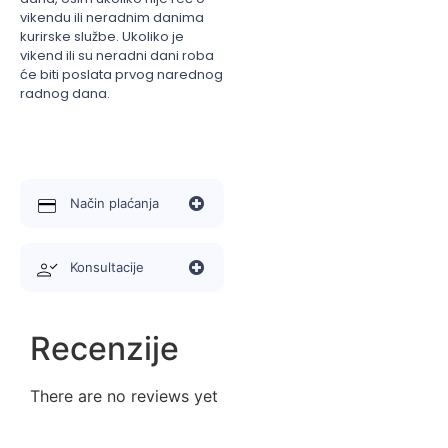
vikendu ili neradnim danima
kurirske službe. Ukoliko je
vikend ili su neradni dani roba
će biti poslata prvog narednog
radnog dana.
Način plaćanja
Konsultacije
Recenzije
There are no reviews yet