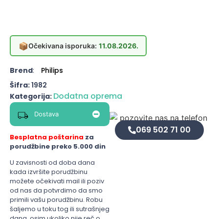
📦
Očekivana isporuka:
11.08.2026.
Brend
:
Philips
Šifra:
1982
Dodatna oprema
Kategorija:
Dostava
069 502 71 00
Besplatna poštarina
za
porudžbine preko 5.000 din
U zavisnosti od doba dana
kada izvršite porudžbinu
možete očekivati mail ili poziv
od nas da potvrdimo da smo
primili vašu porudžbinu. Robu
šaljemo u toku tog ili sutrašnjeg
dana, osim ukoliko nije reč o