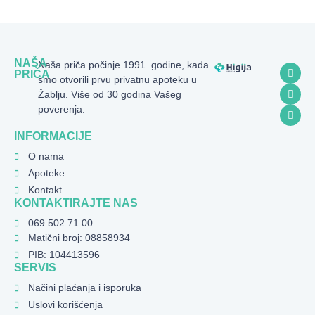
NAŠA
Naša priča počinje 1991. godine, kada
PRIČA
smo otvorili prvu privatnu apoteku u
Žablju. Više od 30 godina Vašeg
poverenja.
INFORMACIJE
O nama
Apoteke
Kontakt
KONTAKTIRAJTE NAS
069 502 71 00
Matični broj: 08858934
PIB: 104413596
SERVIS
Načini plaćanja i isporuka
Uslovi korišćenja