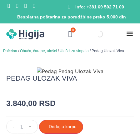
Info: +381 69 502 71 00
Besplatna poštarina za porudžbine preko 5.000 din
0
Početna
/
Obuća, čarape, ulošci
/
Ulošci za stopala
/ Pedag Ulozak Viva
PEDAG ULOZAK VIVA
3.840,00
RSD
-
+
Dodaj u korpu