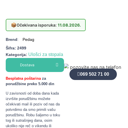
📦
Očekivana isporuka:
11.08.2026.
Brend
:
Pedag
Šifra:
2499
Ulošci za stopala
Kategorija:
Dostava
069 502 71 00
Besplatna poštarina
za
porudžbine preko 5.000 din
U zavisnosti od doba dana kada
izvršite porudžbinu možete
očekivati mail ili poziv od nas da
potvrdimo da smo primili vašu
porudžbinu. Robu šaljemo u toku
tog ili sutrašnjeg dana, osim
ukoliko nije reč o vikendu ili