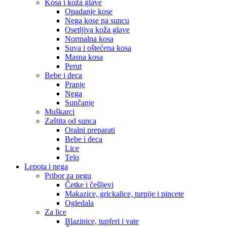
Kosa i koža glave
Opadanje kose
Nega kose na suncu
Osetljiva koža glave
Normalna kosa
Suva i oštećena kosa
Masna kosa
Perut
Bebe i deca
Pranje
Nega
Sunčanje
Muškarci
Zaštita od sunca
Oralni preparati
Bebe i deca
Lice
Telo
Lepota i nega
Pribor za negu
Četke i češljevi
Makazice, grickalice, turpije i pincete
Ogledala
Za lice
Blazinice, tupferi i vate