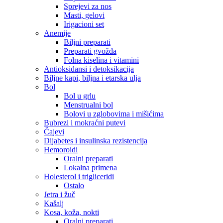
Sprejevi za nos
Masti, gelovi
Irigacioni set
Anemije
Biljni preparati
Preparati gvožđa
Folna kiselina i vitamini
Antioksidansi i detoksikacija
Biljne kapi, biljna i etarska ulja
Bol
Bol u grlu
Menstrualni bol
Bolovi u zglobovima i mišićima
Bubrezi i mokraćni putevi
Čajevi
Dijabetes i insulinska rezistencija
Hemoroidi
Oralni preparati
Lokalna primena
Holesterol i trigliceridi
Ostalo
Jetra i žuč
Kašalj
Kosa, koža, nokti
Oralni preparati