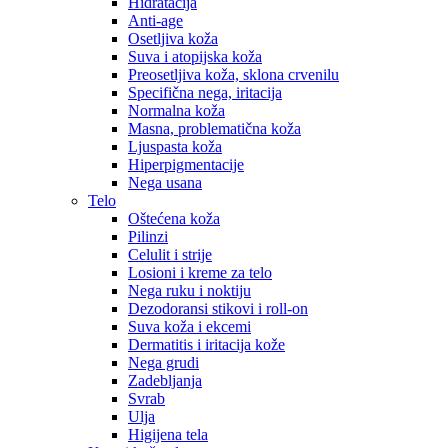
Hidratacija
Anti-age
Osetljiva koža
Suva i atopijska koža
Preosetljiva koža, sklona crvenilu
Specifična nega, iritacija
Normalna koža
Masna, problematična koža
Ljuspasta koža
Hiperpigmentacije
Nega usana
Telo
Oštećena koža
Pilinzi
Celulit i strije
Losioni i kreme za telo
Nega ruku i noktiju
Dezodoransi stikovi i roll-on
Suva koža i ekcemi
Dermatitis i iritacija kože
Nega grudi
Zadebljanja
Svrab
Ulja
Higijena tela