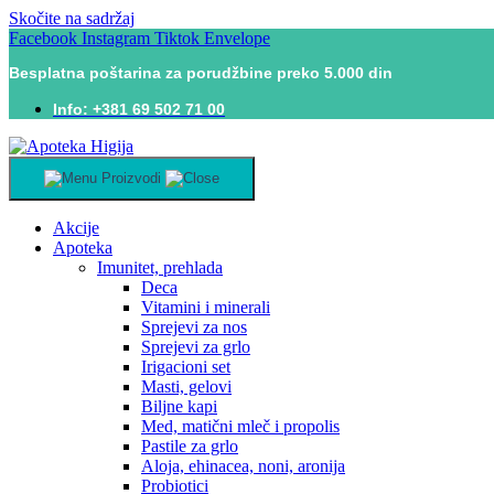
Skočite na sadržaj
Facebook
Instagram
Tiktok
Envelope
Besplatna poštarina za porudžbine preko 5.000 din
Info: +381 69 502 71 00
Proizvodi
Akcije
Apoteka
Imunitet, prehlada
Deca
Vitamini i minerali
Sprejevi za nos
Sprejevi za grlo
Irigacioni set
Masti, gelovi
Biljne kapi
Med, matični mleč i propolis
Pastile za grlo
Aloja, ehinacea, noni, aronija
Probiotici