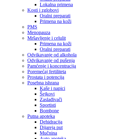
Lokalna primena
Kosti i zglobovi
Oralni preparati
Primena na koži
PMS
Menopauza
Mršavljenje i celulit
Primena na koži
Oralni preparati
Odvikavanje od alkohola
Odvikavanje od pušenja
Pamćenje i koncentracija
Poremećaj fertiliteta
Prostata i potencija
Posebna ishrana
Kaše i napici
Šejkovi
Zaslađivači
Sportisti
Bombone
Putna apoteka
Dehidracija
Dijareja put
Mučnina
Auto apoteka