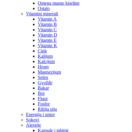
Omega masne kiseline
Ostalo
Vitamini minerali
Vitamin A
Vitamin B
Vitamin C
Vitamin D
Vitamin E
Vitamin K
Cink
Kalijum
Kalcijum
Hrom
Magnezijum
Selen
Gvožđe
Bakar
Bor
Fluor
Fosfor
Riblja ulja
Energija i umor
Sokovi
Alergije
Kapsule i tablete