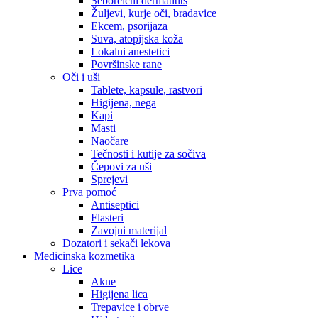
Seboreični dermatitits
Žuljevi, kurje oči, bradavice
Ekcem, psorijaza
Suva, atopijska koža
Lokalni anestetici
Površinske rane
Oči i uši
Tablete, kapsule, rastvori
Higijena, nega
Kapi
Masti
Naočare
Tečnosti i kutije za sočiva
Čepovi za uši
Sprejevi
Prva pomoć
Antiseptici
Flasteri
Zavojni materijal
Dozatori i sekači lekova
Medicinska kozmetika
Lice
Akne
Higijena lica
Trepavice i obrve