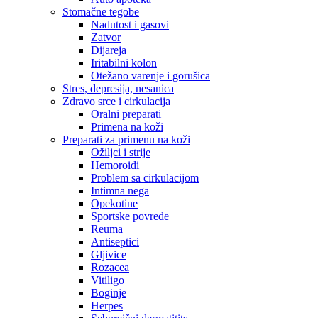
Stomačne tegobe
Nadutost i gasovi
Zatvor
Dijareja
Iritabilni kolon
Otežano varenje i gorušica
Stres, depresija, nesanica
Zdravo srce i cirkulacija
Oralni preparati
Primena na koži
Preparati za primenu na koži
Ožiljci i strije
Hemoroidi
Problem sa cirkulacijom
Intimna nega
Opekotine
Sportske povrede
Reuma
Antiseptici
Gljivice
Rozacea
Vitiligo
Boginje
Herpes