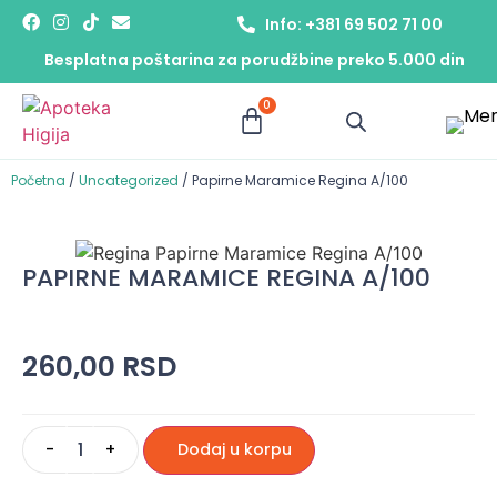
Info: +381 69 502 71 00
Besplatna poštarina za porudžbine preko 5.000 din
0
Početna
/
Uncategorized
/ Papirne Maramice Regina A/100
PAPIRNE MARAMICE REGINA A/100
260,00
RSD
-
+
Dodaj u korpu