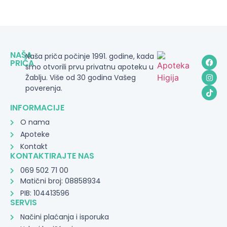
NAŠA
Naša priča počinje 1991. godine, kada
PRIČA
smo otvorili prvu privatnu apoteku u
Žablju. Više od 30 godina Vašeg
poverenja.
INFORMACIJE
O nama
Apoteke
Kontakt
KONTAKTIRAJTE NAS
069 502 71 00
Matični broj: 08858934
PIB: 104413596
SERVIS
Načini plaćanja i isporuka