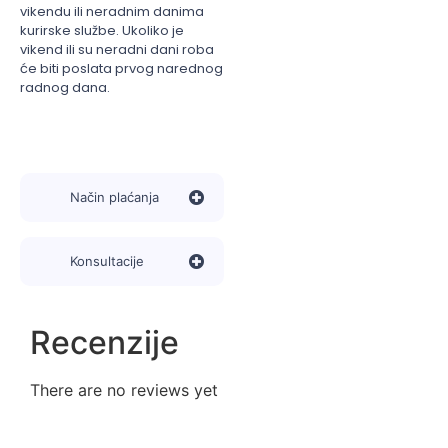
vikendu ili neradnim danima
kurirske službe. Ukoliko je
vikend ili su neradni dani roba
će biti poslata prvog narednog
radnog dana.
Način plaćanja
Konsultacije
Recenzije
There are no reviews yet