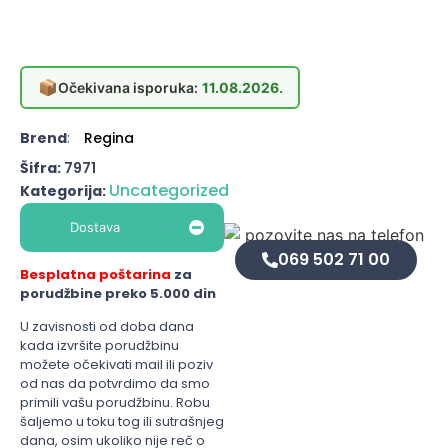
📦
Očekivana isporuka:
11.08.2026.
Brend
:
Regina
Šifra:
7971
Uncategorized
Kategorija:
Dostava
069 502 71 00
Besplatna poštarina
za
porudžbine preko 5.000 din
U zavisnosti od doba dana
kada izvršite porudžbinu
možete očekivati mail ili poziv
od nas da potvrdimo da smo
primili vašu porudžbinu. Robu
šaljemo u toku tog ili sutrašnjeg
dana, osim ukoliko nije reč o