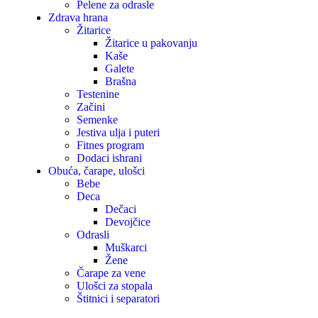
Pelene za odrasle
Zdrava hrana
Žitarice
Žitarice u pakovanju
Kaše
Galete
Brašna
Testenine
Začini
Semenke
Jestiva ulja i puteri
Fitnes program
Dodaci ishrani
Obuća, čarape, ulošci
Bebe
Deca
Dečaci
Devojčice
Odrasli
Muškarci
Žene
Čarape za vene
Ulošci za stopala
Štitnici i separatori