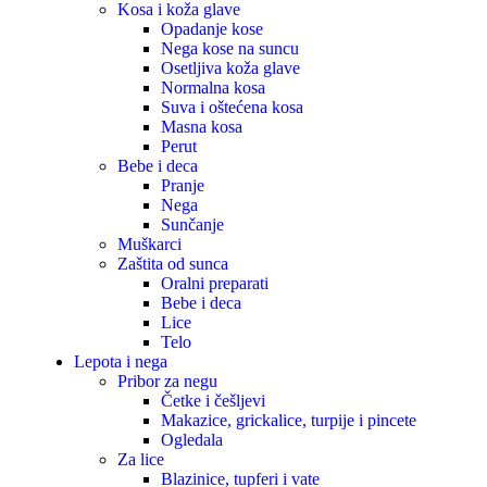
Kosa i koža glave
Opadanje kose
Nega kose na suncu
Osetljiva koža glave
Normalna kosa
Suva i oštećena kosa
Masna kosa
Perut
Bebe i deca
Pranje
Nega
Sunčanje
Muškarci
Zaštita od sunca
Oralni preparati
Bebe i deca
Lice
Telo
Lepota i nega
Pribor za negu
Četke i češljevi
Makazice, grickalice, turpije i pincete
Ogledala
Za lice
Blazinice, tupferi i vate