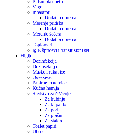
Pulsni oksimetri
Vage
Inhalatori
Dodatna oprema
Merenje pritiska
Dodatna oprema
Merenje šećera
Dodatna oprema
Toplomeri
Igle, špricevi i transfuzioni set
Higijena
Dezinfekcija
Dezinsekcija
Maske i rukavice
Osveživači
Papirne maramice
Kućna hemija
Sredstva za čišćenje
Za kuhinju
Za kupatilo
Za pod
Za prašinu
Za staklo
Toalet papiri
Ubrusi