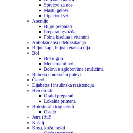
Sprejevi za nos
Masti, gelovi
Irigacioni set
Anemije
Biljni preparati
Preparati gvožđa
Folna kiselina i vitamini
Antioksidansi i detoksikacija
Biljne kapi, biljna i etarska ulja
Bol
Bol u grlu
Menstrualni bol
Bolovi u zglobovima i mišićima
Bubrezi i mokraćni putevi
Čajevi
Dijabetes i insulinska rezistencija
Hemoroidi
Oralni preparati
Lokalna primena
Holesterol i trigliceridi
Ostalo
Jetra i žuč
Kašalj
Kosa, koža, nokti