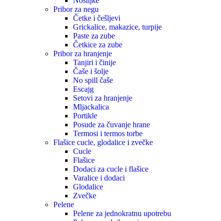
Nosiljke
Pribor za negu
Četke i češljevi
Grickalice, makazice, turpije
Paste za zube
Četkice za zube
Pribor za hranjenje
Tanjiri i činije
Čaše i šolje
No spill čaše
Escajg
Setovi za hranjenje
Mljackalica
Portikle
Posude za čuvanje hrane
Termosi i termos torbe
Flašice cucle, glodalice i zvečke
Cucle
Flašice
Dodaci za cucle i flašice
Varalice i dodaci
Glodalice
Zvečke
Pelene
Pelene za jednokratnu upotrebu