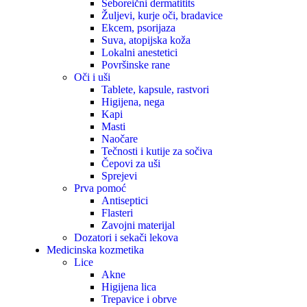
Seboreični dermatitits
Žuljevi, kurje oči, bradavice
Ekcem, psorijaza
Suva, atopijska koža
Lokalni anestetici
Površinske rane
Oči i uši
Tablete, kapsule, rastvori
Higijena, nega
Kapi
Masti
Naočare
Tečnosti i kutije za sočiva
Čepovi za uši
Sprejevi
Prva pomoć
Antiseptici
Flasteri
Zavojni materijal
Dozatori i sekači lekova
Medicinska kozmetika
Lice
Akne
Higijena lica
Trepavice i obrve