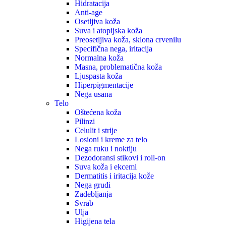
Hidratacija
Anti-age
Osetljiva koža
Suva i atopijska koža
Preosetljiva koža, sklona crvenilu
Specifična nega, iritacija
Normalna koža
Masna, problematična koža
Ljuspasta koža
Hiperpigmentacije
Nega usana
Telo
Oštećena koža
Pilinzi
Celulit i strije
Losioni i kreme za telo
Nega ruku i noktiju
Dezodoransi stikovi i roll-on
Suva koža i ekcemi
Dermatitis i iritacija kože
Nega grudi
Zadebljanja
Svrab
Ulja
Higijena tela