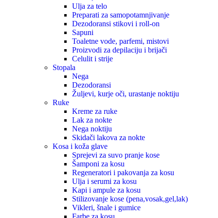
Ulja za telo
Preparati za samopotamnjivanje
Dezodoransi stikovi i roll-on
Sapuni
Toaletne vode, parfemi, mistovi
Proizvodi za depilaciju i brijači
Celulit i strije
Stopala
Nega
Dezodoransi
Žuljevi, kurje oči, urastanje noktiju
Ruke
Kreme za ruke
Lak za nokte
Nega noktiju
Skidači lakova za nokte
Kosa i koža glave
Sprejevi za suvo pranje kose
Šamponi za kosu
Regeneratori i pakovanja za kosu
Ulja i serumi za kosu
Kapi i ampule za kosu
Stilizovanje kose (pena,vosak,gel,lak)
Vikleri, šnale i gumice
Farbe za kosu