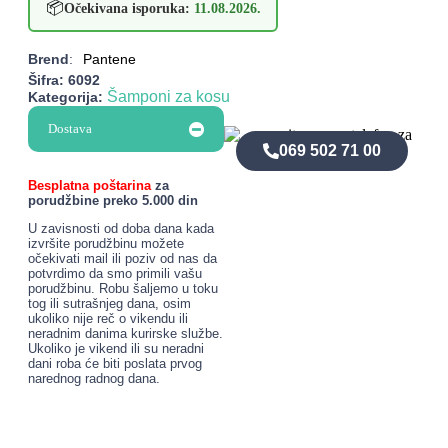
📦
Očekivana isporuka:
11.08.2026.
Brend
:
Pantene
Šifra:
6092
Šamponi za kosu
Kategorija:
Dostava
069 502 71 00
Besplatna poštarina
za
porudžbine preko 5.000 din
U zavisnosti od doba dana kada
izvršite porudžbinu možete
očekivati mail ili poziv od nas da
potvrdimo da smo primili vašu
porudžbinu. Robu šaljemo u toku
tog ili sutrašnjeg dana, osim
ukoliko nije reč o vikendu ili
neradnim danima kurirske službe.
Ukoliko je vikend ili su neradni
dani roba će biti poslata prvog
narednog radnog dana.