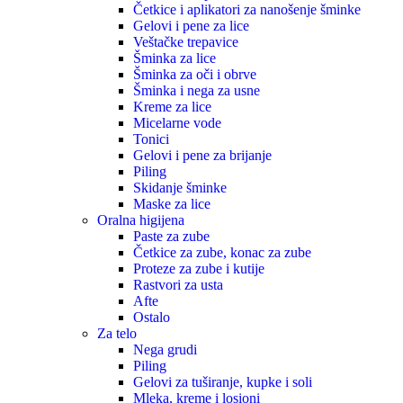
Četkice i aplikatori za nanošenje šminke
Gelovi i pene za lice
Veštačke trepavice
Šminka za lice
Šminka za oči i obrve
Šminka i nega za usne
Kreme za lice
Micelarne vode
Tonici
Gelovi i pene za brijanje
Piling
Skidanje šminke
Maske za lice
Oralna higijena
Paste za zube
Četkice za zube, konac za zube
Proteze za zube i kutije
Rastvori za usta
Afte
Ostalo
Za telo
Nega grudi
Piling
Gelovi za tuširanje, kupke i soli
Mleka, kreme i losioni