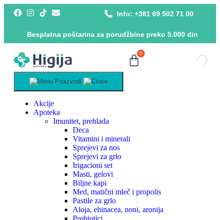
Info: +381 69 502 71 00
Besplatna poštarina za porudžbine preko 5.000 din
0
Proizvodi
Akcije
Apoteka
Imunitet, prehlada
Deca
Vitamini i minerali
Sprejevi za nos
Sprejevi za grlo
Irigacioni set
Masti, gelovi
Biljne kapi
Med, matični mleč i propolis
Pastile za grlo
Aloja, ehinacea, noni, aronija
Probiotici