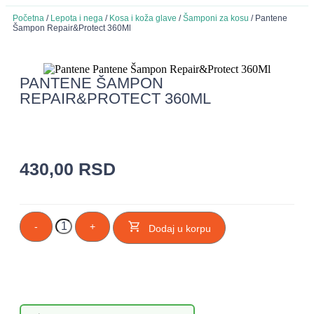
Početna
/
Lepota i nega
/
Kosa i koža glave
/
Šamponi za kosu
/ Pantene
Šampon Repair&Protect 360Ml
PANTENE ŠAMPON
REPAIR&PROTECT 360ML
430,00
RSD
-
+
Dodaj u korpu