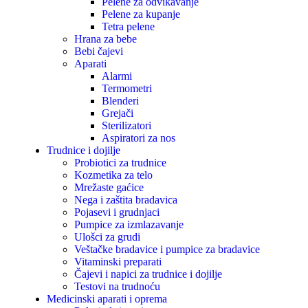
Pelene za odvikavanje
Pelene za kupanje
Tetra pelene
Hrana za bebe
Bebi čajevi
Aparati
Alarmi
Termometri
Blenderi
Grejači
Sterilizatori
Aspiratori za nos
Trudnice i dojilje
Probiotici za trudnice
Kozmetika za telo
Mrežaste gaćice
Nega i zaštita bradavica
Pojasevi i grudnjaci
Pumpice za izmlazavanje
Ulošci za grudi
Veštačke bradavice i pumpice za bradavice
Vitaminski preparati
Čajevi i napici za trudnice i dojilje
Testovi na trudnoću
Medicinski aparati i oprema