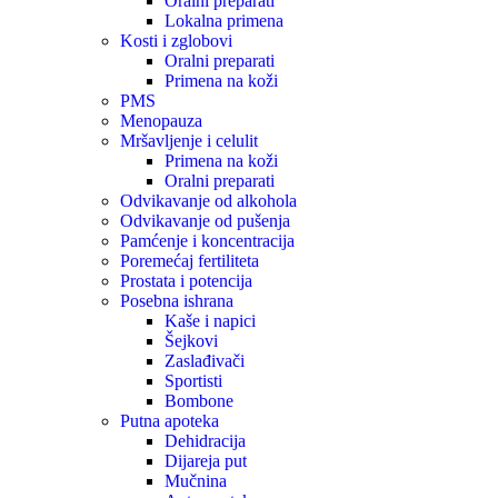
Oralni preparati
Lokalna primena
Kosti i zglobovi
Oralni preparati
Primena na koži
PMS
Menopauza
Mršavljenje i celulit
Primena na koži
Oralni preparati
Odvikavanje od alkohola
Odvikavanje od pušenja
Pamćenje i koncentracija
Poremećaj fertiliteta
Prostata i potencija
Posebna ishrana
Kaše i napici
Šejkovi
Zaslađivači
Sportisti
Bombone
Putna apoteka
Dehidracija
Dijareja put
Mučnina