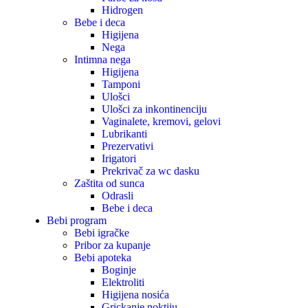
Hidrogen
Bebe i deca
Higijena
Nega
Intimna nega
Higijena
Tamponi
Ulošci
Ulošci za inkontinenciju
Vaginalete, kremovi, gelovi
Lubrikanti
Prezervativi
Irigatori
Prekrivač za wc dasku
Zaštita od sunca
Odrasli
Bebe i deca
Bebi program
Bebi igračke
Pribor za kupanje
Bebi apoteka
Boginje
Elektroliti
Higijena nosića
Grickanje noktiju