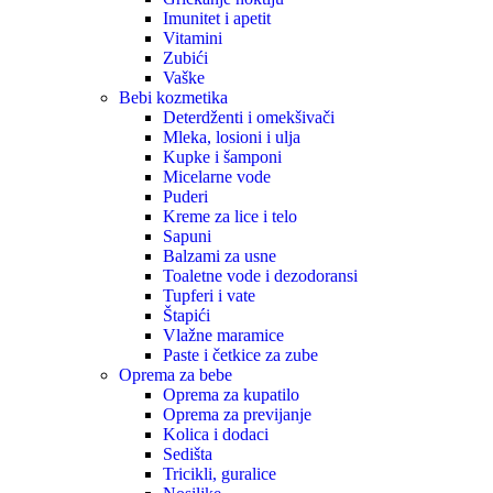
Imunitet i apetit
Vitamini
Zubići
Vaške
Bebi kozmetika
Deterdženti i omekšivači
Mleka, losioni i ulja
Kupke i šamponi
Micelarne vode
Puderi
Kreme za lice i telo
Sapuni
Balzami za usne
Toaletne vode i dezodoransi
Tupferi i vate
Štapići
Vlažne maramice
Paste i četkice za zube
Oprema za bebe
Oprema za kupatilo
Oprema za previjanje
Kolica i dodaci
Sedišta
Tricikli, guralice