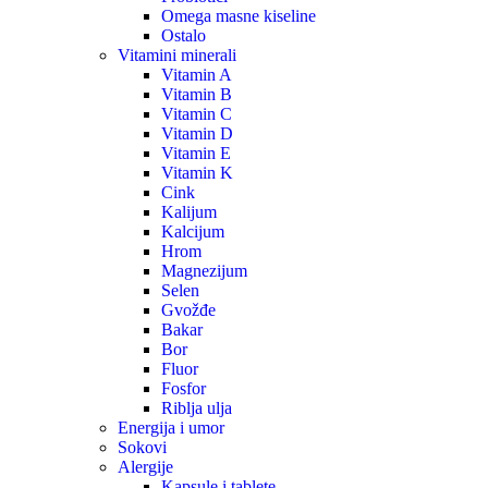
Omega masne kiseline
Ostalo
Vitamini minerali
Vitamin A
Vitamin B
Vitamin C
Vitamin D
Vitamin E
Vitamin K
Cink
Kalijum
Kalcijum
Hrom
Magnezijum
Selen
Gvožđe
Bakar
Bor
Fluor
Fosfor
Riblja ulja
Energija i umor
Sokovi
Alergije
Kapsule i tablete