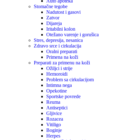
Auto apoteka
Stomačne tegobe
Nadutost i gasovi
Zatvor
Dijareja
Iritabilni kolon
Otežano varenje i gorušica
Stres, depresija, nesanica
Zdravo srce i cirkulacija
Oralni preparati
Primena na koži
Preparati za primenu na koži
Ožiljci i strije
Hemoroidi
Problem sa cirkulacijom
Intimna nega
Opekotine
Sportske povrede
Reuma
Antiseptici
Gljivice
Rozacea
Vitiligo
Boginje
Herpes