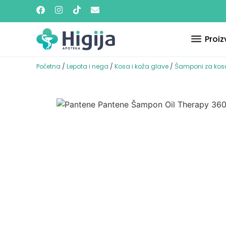
Proiz
Početna
/
Lepota i nega
/
Kosa i koža glave
/
Šamponi za kos