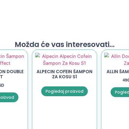
Možda će vas interesovati...
ON DOUBLE
ALPECIN COFEIN ŠAMPON
ALLIN ŠA
CT
ZA KOSU S1
49
SD
Pogledaj proizvod
Pogled
roizvod