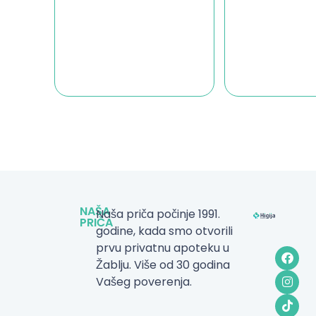
NAŠA
Naša priča počinje 1991.
PRIČA
godine, kada smo otvorili
prvu privatnu apoteku u
Žablju. Više od 30 godina
Vašeg poverenja.