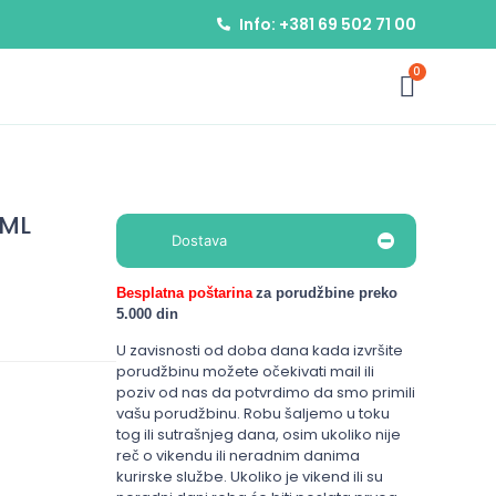
Info: +381 69 502 71 00
0
0ML
Dostava
Besplatna poštarina
za porudžbine preko
5.000 din
U zavisnosti od doba dana kada izvršite
porudžbinu možete očekivati mail ili
poziv od nas da potvrdimo da smo primili
vašu porudžbinu. Robu šaljemo u toku
tog ili sutrašnjeg dana, osim ukoliko nije
reč o vikendu ili neradnim danima
kurirske službe. Ukoliko je vikend ili su