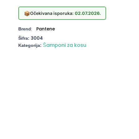
📦
Očekivana isporuka:
02.07.2026.
:
Pantene
Brend
3004
Šifra:
Šamponi za kosu
Kategorija: