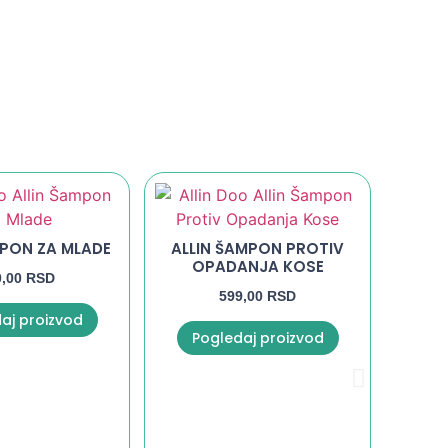
MPON ZA MLADE
ALLIN ŠAMPON PROTIV
OPADANJA KOSE
AF
0,00
RSD
NAR
599,00
RSD
aj proizvod
Pogledaj proizvod
Po