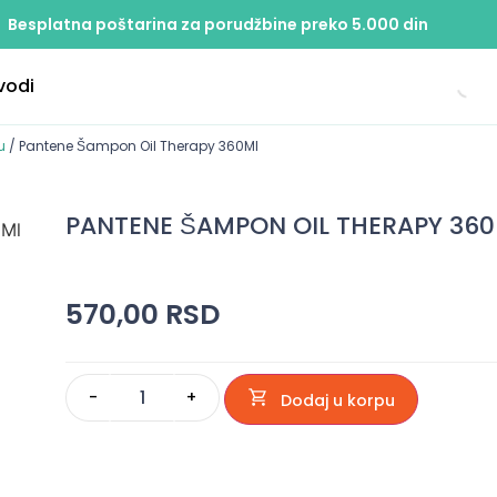
Besplatna poštarina za porudžbine preko 5.000 din
vodi
u
/ Pantene Šampon Oil Therapy 360Ml
PANTENE ŠAMPON OIL THERAPY 36
570,00
RSD
-
+
Dodaj u korpu