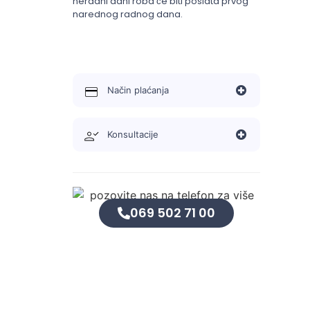
neradni dani roba će biti poslata prvog
narednog radnog dana.
Način plaćanja
Konsultacije
069 502 71 00