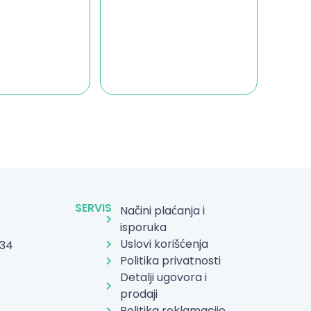
SERVIS
Načini plaćanja i
isporuka
Uslovi korišćenja
934
Politika privatnosti
Detalji ugovora i
prodaji
Politika reklamacije