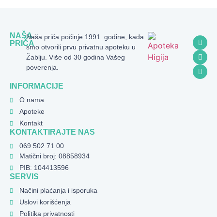
NAŠA
Naša priča počinje 1991. godine, kada
PRIČA
smo otvorili prvu privatnu apoteku u
Žablju. Više od 30 godina Vašeg
poverenja.
INFORMACIJE
O nama
Apoteke
Kontakt
KONTAKTIRAJTE NAS
069 502 71 00
Matični broj: 08858934
PIB: 104413596
SERVIS
Načini plaćanja i isporuka
Uslovi korišćenja
Politika privatnosti