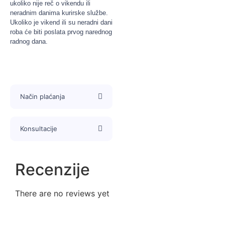
ukoliko nije reč o vikendu ili
neradnim danima kurirske službe.
Ukoliko je vikend ili su neradni dani
roba će biti poslata prvog narednog
radnog dana.
Način plaćanja
Konsultacije
Recenzije
There are no reviews yet