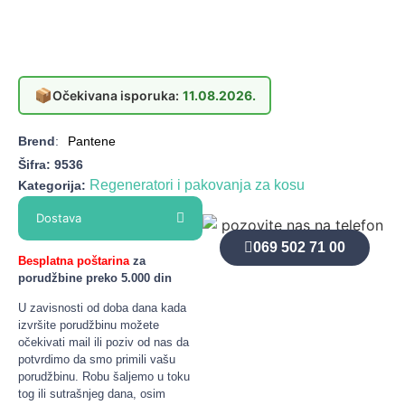
📦
Očekivana isporuka:
11.08.2026.
Brend
:
Pantene
Šifra:
9536
Regeneratori i pakovanja za kosu
Kategorija:
Dostava
069 502 71 00
Besplatna poštarina
za
porudžbine preko 5.000 din
U zavisnosti od doba dana kada
izvršite porudžbinu možete
očekivati mail ili poziv od nas da
potvrdimo da smo primili vašu
porudžbinu. Robu šaljemo u toku
tog ili sutrašnjeg dana, osim