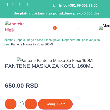
Info: +381 69 502 71 00
Besplatna poštarina za porudžbine preko 5.000 din
0
Početna
/
Lepota i nega
/
Kosa i koža glave
/
Regeneratori i pakovanja za
kosu
/ Pantene Maska Za Kosu 160Ml
PANTENE MASKA ZA KOSU 160ML
650,00
RSD
-
+
Dodaj u korpu