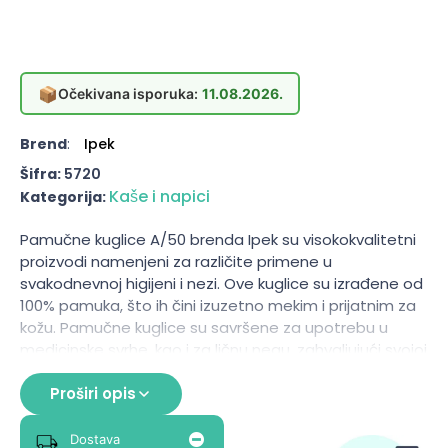
📦
Očekivana isporuka:
11.08.2026.
Brend
:
Ipek
Šifra:
5720
Kaše i napici
Kategorija:
Pamučne kuglice A/50 brenda Ipek su visokokvalitetni
proizvodi namenjeni za različite primene u
svakodnevnoj higijeni i nezi. Ove kuglice su izrađene od
100% pamuka, što ih čini izuzetno mekim i prijatnim za
kožu. Pamučne kuglice su savršene za upotrebu u
medicinske svrhe, kao i za ličnu negu, zahvaljujući svojoj
sposobnosti da upijaju tečnosti i pružaju nežnu, ali
efikasnu pomoć prilikom čišćenja ili primene različitih
Proširi opis
preparata. Pakovanje sadrži 50 kuglica, što ih čini
praktičnim i ekonomičnim izborom za svakodnevnu
Dostava