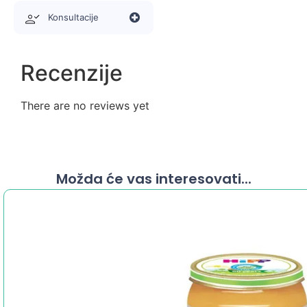
upotrebu i pružaju visok nivo udobnosti i efikasnosti.
Konsultacije
Recenzije
There are no reviews yet
Možda će vas interesovati...