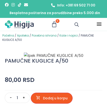
Info: +381 69 502 71 00
Besplatna poštarina za porudžbine preko 5.000 din
0
Početna
/
Apoteka
/
Posebna ishrana
/
Kaše i napici
/ PAMUČNE
KUGLICE A/50
PAMUČNE KUGLICE A/50
80,00
RSD
-
+
Dodaj u korpu