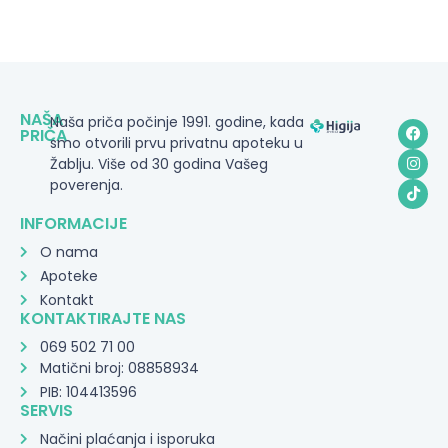
NAŠA
Naša priča počinje 1991. godine, kada
PRIČA
smo otvorili prvu privatnu apoteku u
Žablju. Više od 30 godina Vašeg
poverenja.
INFORMACIJE
O nama
Apoteke
Kontakt
KONTAKTIRAJTE NAS
069 502 71 00
Matični broj: 08858934
PIB: 104413596
SERVIS
Načini plaćanja i isporuka