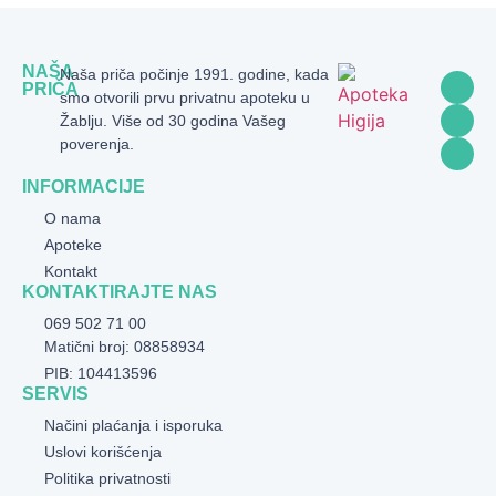
NAŠA
Naša priča počinje 1991. godine, kada
PRIČA
smo otvorili prvu privatnu apoteku u
Žablju. Više od 30 godina Vašeg
poverenja.
INFORMACIJE
O nama
Apoteke
Kontakt
KONTAKTIRAJTE NAS
069 502 71 00
Matični broj: 08858934
PIB: 104413596
SERVIS
Načini plaćanja i isporuka
Uslovi korišćenja
Politika privatnosti