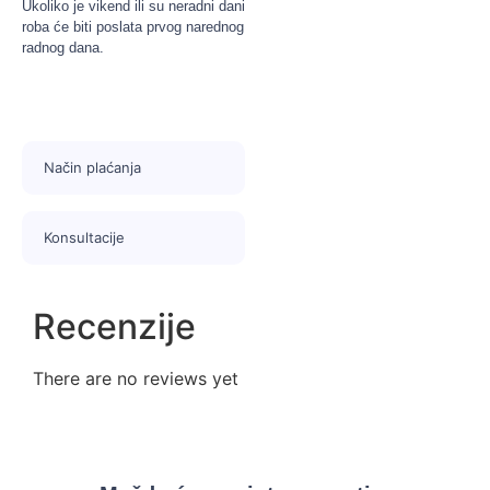
Ukoliko je vikend ili su neradni dani
roba će biti poslata prvog narednog
radnog dana.
Način plaćanja
Konsultacije
Recenzije
There are no reviews yet