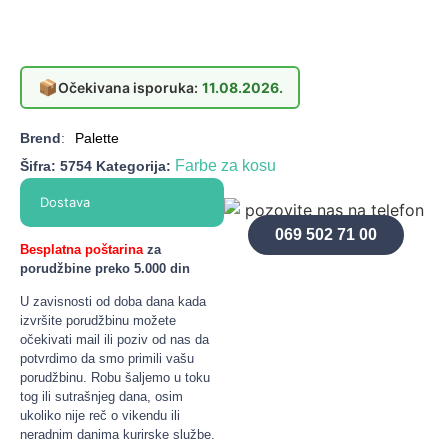
📦
Očekivana isporuka:
11.08.2026.
Brend
:
Palette
Farbe za kosu
Šifra:
5754
Kategorija:
Dostava
069 502 71 00
Besplatna poštarina
za
porudžbine preko 5.000 din
U zavisnosti od doba dana kada
izvršite porudžbinu možete
očekivati mail ili poziv od nas da
potvrdimo da smo primili vašu
porudžbinu. Robu šaljemo u toku
tog ili sutrašnjeg dana, osim
ukoliko nije reč o vikendu ili
neradnim danima kurirske službe.