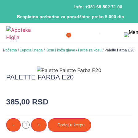
Info: +381 69 502 71 00
Besplatna poštarina za porudžbine preko 5.000 din
0
Početna
/
Lepota i nega
/
Kosa i koža glave
/
Farbe za kosu
/ Palette Farba E20
PALETTE FARBA E20
385,00
RSD
-
+
Dodaj u korpu