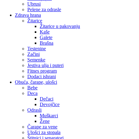
Ubrusi
Pelene za odrasle
Zdrava hrana
Žitarice
Žitarice u pakovanju
Kaše
Galete
Brašna
Testenine
Začini
Semenke
Jestiva ulja i puteri
Fitnes program
Dodaci ishrani
Obuća, čarape, ulošci
Bebe
Deca
Dečaci
Devojčice
Odrasli
Muškarci
Žene
Čarape za vene
Ulošci za stopala
Štitnici i separatori