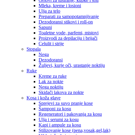
Gelovi za tuširanje, kupke i soli
Mleka, kreme i losioni
Ulja za telo
Preparati za samopotamnjivanje
Dezodoransi stikovi i roll-on
Sapuni
Toaletne vode, parfemi, mistovi
Proizvodi za depilaciju i brijači
Celulit i strije
Stopala
Nega
Dezodoransi
Žuljevi, kurje oči, urastanje noktiju
Ruke
Kreme za ruke
Lak za nokte
Nega noktiju
Skidači lakova za nokte
Kosa i koža glave
Sprejevi za suvo pranje kose
Šamponi za kosu
Regeneratori i pakovanja za kosu
Ulja i serumi za kosu
Kapi i ampule za kosu
Stilizovanje kose (pena,vosak,gel,lak)