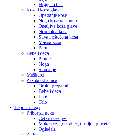
Higijena tela
Kosa i koža glave
Opadanje kose
Nega kose na suncu
Osetljiva koža glave
Normalna kosa
Suva i oštećena kosa
Masna kosa
Perut
Bebe i deca
Pranje
Nega
Sunčanje
Muškarci
Zaštita od sunca
Oralni preparati
Bebe i deca
Lice
Telo
Lepota i nega
Pribor za negu
Četke i češljevi
Makazice, grickalice, turpije i pincete
Ogledala
Za lice