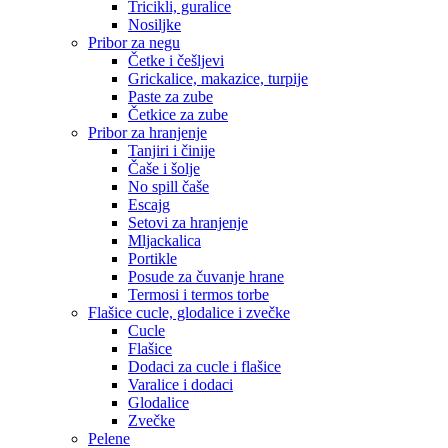
Tricikli, guralice
Nosiljke
Pribor za negu
Četke i češljevi
Grickalice, makazice, turpije
Paste za zube
Četkice za zube
Pribor za hranjenje
Tanjiri i činije
Čaše i šolje
No spill čaše
Escajg
Setovi za hranjenje
Mljackalica
Portikle
Posude za čuvanje hrane
Termosi i termos torbe
Flašice cucle, glodalice i zvečke
Cucle
Flašice
Dodaci za cucle i flašice
Varalice i dodaci
Glodalice
Zvečke
Pelene