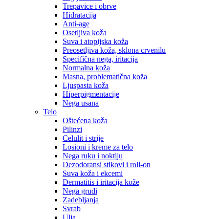
Trepavice i obrve
Hidratacija
Anti-age
Osetljiva koža
Suva i atopijska koža
Preosetljiva koža, sklona crvenilu
Specifična nega, iritacija
Normalna koža
Masna, problematična koža
Ljuspasta koža
Hiperpigmentacije
Nega usana
Telo
Oštećena koža
Pilinzi
Celulit i strije
Losioni i kreme za telo
Nega ruku i noktiju
Dezodoransi stikovi i roll-on
Suva koža i ekcemi
Dermatitis i iritacija kože
Nega grudi
Zadebljanja
Svrab
Ulja