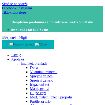
Skočite na sadržaj
Facebook
Instagram
Tiktok
Envelope
Besplatna poštarina za porudžbine preko 5.000 din
Info: +381 69 502 71 00
Proizvodi
Akcije
Apoteka
Imunitet, prehlada
Deca
Vitamini i minerali
Sprejevi za nos
Sprejevi za grlo
Irigacioni set
Masti, gelovi
Biljne kapi
Med, matični mleč i propolis
Pastile za grlo