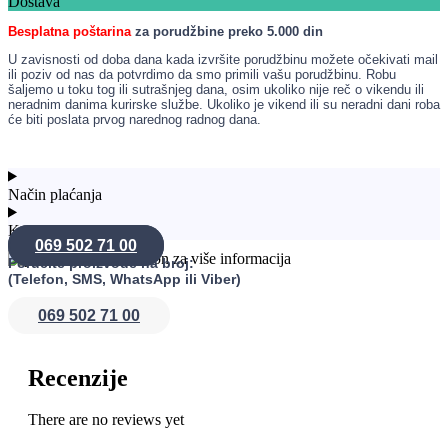
Dostava
Besplatna poštarina
za porudžbine preko 5.000 din
U zavisnosti od doba dana kada izvršite porudžbinu možete očekivati mail
ili poziv od nas da potvrdimo da smo primili vašu porudžbinu. Robu
šaljemo u toku tog ili sutrašnjeg dana, osim ukoliko nije reč o vikendu ili
neradnim danima kurirske službe. Ukoliko je vikend ili su neradni dani roba
će biti poslata prvog narednog radnog dana.
Način plaćanja
Konsultacije
069 502 71 00
Poručite proizvode na broj:
(Telefon, SMS, WhatsApp ili Viber)
069 502 71 00
Recenzije
There are no reviews yet