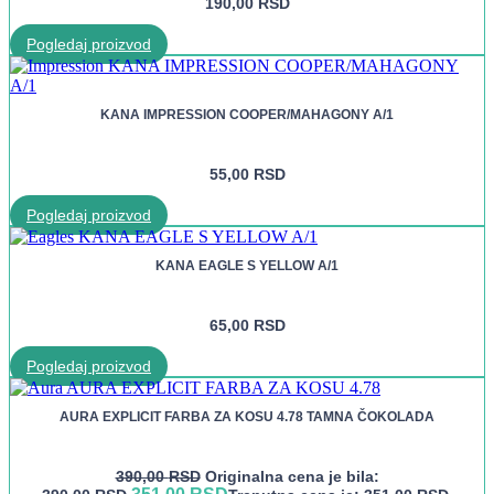
190,00
RSD
Pogledaj proizvod
KANA IMPRESSION COOPER/MAHAGONY A/1
55,00
RSD
Pogledaj proizvod
KANA EAGLE S YELLOW A/1
65,00
RSD
Pogledaj proizvod
AURA EXPLICIT FARBA ZA KOSU 4.78 TAMNA ČOKOLADA
390,00
RSD
Originalna cena je bila: