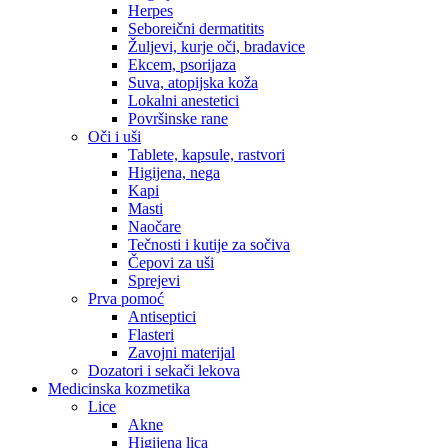
Herpes
Seboreični dermatitits
Žuljevi, kurje oči, bradavice
Ekcem, psorijaza
Suva, atopijska koža
Lokalni anestetici
Površinske rane
Oči i uši
Tablete, kapsule, rastvori
Higijena, nega
Kapi
Masti
Naočare
Tečnosti i kutije za sočiva
Čepovi za uši
Sprejevi
Prva pomoć
Antiseptici
Flasteri
Zavojni materijal
Dozatori i sekači lekova
Medicinska kozmetika
Lice
Akne
Higijena lica