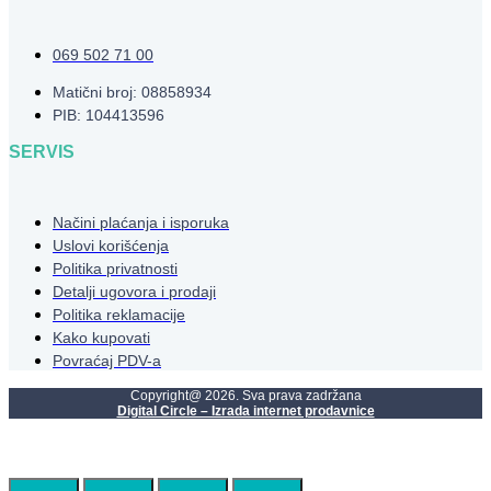
069 502 71 00
Matični broj: 08858934
PIB: 104413596
SERVIS
Načini plaćanja i isporuka
Uslovi korišćenja
Politika privatnosti
Detalji ugovora i prodaji
Politika reklamacije
Kako kupovati
Povraćaj PDV-a
Copyright@ 2026. Sva prava zadržana
Digital Circle – Izrada internet prodavnice