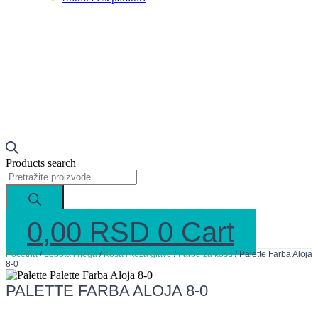
Products search
0,00
RSD
0
Cart
Početna
/
Lepota i nega
/
Kosa i koža glave
/
Farbe za kosu
/ Palette Farba Aloja
8-0
PALETTE FARBA ALOJA 8-0