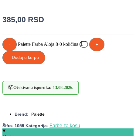
385,00
RSD
Palette Farba Aloja 8-0 količina
-
+
Dodaj u korpu
📦
Očekivana isporuka:
13.08.2026.
Brend
:
Palette
Farbe za kosu
Šifra:
1059
Kategorija: