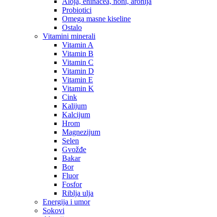
Aloja, ehinacea, noni, aronija
Probiotici
Omega masne kiseline
Ostalo
Vitamini minerali
Vitamin A
Vitamin B
Vitamin C
Vitamin D
Vitamin E
Vitamin K
Cink
Kalijum
Kalcijum
Hrom
Magnezijum
Selen
Gvožđe
Bakar
Bor
Fluor
Fosfor
Riblja ulja
Energija i umor
Sokovi