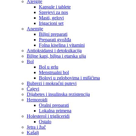
Alergije
Kapsule i tablete
Sprejevi za nos
Masti, gelovi
Irigacioni set
Anemije
Biljni preparati
Preparati gvožđa
Folna kiselina i vitamini
Antioksidansi i detoksikacija
Biljne kapi, biljna i etarska ulja
Bol
Bol u grlu
Menstrualni bol
Bolovi u zglobovima i mišićima
Bubrezi i mokraćni putevi
Čajevi
Dijabetes i insulinska rezistencija
Hemoroidi
Oralni preparati
Lokalna primena
Holesterol i trigliceridi
Ostalo
Jetra i žuč
Kašalj