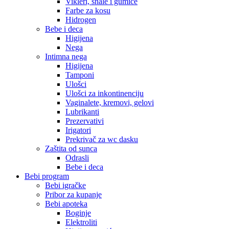
Vikleri, šnale i gumice
Farbe za kosu
Hidrogen
Bebe i deca
Higijena
Nega
Intimna nega
Higijena
Tamponi
Ulošci
Ulošci za inkontinenciju
Vaginalete, kremovi, gelovi
Lubrikanti
Prezervativi
Irigatori
Prekrivač za wc dasku
Zaštita od sunca
Odrasli
Bebe i deca
Bebi program
Bebi igračke
Pribor za kupanje
Bebi apoteka
Boginje
Elektroliti