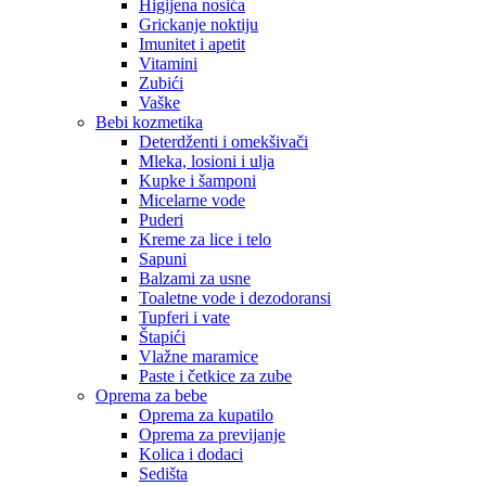
Higijena nosića
Grickanje noktiju
Imunitet i apetit
Vitamini
Zubići
Vaške
Bebi kozmetika
Deterdženti i omekšivači
Mleka, losioni i ulja
Kupke i šamponi
Micelarne vode
Puderi
Kreme za lice i telo
Sapuni
Balzami za usne
Toaletne vode i dezodoransi
Tupferi i vate
Štapići
Vlažne maramice
Paste i četkice za zube
Oprema za bebe
Oprema za kupatilo
Oprema za previjanje
Kolica i dodaci
Sedišta