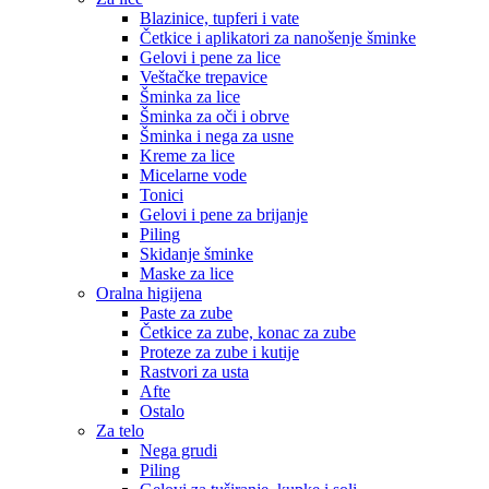
Blazinice, tupferi i vate
Četkice i aplikatori za nanošenje šminke
Gelovi i pene za lice
Veštačke trepavice
Šminka za lice
Šminka za oči i obrve
Šminka i nega za usne
Kreme za lice
Micelarne vode
Tonici
Gelovi i pene za brijanje
Piling
Skidanje šminke
Maske za lice
Oralna higijena
Paste za zube
Četkice za zube, konac za zube
Proteze za zube i kutije
Rastvori za usta
Afte
Ostalo
Za telo
Nega grudi
Piling