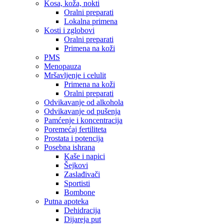
Kosa, koža, nokti
Oralni preparati
Lokalna primena
Kosti i zglobovi
Oralni preparati
Primena na koži
PMS
Menopauza
Mršavljenje i celulit
Primena na koži
Oralni preparati
Odvikavanje od alkohola
Odvikavanje od pušenja
Pamćenje i koncentracija
Poremećaj fertiliteta
Prostata i potencija
Posebna ishrana
Kaše i napici
Šejkovi
Zaslađivači
Sportisti
Bombone
Putna apoteka
Dehidracija
Dijareja put