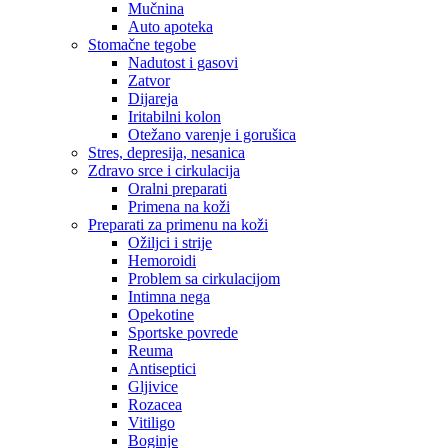
Mučnina
Auto apoteka
Stomačne tegobe
Nadutost i gasovi
Zatvor
Dijareja
Iritabilni kolon
Otežano varenje i gorušica
Stres, depresija, nesanica
Zdravo srce i cirkulacija
Oralni preparati
Primena na koži
Preparati za primenu na koži
Ožiljci i strije
Hemoroidi
Problem sa cirkulacijom
Intimna nega
Opekotine
Sportske povrede
Reuma
Antiseptici
Gljivice
Rozacea
Vitiligo
Boginje