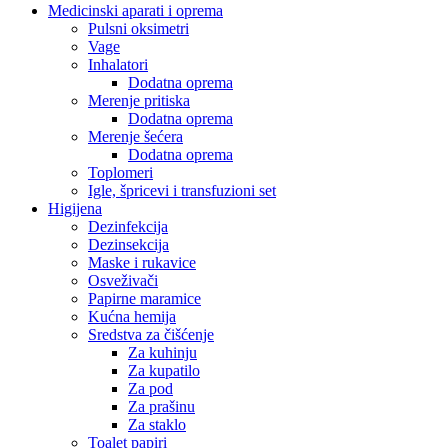
Medicinski aparati i oprema
Pulsni oksimetri
Vage
Inhalatori
Dodatna oprema
Merenje pritiska
Dodatna oprema
Merenje šećera
Dodatna oprema
Toplomeri
Igle, špricevi i transfuzioni set
Higijena
Dezinfekcija
Dezinsekcija
Maske i rukavice
Osveživači
Papirne maramice
Kućna hemija
Sredstva za čišćenje
Za kuhinju
Za kupatilo
Za pod
Za prašinu
Za staklo
Toalet papiri