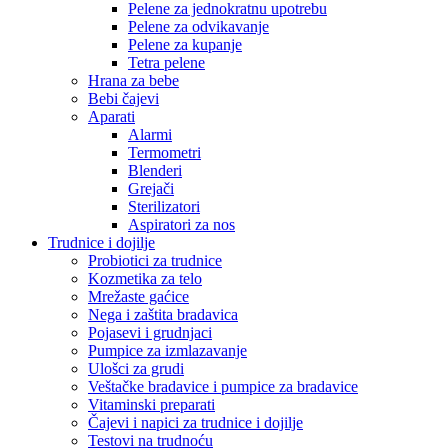
Pelene za jednokratnu upotrebu
Pelene za odvikavanje
Pelene za kupanje
Tetra pelene
Hrana za bebe
Bebi čajevi
Aparati
Alarmi
Termometri
Blenderi
Grejači
Sterilizatori
Aspiratori za nos
Trudnice i dojilje
Probiotici za trudnice
Kozmetika za telo
Mrežaste gaćice
Nega i zaštita bradavica
Pojasevi i grudnjaci
Pumpice za izmlazavanje
Ulošci za grudi
Veštačke bradavice i pumpice za bradavice
Vitaminski preparati
Čajevi i napici za trudnice i dojilje
Testovi na trudnoću