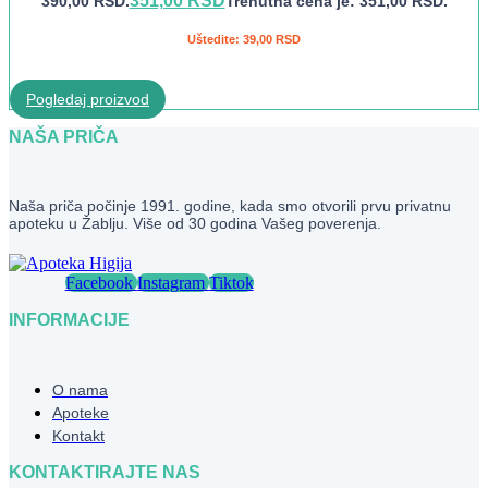
351,00
RSD
390,00 RSD.
Trenutna cena je: 351,00 RSD.
Uštedite:
39,00
RSD
Pogledaj proizvod
NAŠA PRIČA
Naša priča počinje 1991. godine, kada smo otvorili prvu privatnu
apoteku u Žablju. Više od 30 godina Vašeg poverenja.
Facebook
Instagram
Tiktok
INFORMACIJE
O nama
Apoteke
Kontakt
KONTAKTIRAJTE NAS